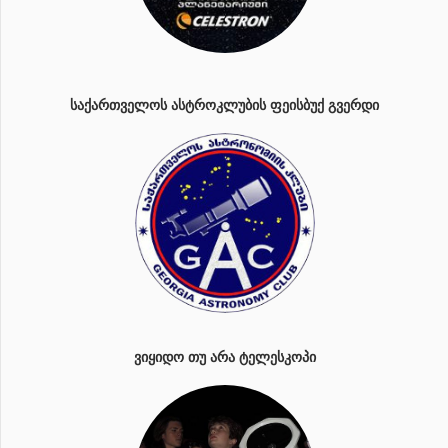
ᲡᲐᲥᲐᲠᲗᲕᲔᲚᲝᲡ ᲐᲡᲢᲠᲝᲙᲚᲣᲑᲘᲡ ᲤᲔᲘᲡᲑᲣᲥ ᲒᲕᲔᲠᲓᲘ
ᲕᲘᲧᲘᲓᲝ ᲗᲣ ᲐᲠᲐ ᲢᲔᲚᲔᲡᲙᲝᲞᲘ