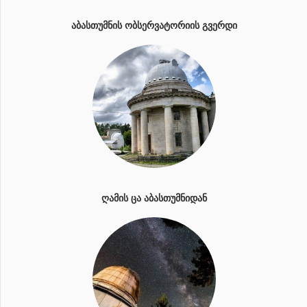
ᲐᲑᲐᲡᲗᲣᲛᲜᲘᲡ ᲝᲑᲡᲔᲠᲕᲐᲢᲝᲠᲘᲘᲡ ᲒᲕᲔᲠᲓᲘ
ᲦᲐᲛᲘᲡ ᲪᲐ ᲐᲑᲐᲡᲗᲣᲛᲜᲘᲓᲐᲜ