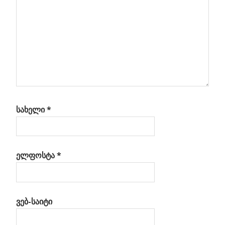
მუშაობას
აგრძელებს
იფსი
სახელი
*
ელფოსტა
*
ვებ-საიტი