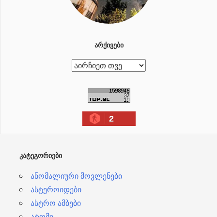
ᲐᲠᲥᲘᲕᲔᲑᲘ
ა
რ
ქ
ი
2
ვ
ე
ბ
ᲙᲐᲢᲔᲒᲝᲠᲘᲔᲑᲘ
ი
ანომალიური მოვლენები
ასტეროიდები
ასტრო ამბები
ატომი