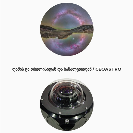
ᲦᲐᲛᲘᲡ ᲪᲐ ᲗᲑᲘᲚᲘᲡᲘᲓᲐᲜ ᲓᲐ ᲑᲐᲖᲐᲚᲔᲗᲘᲓᲐᲜ / GEOASTRO