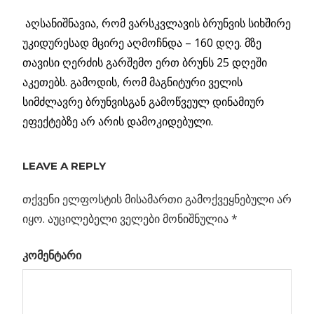
აღსანიშნავია, რომ ვარსკვლავის ბრუნვის სიხშირე
უკიდურესად მცირე აღმოჩნდა – 160 დღე. მზე
თავისი ღერძის გარშემო ერთ ბრუნს 25 დღეში
აკეთებს. გამოდის, რომ მაგნიტური ველის
სიმძლავრე ბრუნვისგან გამოწვეულ დინამიურ
ეფექტებზე არ არის დამოკიდებული.
ᲕᲐᲠᲡᲙᲕᲚᲐᲕᲘ
ᲧᲕᲔᲚᲐᲖᲔ
LEAVE A REPLY
ᲣᲤᲠᲝ
ᲫᲚᲘᲔᲠᲘ
თქვენი ელფოსტის მისამართი გამოქვეყნებული არ
ᲛᲐᲒᲜᲘᲢᲣᲠᲘ
იყო.
აუცილებელი ველები მონიშნულია
*
ᲕᲔᲚᲘᲗ
კომენტარი
Previous
ESA პროექტ
პოსტის
Gaia-ს
Post:
განხორციელებაზე
ნავიგაცია