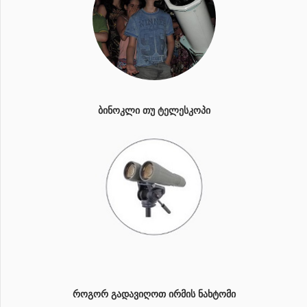
ᲑᲘᲜᲝᲙᲚᲘ ᲗᲣ ᲢᲔᲚᲔᲡᲙᲝᲞᲘ
ᲠᲝᲒᲝᲠ ᲒᲐᲓᲐᲕᲘᲦᲝᲗ ᲘᲠᲛᲘᲡ ᲜᲐᲮᲢᲝᲛᲘ