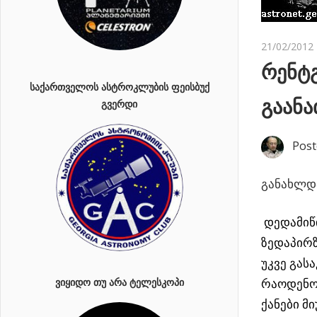
21/02/2012
რენტგ
ᲡᲐᲥᲐᲠᲗᲕᲔᲚᲝᲡ ᲐᲡᲢᲠᲝᲙᲚᲣᲑᲘᲡ ᲤᲔᲘᲡᲑᲣᲥ
გაანა
ᲒᲕᲔᲠᲓᲘ
Post
განახლდა
დედამიწი
ზედაპირზ
უკვე გას
რაოდენობ
ᲕᲘᲧᲘᲓᲝ ᲗᲣ ᲐᲠᲐ ᲢᲔᲚᲔᲡᲙᲝᲞᲘ
ქანები მ