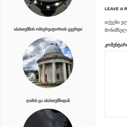
ᲡᲮᲘᲕᲔᲑᲛᲐ
LEAVE A 
ᲛᲗᲕᲐᲠᲘᲡ
ᲨᲘᲓᲐ
თქვენი ელ
ᲜᲐᲬᲘᲚᲘ
ᲐᲑᲐᲡᲗᲣᲛᲜᲘᲡ ᲝᲑᲡᲔᲠᲕᲐᲢᲝᲠᲘᲘᲡ ᲒᲕᲔᲠᲓᲘ
მონიშნულ
ᲒᲐᲐᲜᲐᲗᲔᲡ
კომენტარ
Previous
63 წელი
პოსტი
ჯონ
Post:
გლენის
ნავიგა
პირველი
ორბიტულ
ფრენიდან
Next
ჰაბლის
ᲦᲐᲛᲘᲡ ᲪᲐ ᲐᲑᲐᲡᲗᲣᲛᲜᲘᲓᲐᲜ
Post:
კანონი