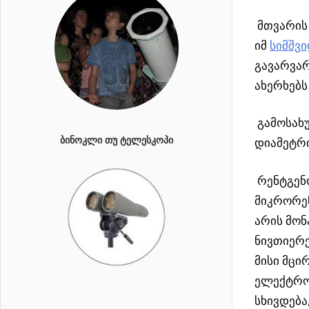
მთვარის 
იმ
სიმშვი
გავარვარ
ახერხებს
გამოსახ
ᲑᲘᲜᲝᲙᲚᲘ ᲗᲣ ᲢᲔᲚᲔᲡᲙᲝᲞᲘ
დიამეტრი
რენტგენ
მიკრორე
არის მონ
ნივთიერ
მისი მცი
ელექტრო
სხივდება