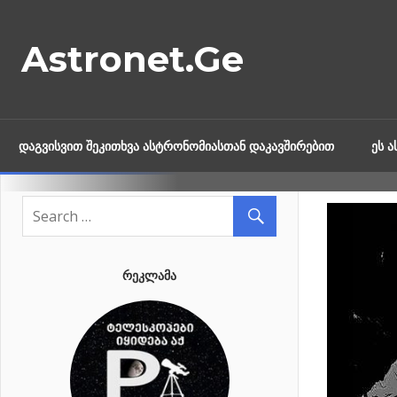
Skip
to
Astronet.Ge
content
ᲓᲐᲒᲕᲘᲡᲕᲘᲗ ᲨᲔᲙᲘᲗᲮᲕᲐ ᲐᲡᲢᲠᲝᲜᲝᲛᲘᲐᲡᲗᲐᲜ ᲓᲐᲙᲐᲕᲨᲘᲠᲔᲑᲘᲗ
ᲔᲡ 
ᲠᲔᲙᲚᲐᲛᲐ