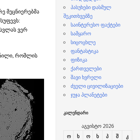
პასუხები დასმულ
რე მეცნიერებმა
შეკითხვებზე
სუფევს:
საინტერესო ფაქტები
ოსვლას ვერ
სამყარო
სიცოცხლე
ფანტასტიკა
ნილი, რომლის
ფიზიკა
ქართველები
შავი ხვრელი
ძველი ცივილიზაციები
ჯუჯა პლანეტები
ᲙᲐᲚᲔᲜᲓᲐᲠᲘ
აგვისტო 2026
ო
ხ
ო
ხ
პ
შ
კ