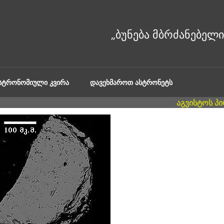
ᲐᲡᲢᲠᲝᲜᲝᲛᲘᲣᲚᲘ ᲙᲕᲘᲠᲐ
ᲓᲐᲕᲔᲮᲛᲐᲠᲝᲗ ᲐᲡᲢᲠᲝᲜᲔᲢᲡ