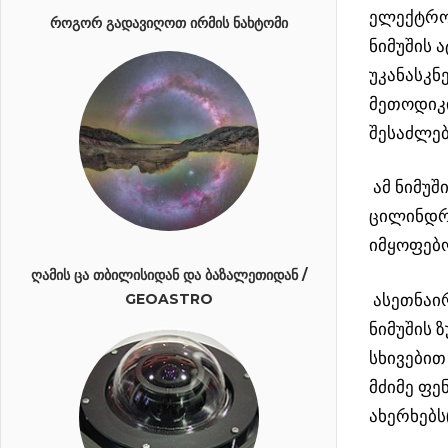
ელექტრო
ᲠᲝᲒᲝᲠ ᲒᲐᲓᲐᲕᲘᲦᲝᲗ ᲘᲠᲛᲘᲡ ᲜᲐᲮᲢᲝᲛᲘ
ნიმუშის 
უკანასკნ
მეთოდიკი
შესაძლე
ამ ნიმუშ
ცილინდრი
იმყოფებ
ᲦᲐᲛᲘᲡ ᲪᲐ ᲗᲑᲘᲚᲘᲡᲘᲓᲐᲜ ᲓᲐ ᲑᲐᲖᲐᲚᲔᲗᲘᲓᲐᲜ /
ასეთნაი
GEOASTRO
ნიმუშის 
სხივებით
მძიმე ფე
ახერხებს
ᲠᲔᲜᲢᲒᲔᲜᲘᲡ