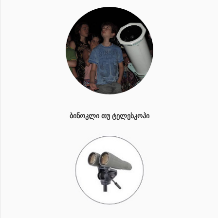
ᲑᲘᲜᲝᲙᲚᲘ ᲗᲣ ᲢᲔᲚᲔᲡᲙᲝᲞᲘ