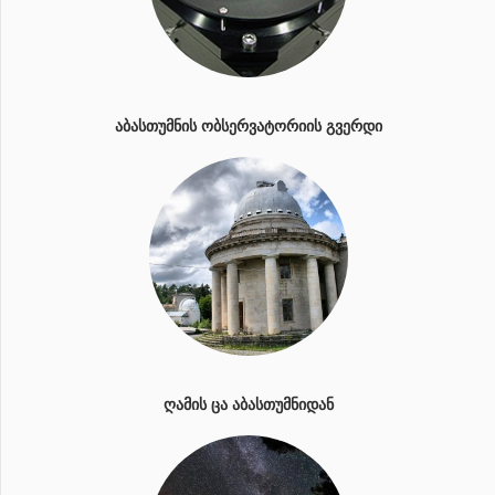
ᲐᲑᲐᲡᲗᲣᲛᲜᲘᲡ ᲝᲑᲡᲔᲠᲕᲐᲢᲝᲠᲘᲘᲡ ᲒᲕᲔᲠᲓᲘ
ᲦᲐᲛᲘᲡ ᲪᲐ ᲐᲑᲐᲡᲗᲣᲛᲜᲘᲓᲐᲜ