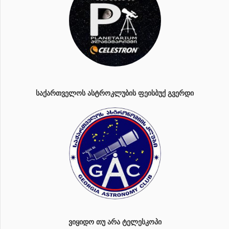
ᲡᲐᲥᲐᲠᲗᲕᲔᲚᲝᲡ ᲐᲡᲢᲠᲝᲙᲚᲣᲑᲘᲡ ᲤᲔᲘᲡᲑᲣᲥ ᲒᲕᲔᲠᲓᲘ
ᲕᲘᲧᲘᲓᲝ ᲗᲣ ᲐᲠᲐ ᲢᲔᲚᲔᲡᲙᲝᲞᲘ