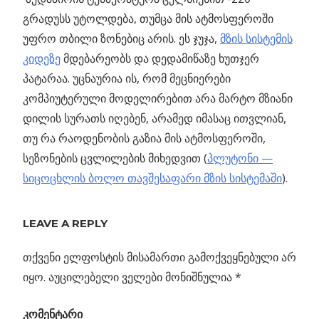
გრადუსს უტოლდება, თუმცა მის ატმოსფეროში
უფრო თბილი ზონებიც არის. ეს ჯუჯა,
მზის სისტემის
კიდეზე
მდებარეობს და დედამიწაზე ხუთჯერ
პატარაა. უცნაურია ის, რომ მეცნიერები
კომპიუტერული მოდელირებით არა მარტო მზიანი
დილის სურათს იღებენ, არამედ იმასაც ითვლიან,
თუ რა რაოდენობის გაზია მის ატმოსფეროში,
სეზონების ცვლილების მიხედვით (
პლუტონი —
სიცოცხლის ბოლო თავშესაფარი მზის სისტემაში
).
ᲞᲚᲣᲢᲝᲜᲘᲓᲐᲜ
ᲓᲐᲜᲐᲮᲣᲚᲘ
LEAVE A REPLY
ᲛᲖᲔ
თქვენი ელფოსტის მისამართი გამოქვეყნებული არ
Previous
იყო.
აუცილებელი ველები მონიშნულია
*
პოსტის
მეროპა,
Post:
კომენტარი
როზეტა,