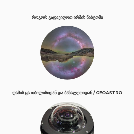
ᲠᲝᲒᲝᲠ ᲒᲐᲓᲐᲕᲘᲦᲝᲗ ᲘᲠᲛᲘᲡ ᲜᲐᲮᲢᲝᲛᲘ
ᲦᲐᲛᲘᲡ ᲪᲐ ᲗᲑᲘᲚᲘᲡᲘᲓᲐᲜ ᲓᲐ ᲑᲐᲖᲐᲚᲔᲗᲘᲓᲐᲜ / GEOASTRO