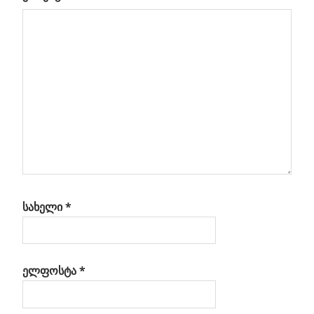
ნავიგაცია
ორიონი
ოები
ო
სახელი
*
ელფოსტა
*