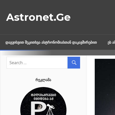
Skip
to
Astronet.Ge
content
ᲓᲐᲒᲕᲘᲡᲕᲘᲗ ᲨᲔᲙᲘᲗᲮᲕᲐ ᲐᲡᲢᲠᲝᲜᲝᲛᲘᲐᲡᲗᲐᲜ ᲓᲐᲙᲐᲕᲨᲘᲠᲔᲑᲘᲗ
ᲔᲡ 
ᲠᲔᲙᲚᲐᲛᲐ