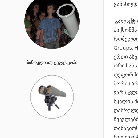
განახლდა
გალაქტიკ
ჰიქსონმა
რომელთაც
Groups, 
ერთი ასე
ᲑᲘᲜᲝᲙᲚᲘ ᲗᲣ ᲢᲔᲚᲔᲡᲙᲝᲞᲘ
ორი ჩანს
დეფორმი
შორის არ
ვარსკვლ
სკალის მ
დასრულდ
ჩვეულებრ
თანავარს
მილიონამ