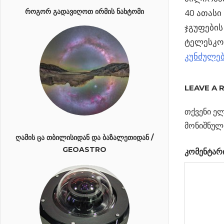
40 ათასი
ᲠᲝᲒᲝᲠ ᲒᲐᲓᲐᲕᲘᲦᲝᲗ ᲘᲠᲛᲘᲡ ᲜᲐᲮᲢᲝᲛᲘ
ჯგუფების
ტელესკოპ
კუნძულე
Previous
LEAVE A 
პოსტი
ყველაზე
Post:
ნელი
თქვენი ელ
ნავიგა
პულსარი
მონიშნულ
ᲦᲐᲛᲘᲡ ᲪᲐ ᲗᲑᲘᲚᲘᲡᲘᲓᲐᲜ ᲓᲐ ᲑᲐᲖᲐᲚᲔᲗᲘᲓᲐᲜ /
Next
როგორ
GEOASTRO
კომენტარ
Post:
შევარჩიოთ
ტელესკოპი?