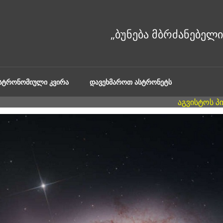
ᲐᲡᲢᲠᲝᲜᲝᲛᲘᲣᲚᲘ ᲙᲕᲘᲠᲐ
ᲓᲐᲕᲔᲮᲛᲐᲠᲝᲗ ᲐᲡᲢᲠᲝᲜᲔᲢᲡ