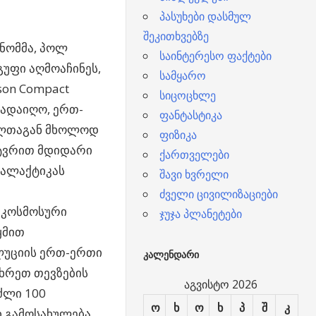
პასუხები დასმულ
შეკითხვებზე
ონომმა, პოლ
საინტერესო ფაქტები
უფი აღმოაჩინეს,
სამყარო
son Compact
სიცოცხლე
გადაიღო, ერთ-
ფანტასტიკა
მელთაგან მხოლოდ
ფიზიკა
მტვრით მდიდარი
ქართველები
ალაქტიკას
შავი ხვრელი
ძველი ცივილიზაციები
 კოსმოსური
ჯუჯა პლანეტები
ყმით
ლუციის ერთ-ერთი
ᲙᲐᲚᲔᲜᲓᲐᲠᲘ
მხრეთ თევზების
აგვისტო 2026
ძლი 100
ო
ხ
ო
ხ
პ
შ
კ
ი გამოსახულება