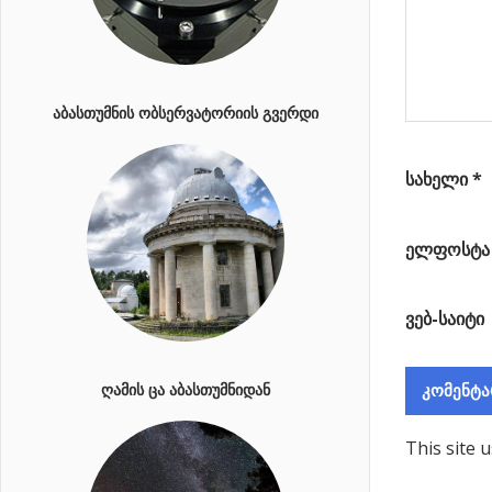
ᲐᲑᲐᲡᲗᲣᲛᲜᲘᲡ ᲝᲑᲡᲔᲠᲕᲐᲢᲝᲠᲘᲘᲡ ᲒᲕᲔᲠᲓᲘ
სახელი
*
ელფოსტ
ვებ-საიტი
ᲦᲐᲛᲘᲡ ᲪᲐ ᲐᲑᲐᲡᲗᲣᲛᲜᲘᲓᲐᲜ
This site 