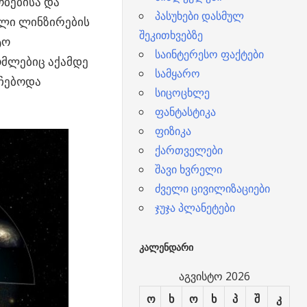
ბებისა და
პასუხები დასმულ
ული ლინზირების
შეკითხვებზე
ტო
საინტერესო ფაქტები
ომლებიც აქამდე
სამყარო
რჩებოდა
სიცოცხლე
ფანტასტიკა
ფიზიკა
ქართველები
შავი ხვრელი
ძველი ცივილიზაციები
ჯუჯა პლანეტები
ᲙᲐᲚᲔᲜᲓᲐᲠᲘ
აგვისტო 2026
ო
ხ
ო
ხ
პ
შ
კ