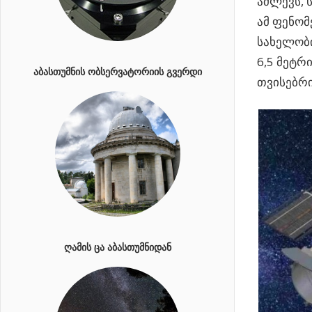
აძლევს, 
ამ ფენომ
სახელობი
6,5
მეტრი
ᲐᲑᲐᲡᲗᲣᲛᲜᲘᲡ ᲝᲑᲡᲔᲠᲕᲐᲢᲝᲠᲘᲘᲡ ᲒᲕᲔᲠᲓᲘ
თვისებრი
ᲦᲐᲛᲘᲡ ᲪᲐ ᲐᲑᲐᲡᲗᲣᲛᲜᲘᲓᲐᲜ