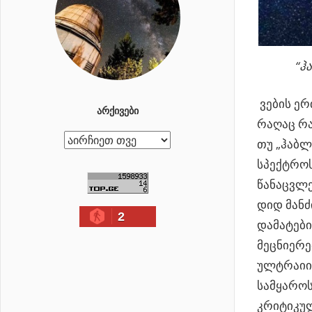
“ჰ
ვების ერ
ᲐᲠᲥᲘᲕᲔᲑᲘ
რაღაც რა
ა
თუ „ჰაბლ
რ
სპექტრო
ქ
წანაცვლ
ი
დიდ მანძ
2
ვ
დამატები
ე
მეცნიერე
ბ
ულტრაიის
ი
სამყაროს
კრიტიკულ