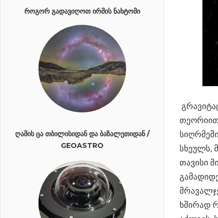
ᲠᲝᲒᲝᲠ ᲒᲐᲓᲐᲕᲘᲦᲝᲗ ᲘᲠᲛᲘᲡ ᲜᲐᲮᲢᲝᲛᲘ
გრავიტა
თეორიით 
სიღრმეში
ᲦᲐᲛᲘᲡ ᲪᲐ ᲗᲑᲘᲚᲘᲡᲘᲓᲐᲜ ᲓᲐ ᲑᲐᲖᲐᲚᲔᲗᲘᲓᲐᲜ /
GEOASTRO
სხეულს, 
თავისი მ
გამადიდე
მრავალჯე
ხშირად რ