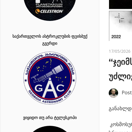
ᲡᲐᲥᲐᲠᲗᲕᲔᲚᲝᲡ ᲐᲡᲢᲠᲝᲙᲚᲣᲑᲘᲡ ᲤᲔᲘᲡᲑᲣᲥ
ᲒᲕᲔᲠᲓᲘ
17/05/2026
“ჯეიმ
უძლი
Post
განახლდა
ᲕᲘᲧᲘᲓᲝ ᲗᲣ ᲐᲠᲐ ᲢᲔᲚᲔᲡᲙᲝᲞᲘ
კოსმოსურ