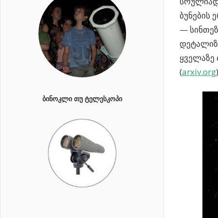
სრულიად 
ბუნების 
— სინთეზ
დეტალიზა
ყველაზე
(
arxiv.org
ᲑᲘᲜᲝᲙᲚᲘ ᲗᲣ ᲢᲔᲚᲔᲡᲙᲝᲞᲘ