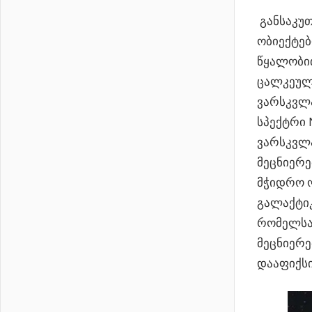
განსაკუთ
ობიექტებ
წყალობი
ცალკეული
ვარსკვლა
სპექტრი 
ვარსკვლ
მეცნიერე
მჭიდრო ო
გალაქტიკ
რომელსაც
მეცნიერე
დააფიქსი