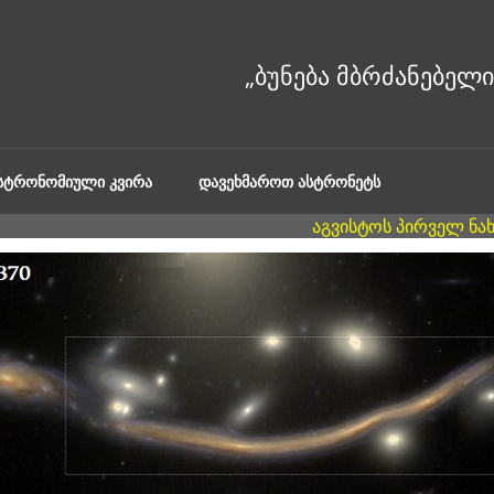
ᲐᲡᲢᲠᲝᲜᲝᲛᲘᲣᲚᲘ ᲙᲕᲘᲠᲐ
ᲓᲐᲕᲔᲮᲛᲐᲠᲝᲗ ᲐᲡᲢᲠᲝᲜᲔᲢᲡ