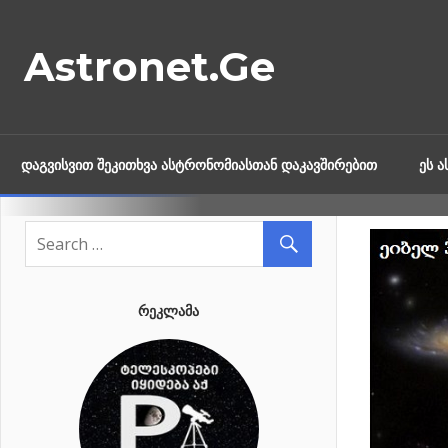
Skip
to
Astronet.Ge
content
ᲓᲐᲒᲕᲘᲡᲕᲘᲗ ᲨᲔᲙᲘᲗᲮᲕᲐ ᲐᲡᲢᲠᲝᲜᲝᲛᲘᲐᲡᲗᲐᲜ ᲓᲐᲙᲐᲕᲨᲘᲠᲔᲑᲘᲗ
ᲔᲡ 
ᲠᲔᲙᲚᲐᲛᲐ