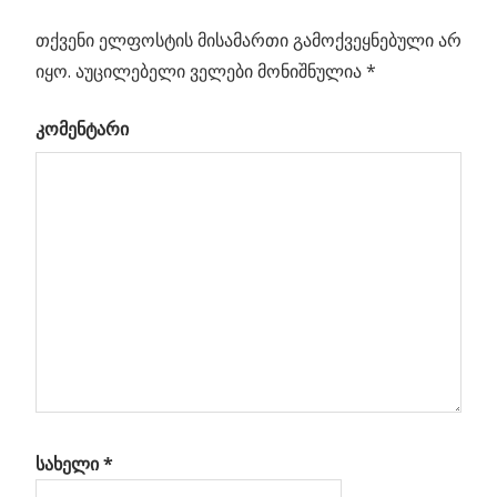
პოსტის
თანამგზავრმა
Post:
იოდის
თქვენი ელფოსტის მისამართი გამოქვეყნებული არ
ნავიგაცია
იონური ძრავი
იყო.
აუცილებელი ველები მონიშნულია
*
აამუშავა
კომენტარი
ellar
ს
ზე
ების
ანად
ებს
ს
სახელი
*