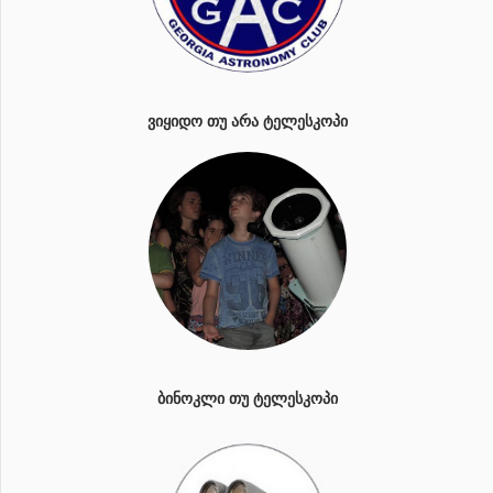
ᲕᲘᲧᲘᲓᲝ ᲗᲣ ᲐᲠᲐ ᲢᲔᲚᲔᲡᲙᲝᲞᲘ
ᲑᲘᲜᲝᲙᲚᲘ ᲗᲣ ᲢᲔᲚᲔᲡᲙᲝᲞᲘ