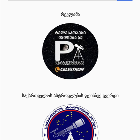
ᲠᲔᲙᲚᲐᲛᲐ
ᲡᲐᲥᲐᲠᲗᲕᲔᲚᲝᲡ ᲐᲡᲢᲠᲝᲙᲚᲣᲑᲘᲡ ᲤᲔᲘᲡᲑᲣᲥ ᲒᲕᲔᲠᲓᲘ