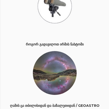
ᲠᲝᲒᲝᲠ ᲒᲐᲓᲐᲕᲘᲦᲝᲗ ᲘᲠᲛᲘᲡ ᲜᲐᲮᲢᲝᲛᲘ
ᲦᲐᲛᲘᲡ ᲪᲐ ᲗᲑᲘᲚᲘᲡᲘᲓᲐᲜ ᲓᲐ ᲑᲐᲖᲐᲚᲔᲗᲘᲓᲐᲜ / GEOASTRO