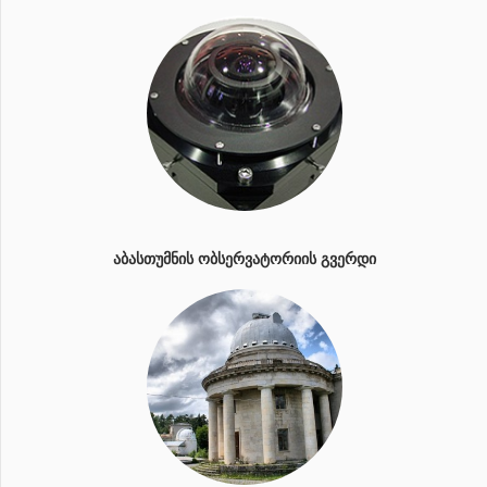
ᲐᲑᲐᲡᲗᲣᲛᲜᲘᲡ ᲝᲑᲡᲔᲠᲕᲐᲢᲝᲠᲘᲘᲡ ᲒᲕᲔᲠᲓᲘ