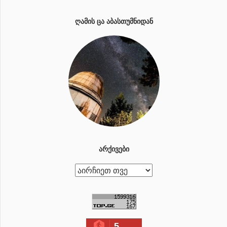
ᲦᲐᲛᲘᲡ ᲪᲐ ᲐᲑᲐᲡᲗᲣᲛᲜᲘᲓᲐᲜ
ᲐᲠᲥᲘᲕᲔᲑᲘ
ა
რ
ქ
ი
5