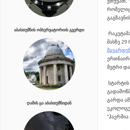
ვთქვათ, 
რომელიც 
გაგზავნი
ᲐᲑᲐᲡᲗᲣᲛᲜᲘᲡ ᲝᲑᲡᲔᲠᲕᲐᲢᲝᲠᲘᲘᲡ ᲒᲕᲔᲠᲓᲘ
რაკეტამა
მასზე 29
შავარდენ
ერთნაირი
მეტრი და
სტარტის 
გადამოწმ
გარდა ამ
ᲦᲐᲛᲘᲡ ᲪᲐ ᲐᲑᲐᲡᲗᲣᲛᲜᲘᲓᲐᲜ
ეკოლოგურ
“ჰაერშია