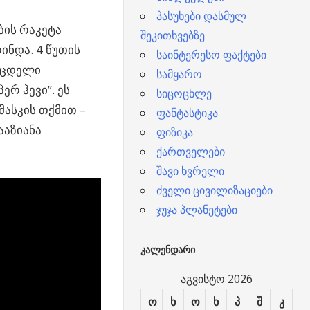
პასუხები დასმულ
ბის რაკეტა
შეკითხვებზე
რინდა.
4 წუთის
საინტერესო ფაქტები
საცდელი
სამყარო
რ ჰევი”. ეს
სიცოცხლე
ასკის თქმით –
ფანტასტიკა
ააზიანა
ფიზიკა
ქართველები
შავი ხვრელი
ძველი ცივილიზაციები
ჯუჯა პლანეტები
ᲙᲐᲚᲔᲜᲓᲐᲠᲘ
აგვისტო 2026
ო
ხ
ო
ხ
პ
შ
კ