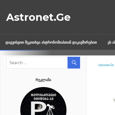
Skip
to
Astronet.Ge
content
ᲓᲐᲒᲕᲘᲡᲕᲘᲗ ᲨᲔᲙᲘᲗᲮᲕᲐ ᲐᲡᲢᲠᲝᲜᲝᲛᲘᲐᲡᲗᲐᲜ ᲓᲐᲙᲐᲕᲨᲘᲠᲔᲑᲘᲗ
ᲔᲡ 
ᲠᲔᲙᲚᲐᲛᲐ