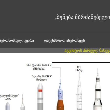
ᲐᲡᲢᲠᲝᲜᲝᲛᲘᲣᲚᲘ ᲙᲕᲘᲠᲐ
ᲓᲐᲕᲔᲮᲛᲐᲠᲝᲗ ᲐᲡᲢᲠᲝᲜᲔᲢᲡ