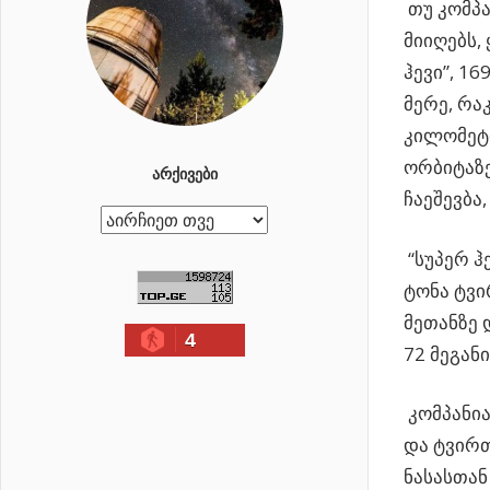
თუ კომპ
მიიღებს,
ჰევი”, 1
მერე, რა
კილომეტრ
ორბიტაზე
ᲐᲠᲥᲘᲕᲔᲑᲘ
ჩაეშევბა
ა
რ
“სუპერ ჰ
ქ
ტონა ტვი
ი
მეთანზე 
4
ვ
72 მეგანი
ე
ბ
კომპანია
ი
და ტვირთ
ნასასთა