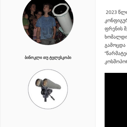
2023 წლი
კონფიგურ
ფრენის მ
ხომალდი”
გამოცდა 
“წარმატე
ᲑᲘᲜᲝᲙᲚᲘ ᲗᲣ ᲢᲔᲚᲔᲡᲙᲝᲞᲘ
კოსმოპო