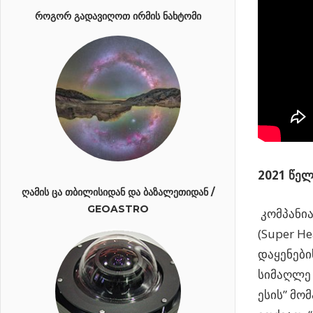
ᲠᲝᲒᲝᲠ ᲒᲐᲓᲐᲕᲘᲦᲝᲗ ᲘᲠᲛᲘᲡ ᲜᲐᲮᲢᲝᲛᲘ
2021 წე
ᲦᲐᲛᲘᲡ ᲪᲐ ᲗᲑᲘᲚᲘᲡᲘᲓᲐᲜ ᲓᲐ ᲑᲐᲖᲐᲚᲔᲗᲘᲓᲐᲜ /
GEOASTRO
კომპანია
(Super H
დაყენები
სიმაღლე 1
ესის” მო