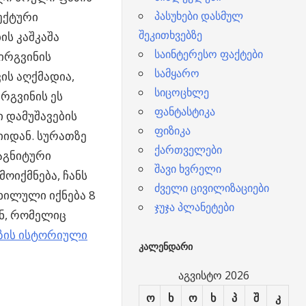
პასუხები დასმულ
ექტური
შეკითხვებზე
ის კაშკაშა
საინტერესო ფაქტები
ირგვინის
სამყარო
ის აღქმადია,
სიცოცხლე
ვირგვინის ეს
ფანტასტიკა
 დამუშავების
ფიზიკა
იიდან. სურათზე
ქართველები
აგნიტური
შავი ხვრელი
ოიქმნება, ჩანს
ძველი ცივილიზაციები
ხილული იქნება 8
ჯუჯა პლანეტები
ნ, რომელიც
ზის ისტორიული
ᲙᲐᲚᲔᲜᲓᲐᲠᲘ
აგვისტო 2026
ო
ხ
ო
ხ
პ
შ
კ