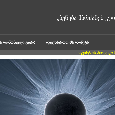
ᲐᲡᲢᲠᲝᲜᲝᲛᲘᲣᲚᲘ ᲙᲕᲘᲠᲐ
ᲓᲐᲕᲔᲮᲛᲐᲠᲝᲗ ᲐᲡᲢᲠᲝᲜᲔᲢᲡ