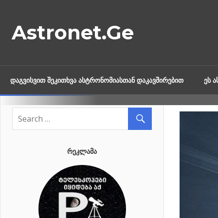
Skip
to
Astronet.Ge
content
ᲓᲐᲒᲕᲘᲡᲕᲘᲗ ᲨᲔᲙᲘᲗᲮᲕᲐ ᲐᲡᲢᲠᲝᲜᲝᲛᲘᲐᲡᲗᲐᲜ ᲓᲐᲙᲐᲕᲨᲘᲠᲔᲑᲘᲗ
ᲔᲡ 
ᲠᲔᲙᲚᲐᲛᲐ