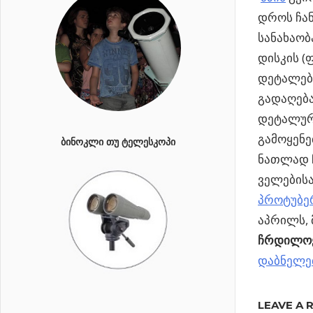
დროს ჩან
სანახაობ
დისკის (
დეტალები
გადაღება
დეტალურ
გამოყენე
ᲑᲘᲜᲝᲙᲚᲘ ᲗᲣ ᲢᲔᲚᲔᲡᲙᲝᲞᲘ
ნათლად 
ველებისა
პროტუბე
აპრილს,
ჩრდილოე
დაბნელე
Previous
ირმის
LEAVE A 