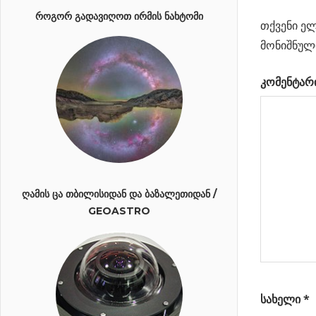
პოსტი
ნახტომის
Post:
ᲠᲝᲒᲝᲠ ᲒᲐᲓᲐᲕᲘᲦᲝᲗ ᲘᲠᲛᲘᲡ ᲜᲐᲮᲢᲝᲛᲘ
ზემასიური
თქვენი ელ
ნავიგა
შავი ხვრ
მონიშნულ
მაგნიტურ
კომენტარ
ველის ახ
გამოსახუ
Next
კუთხური
Post:
ზომა
ᲦᲐᲛᲘᲡ ᲪᲐ ᲗᲑᲘᲚᲘᲡᲘᲓᲐᲜ ᲓᲐ ᲑᲐᲖᲐᲚᲔᲗᲘᲓᲐᲜ /
GEOASTRO
სახელი
*