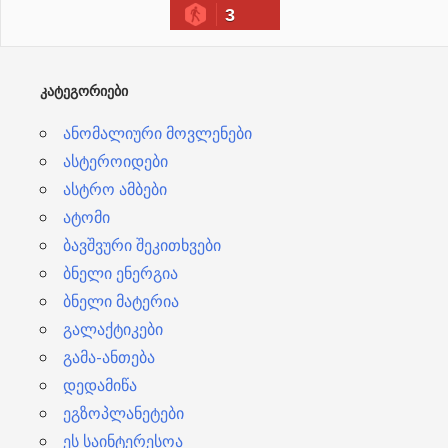
3
ვ
ე
ბ
ᲙᲐᲢᲔᲒᲝᲠᲘᲔᲑᲘ
ი
ანომალიური მოვლენები
ასტეროიდები
ასტრო ამბები
ატომი
ბავშვური შეკითხვები
ბნელი ენერგია
ბნელი მატერია
გალაქტიკები
გამა-ანთება
დედამიწა
ეგზოპლანეტები
ეს საინტერესოა