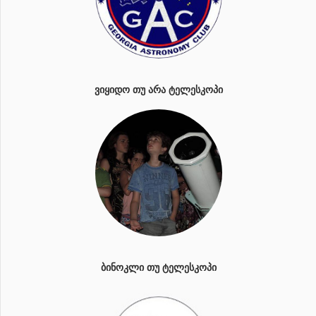
ᲕᲘᲧᲘᲓᲝ ᲗᲣ ᲐᲠᲐ ᲢᲔᲚᲔᲡᲙᲝᲞᲘ
ᲑᲘᲜᲝᲙᲚᲘ ᲗᲣ ᲢᲔᲚᲔᲡᲙᲝᲞᲘ