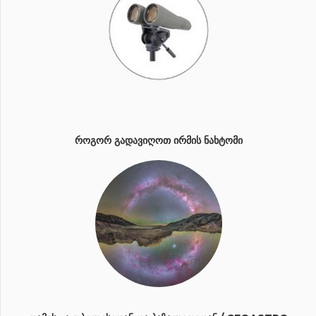
ᲠᲝᲒᲝᲠ ᲒᲐᲓᲐᲕᲘᲦᲝᲗ ᲘᲠᲛᲘᲡ ᲜᲐᲮᲢᲝᲛᲘ