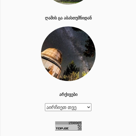
ᲦᲐᲛᲘᲡ ᲪᲐ ᲐᲑᲐᲡᲗᲣᲛᲜᲘᲓᲐᲜ
ᲐᲠᲥᲘᲕᲔᲑᲘ
ა
რ
ქ
ი