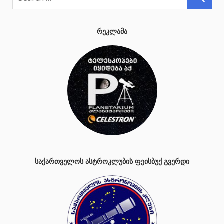
ᲠᲔᲙᲚᲐᲛᲐ
ᲡᲐᲥᲐᲠᲗᲕᲔᲚᲝᲡ ᲐᲡᲢᲠᲝᲙᲚᲣᲑᲘᲡ ᲤᲔᲘᲡᲑᲣᲥ ᲒᲕᲔᲠᲓᲘ