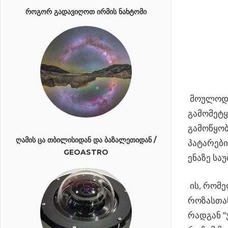
ᲠᲝᲒᲝᲠ ᲒᲐᲓᲐᲕᲘᲦᲝᲗ ᲘᲠᲛᲘᲡ ᲜᲐᲮᲢᲝᲛᲘ
მოულოდნე
გამომეტყ
გამოწყობ
ᲦᲐᲛᲘᲡ ᲪᲐ ᲗᲑᲘᲚᲘᲡᲘᲓᲐᲜ ᲓᲐ ᲑᲐᲖᲐᲚᲔᲗᲘᲓᲐᲜ /
პატარები
GEOASTRO
ენაზე სა
ის, რომ
როზასთან
რადგან ”