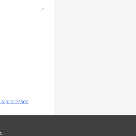
is processed
.
ა.