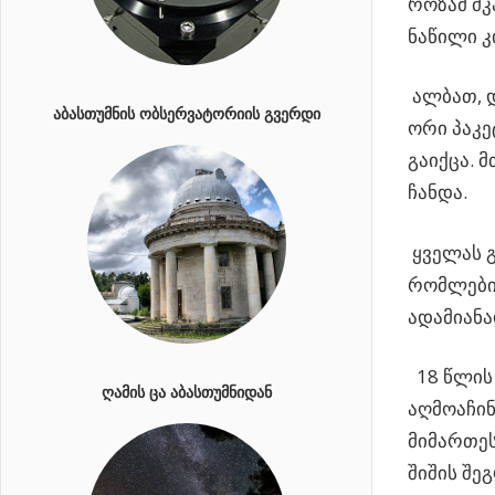
როზამ მკ
ნაწილი კ
ალბათ, დ
ᲐᲑᲐᲡᲗᲣᲛᲜᲘᲡ ᲝᲑᲡᲔᲠᲕᲐᲢᲝᲠᲘᲘᲡ ᲒᲕᲔᲠᲓᲘ
ორი პაკე
გაიქცა. 
ჩანდა.
ყველას გ
რომლებიც
ადამიანა
18 წლის 
ᲦᲐᲛᲘᲡ ᲪᲐ ᲐᲑᲐᲡᲗᲣᲛᲜᲘᲓᲐᲜ
აღმოაჩინ
მიმართეს
შიშის შე