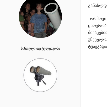
განახლდა
ორმოცი 
ცხოვრობდ
მიხაკები
უჩვეულო,
ტყავგად
ᲑᲘᲜᲝᲙᲚᲘ ᲗᲣ ᲢᲔᲚᲔᲡᲙᲝᲞᲘ