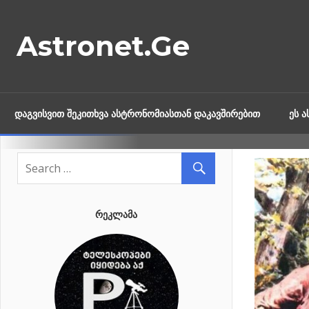
Skip
to
Astronet.Ge
content
ᲓᲐᲒᲕᲘᲡᲕᲘᲗ ᲨᲔᲙᲘᲗᲮᲕᲐ ᲐᲡᲢᲠᲝᲜᲝᲛᲘᲐᲡᲗᲐᲜ ᲓᲐᲙᲐᲕᲨᲘᲠᲔᲑᲘᲗ
ᲔᲡ 
ᲠᲔᲙᲚᲐᲛᲐ