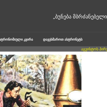
ᲐᲡᲢᲠᲝᲜᲝᲛᲘᲣᲚᲘ ᲙᲕᲘᲠᲐ
ᲓᲐᲕᲔᲮᲛᲐᲠᲝᲗ ᲐᲡᲢᲠᲝᲜᲔᲢᲡ