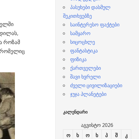
პასუხები დასმულ
შეკითხვებზე
ფელში
საინტერესო ფაქტები
 დილას,
სამყარო
ა როზამ
სიცოცხლე
ფანტასტიკა
, რომელიც
ფიზიკა
ქართველები
შავი ხვრელი
ძველი ცივილიზაციები
ჯუჯა პლანეტები
ᲙᲐᲚᲔᲜᲓᲐᲠᲘ
აგვისტო 2026
ო
ხ
ო
ხ
პ
შ
კ