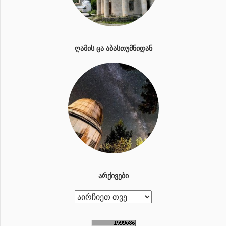
ᲦᲐᲛᲘᲡ ᲪᲐ ᲐᲑᲐᲡᲗᲣᲛᲜᲘᲓᲐᲜ
ᲐᲠᲥᲘᲕᲔᲑᲘ
ა
რ
ქ