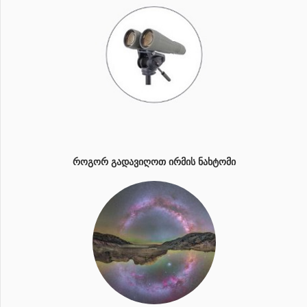
ᲠᲝᲒᲝᲠ ᲒᲐᲓᲐᲕᲘᲦᲝᲗ ᲘᲠᲛᲘᲡ ᲜᲐᲮᲢᲝᲛᲘ