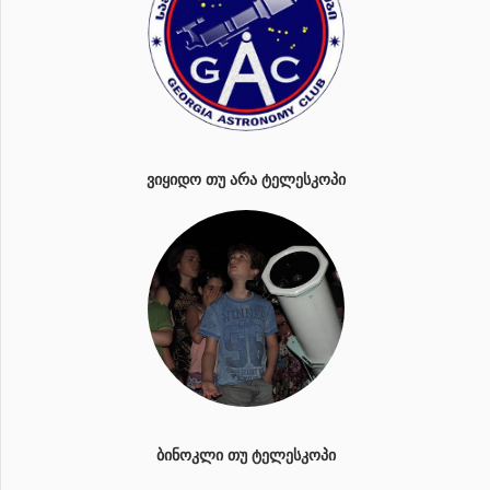
ᲕᲘᲧᲘᲓᲝ ᲗᲣ ᲐᲠᲐ ᲢᲔᲚᲔᲡᲙᲝᲞᲘ
ᲑᲘᲜᲝᲙᲚᲘ ᲗᲣ ᲢᲔᲚᲔᲡᲙᲝᲞᲘ