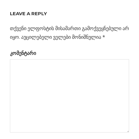
ᲞᲚᲣᲢᲝᲜᲡ ᲗᲮᲔᲕᲐᲓᲘ
ᲬᲧᲚᲘᲡ ᲝᲙᲔᲐᲜᲔ
LEAVE A REPLY
ᲣᲬᲘᲜᲐᲡᲬᲐᲠᲛᲔᲢᲧᲕᲔᲚᲔᲡ
თქვენი ელფოსტის მისამართი გამოქვეყნებული არ
Previous
იყო.
აუცილებელი ველები მონიშნულია
*
პოსტის
საერთაშორისო
Post:
კომენტარი
კოსმოსური
ნავიგაცია
სადგურიდან
ნაჩვენები
დედამიწა
ს
ნი
აროს