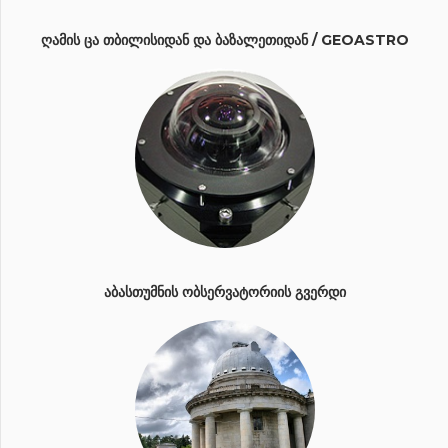
ᲦᲐᲛᲘᲡ ᲪᲐ ᲗᲑᲘᲚᲘᲡᲘᲓᲐᲜ ᲓᲐ ᲑᲐᲖᲐᲚᲔᲗᲘᲓᲐᲜ / GEOASTRO
ᲐᲑᲐᲡᲗᲣᲛᲜᲘᲡ ᲝᲑᲡᲔᲠᲕᲐᲢᲝᲠᲘᲘᲡ ᲒᲕᲔᲠᲓᲘ