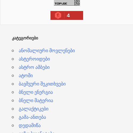
ი
4
ვ
ე
ბ
ᲙᲐᲢᲔᲒᲝᲠᲘᲔᲑᲘ
ი
ანომალიური მოვლენები
ასტეროიდები
ასტრო ამბები
ატომი
ბავშვური შეკითხვები
ბნელი ენერგია
ბნელი მატერია
გალაქტიკები
გამა-ანთება
დედამიწა