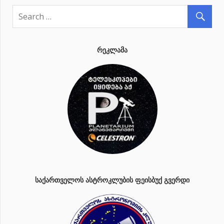
ᲠᲔᲙᲚᲐᲛᲐ
ᲡᲐᲥᲐᲠᲗᲕᲔᲚᲝᲡ ᲐᲡᲢᲠᲝᲙᲚᲣᲑᲘᲡ ᲤᲔᲘᲡᲑᲣᲥ ᲒᲕᲔᲠᲓᲘ