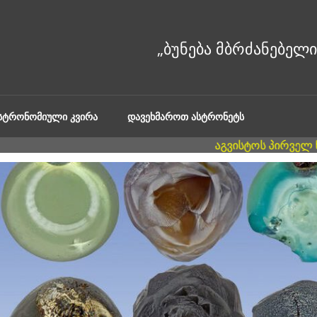
ᲐᲡᲢᲠᲝᲜᲝᲛᲘᲣᲚᲘ ᲙᲕᲘᲠᲐ
ᲓᲐᲕᲔᲮᲛᲐᲠᲝᲗ ᲐᲡᲢᲠᲝᲜᲔᲢᲡ