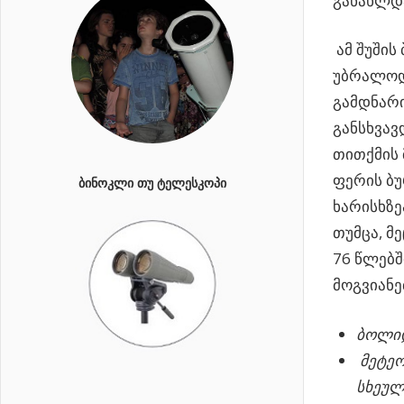
განახლდა
ამ შუშის
უბრალოდ
გამდნარი
განსხვავ
თითქმის 
ფერის ბუ
ᲑᲘᲜᲝᲙᲚᲘ ᲗᲣ ᲢᲔᲚᲔᲡᲙᲝᲞᲘ
ხარისხზე
თუმცა, მ
76 წლებშ
მოგვიანე
ბოლიდ
მეტეო
სხეულ