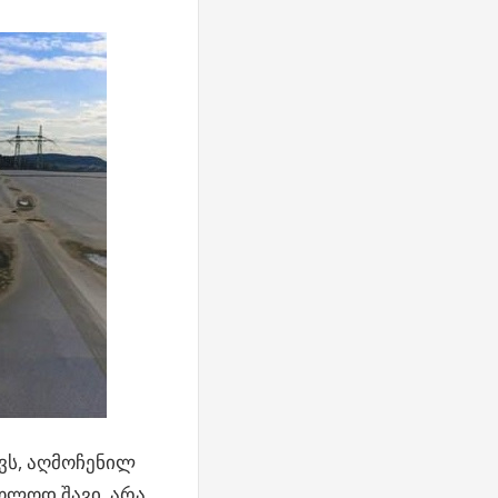
ვს, აღმოჩენილ
ხოლოდ შავი. არა