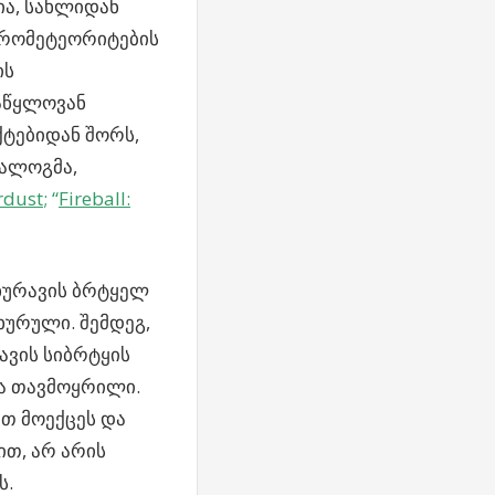
ია, სახლიდან
კრომეტეორიტების
ის
მაწყლოვან
ქტებიდან შორს,
რალოგმა,
rdust
; “
Fireball:
ხურავის ბრტყელ
ხურული. შემდეგ,
ავის სიბრტყის
ია თავმოყრილი.
თ მოექცეს და
ით, არ არის
ს.