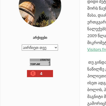
დიდი მეტ
შორს წაუ
მასა, და
ერთგვარო
ნალექებს
2009 წლა
ᲐᲠᲥᲘᲕᲔᲑᲘ
მიკრომეტ
ა
Visitors 
რ
ქ
თუ გინდ
ი
ნაწილზე 
4
ვ
პოლიეთილ
ე
ისეთ ადგ
ბ
ბოლოს, პ
ი
მაგნიტი 
გამორიცხ