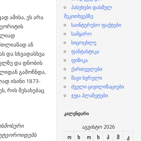
პასუხები დასმულ
შეკითხვებზე
დ ამისა, ეს არა
საინტერესო ფაქტები
ტეორიტის
სამყარო
ულიად
სიცოცხლე
 მთლიანად ან
ფანტასტიკა
ს და სხვადასხვა
ფიზიკა
ნელზე და დნობის
ქართველები
წლიდან გამოჩნდა,
შავი ხვრელი
ად ისინი 1873-
ძველი ცივილიზაციები
ს, რის შესახებაც
ჯუჯა პლანეტები
ᲙᲐᲚᲔᲜᲓᲐᲠᲘ
ოსმოსური
აგვისტო 2026
მეტეოროიდებს
ო
ხ
ო
ხ
პ
შ
კ