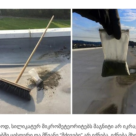
ოდ, სილიკატურ მიკრომეტეორიტებს მაგნიტი არ იკრა
ში ცისფერი და მწვანე “მძივები” არ იქნება, იქნება მ