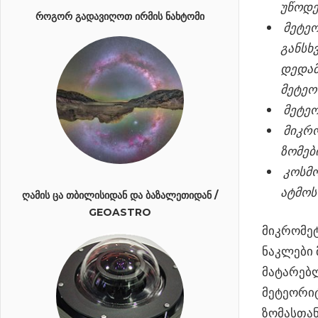
უწოდე
ᲠᲝᲒᲝᲠ ᲒᲐᲓᲐᲕᲘᲦᲝᲗ ᲘᲠᲛᲘᲡ ᲜᲐᲮᲢᲝᲛᲘ
მეტეო
განსხ
დედამ
მეტეო
მეტეო
მიკრო
ზომებ
კოსმო
ატმოს
ᲦᲐᲛᲘᲡ ᲪᲐ ᲗᲑᲘᲚᲘᲡᲘᲓᲐᲜ ᲓᲐ ᲑᲐᲖᲐᲚᲔᲗᲘᲓᲐᲜ /
GEOASTRO
მიკრომე
ნაკლები
მატარებლ
მეტეორიტ
ზომასთან