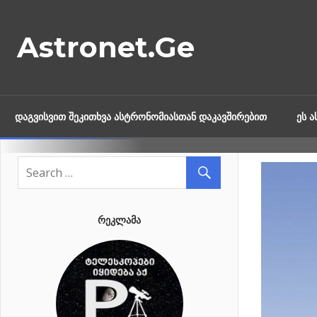
Skip
to
Astronet.Ge
content
ᲓᲐᲒᲕᲘᲡᲕᲘᲗ ᲨᲔᲙᲘᲗᲮᲕᲐ ᲐᲡᲢᲠᲝᲜᲝᲛᲘᲐᲡᲗᲐᲜ ᲓᲐᲙᲐᲕᲨᲘᲠᲔᲑᲘᲗ
ᲔᲡ 
ᲠᲔᲙᲚᲐᲛᲐ