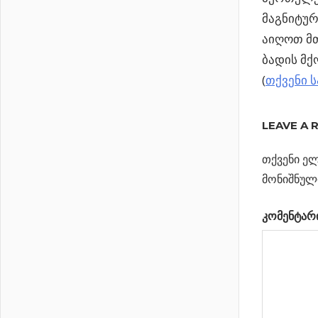
მაგნიტურ
აიღოთ მ
ბადის მქ
(
თქვენი 
Previous
მსოფლი
LEAVE A 
პოსტი
უდიდესი
Post:
სამგანზო
თქვენი ელ
ნავიგა
მეტალოპ
მონიშნულ
რაკეტებს 
კომენტარ
Next
პოლარული
Post:
ნათება და
ელვა
იუპიტერზე