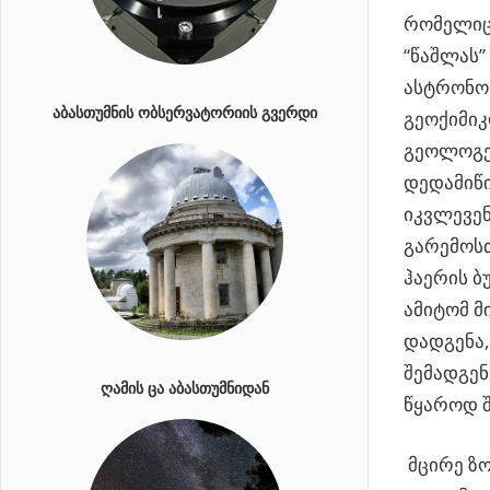
რომელიც 
“წაშლას” 
ასტრონო
ᲐᲑᲐᲡᲗᲣᲛᲜᲘᲡ ᲝᲑᲡᲔᲠᲕᲐᲢᲝᲠᲘᲘᲡ ᲒᲕᲔᲠᲓᲘ
გეოქიმიკ
გეოლოგე
დედამიწ
იკვლევენ
გარემოსთ
ჰაერის ბ
ამიტომ მ
დადგენა,
შემადგენ
ᲦᲐᲛᲘᲡ ᲪᲐ ᲐᲑᲐᲡᲗᲣᲛᲜᲘᲓᲐᲜ
წყაროდ შ
მცირე ზო