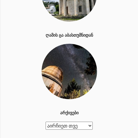
ᲦᲐᲛᲘᲡ ᲪᲐ ᲐᲑᲐᲡᲗᲣᲛᲜᲘᲓᲐᲜ
ᲐᲠᲥᲘᲕᲔᲑᲘ
ა
რ