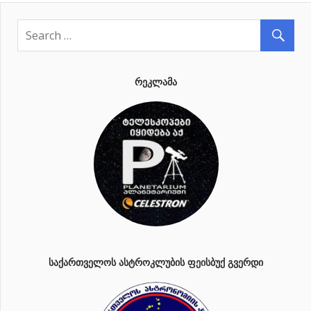
ᲠᲔᲙᲚᲐᲛᲐ
ᲡᲐᲥᲐᲠᲗᲕᲔᲚᲝᲡ ᲐᲡᲢᲠᲝᲙᲚᲣᲑᲘᲡ ᲤᲔᲘᲡᲑᲣᲥ ᲒᲕᲔᲠᲓᲘ