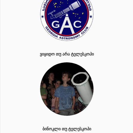
ᲕᲘᲧᲘᲓᲝ ᲗᲣ ᲐᲠᲐ ᲢᲔᲚᲔᲡᲙᲝᲞᲘ
ᲑᲘᲜᲝᲙᲚᲘ ᲗᲣ ᲢᲔᲚᲔᲡᲙᲝᲞᲘ