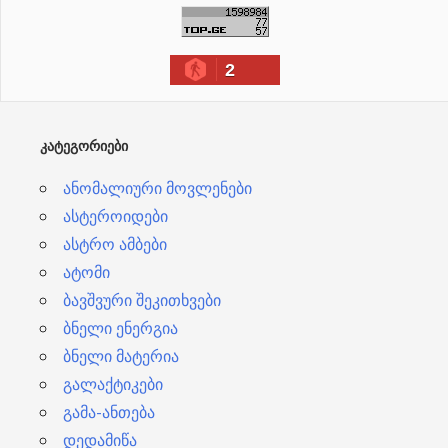
ქ
ი
2
ვ
ე
ბ
ᲙᲐᲢᲔᲒᲝᲠᲘᲔᲑᲘ
ი
ანომალიური მოვლენები
ასტეროიდები
ასტრო ამბები
ატომი
ბავშვური შეკითხვები
ბნელი ენერგია
ბნელი მატერია
გალაქტიკები
გამა-ანთება
დედამიწა