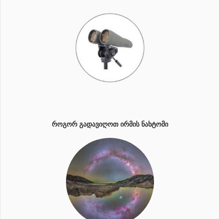
ᲠᲝᲒᲝᲠ ᲒᲐᲓᲐᲕᲘᲦᲝᲗ ᲘᲠᲛᲘᲡ ᲜᲐᲮᲢᲝᲛᲘ