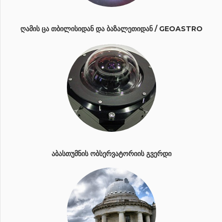
ᲦᲐᲛᲘᲡ ᲪᲐ ᲗᲑᲘᲚᲘᲡᲘᲓᲐᲜ ᲓᲐ ᲑᲐᲖᲐᲚᲔᲗᲘᲓᲐᲜ / GEOASTRO
ᲐᲑᲐᲡᲗᲣᲛᲜᲘᲡ ᲝᲑᲡᲔᲠᲕᲐᲢᲝᲠᲘᲘᲡ ᲒᲕᲔᲠᲓᲘ