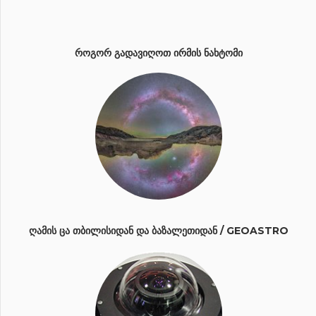
ᲠᲝᲒᲝᲠ ᲒᲐᲓᲐᲕᲘᲦᲝᲗ ᲘᲠᲛᲘᲡ ᲜᲐᲮᲢᲝᲛᲘ
ᲦᲐᲛᲘᲡ ᲪᲐ ᲗᲑᲘᲚᲘᲡᲘᲓᲐᲜ ᲓᲐ ᲑᲐᲖᲐᲚᲔᲗᲘᲓᲐᲜ / GEOASTRO