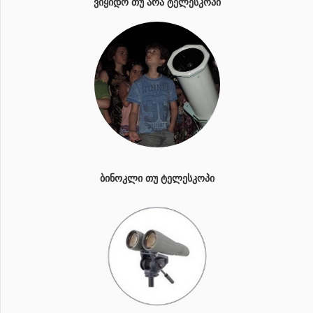
ᲕᲘᲧᲘᲓᲝ ᲗᲣ ᲐᲠᲐ ᲢᲔᲚᲔᲡᲙᲝᲞᲘ
ᲑᲘᲜᲝᲙᲚᲘ ᲗᲣ ᲢᲔᲚᲔᲡᲙᲝᲞᲘ