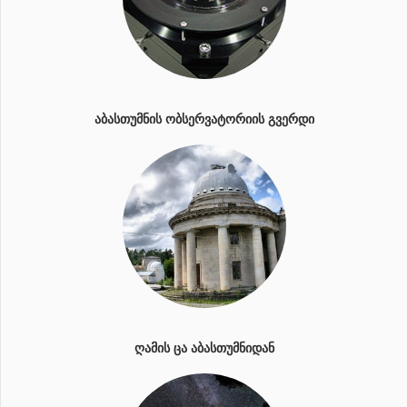
ᲐᲑᲐᲡᲗᲣᲛᲜᲘᲡ ᲝᲑᲡᲔᲠᲕᲐᲢᲝᲠᲘᲘᲡ ᲒᲕᲔᲠᲓᲘ
ᲦᲐᲛᲘᲡ ᲪᲐ ᲐᲑᲐᲡᲗᲣᲛᲜᲘᲓᲐᲜ