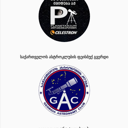
ᲡᲐᲥᲐᲠᲗᲕᲔᲚᲝᲡ ᲐᲡᲢᲠᲝᲙᲚᲣᲑᲘᲡ ᲤᲔᲘᲡᲑᲣᲥ ᲒᲕᲔᲠᲓᲘ