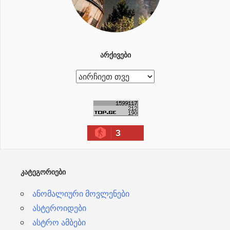
ᲐᲠᲥᲘᲕᲔᲑᲘ
ა
რ
ქ
ი
3
ვ
ე
ბ
ᲙᲐᲢᲔᲒᲝᲠᲘᲔᲑᲘ
ი
ანომალიური მოვლენები
ასტეროიდები
ასტრო ამბები