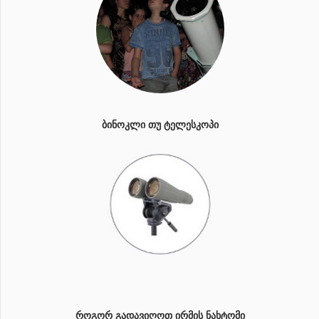
ᲑᲘᲜᲝᲙᲚᲘ ᲗᲣ ᲢᲔᲚᲔᲡᲙᲝᲞᲘ
ᲠᲝᲒᲝᲠ ᲒᲐᲓᲐᲕᲘᲦᲝᲗ ᲘᲠᲛᲘᲡ ᲜᲐᲮᲢᲝᲛᲘ