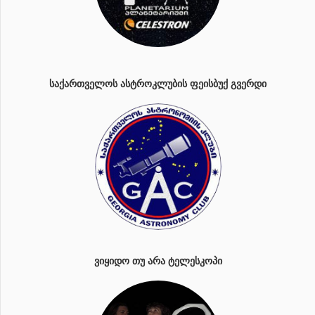
ᲡᲐᲥᲐᲠᲗᲕᲔᲚᲝᲡ ᲐᲡᲢᲠᲝᲙᲚᲣᲑᲘᲡ ᲤᲔᲘᲡᲑᲣᲥ ᲒᲕᲔᲠᲓᲘ
ᲕᲘᲧᲘᲓᲝ ᲗᲣ ᲐᲠᲐ ᲢᲔᲚᲔᲡᲙᲝᲞᲘ