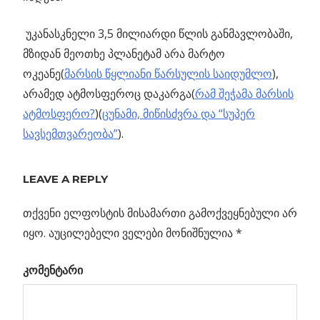
უკანასკნელი 3,5 მილიარდი წლის განმავლობაში,
მზიდან მეოთხე პლანეტამ არა მარტო
ოკეანე(
მარსის წყლიანი წარსულის საიდუმლო
),
არამედ ატმოსფეროც დაკარგა(
რამ შეჭამა მარსის
ატმოსფერო?
)(
ცუნამი, მიწისძვრა და “სუპერ
სავსემთვარეობა”
).
Previous
ორიონის
LEAVE A REPLY
პოსტის
LL:
Post:
კოსმოსური
თქვენი ელფოსტის მისამართი გამოქვეყნებული არ
ნავიგაცია
ქარების
იყო.
აუცილებელი ველები მონიშნულია
*
შეჯახება
კომენტარი
ნეტა
ი
ით