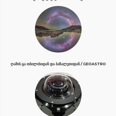
ᲦᲐᲛᲘᲡ ᲪᲐ ᲗᲑᲘᲚᲘᲡᲘᲓᲐᲜ ᲓᲐ ᲑᲐᲖᲐᲚᲔᲗᲘᲓᲐᲜ / GEOASTRO