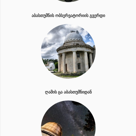
ᲐᲑᲐᲡᲗᲣᲛᲜᲘᲡ ᲝᲑᲡᲔᲠᲕᲐᲢᲝᲠᲘᲘᲡ ᲒᲕᲔᲠᲓᲘ
ᲦᲐᲛᲘᲡ ᲪᲐ ᲐᲑᲐᲡᲗᲣᲛᲜᲘᲓᲐᲜ