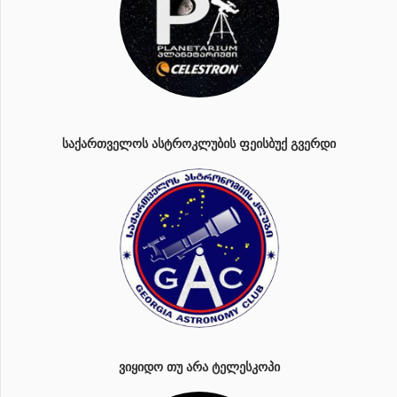
ᲡᲐᲥᲐᲠᲗᲕᲔᲚᲝᲡ ᲐᲡᲢᲠᲝᲙᲚᲣᲑᲘᲡ ᲤᲔᲘᲡᲑᲣᲥ ᲒᲕᲔᲠᲓᲘ
ᲕᲘᲧᲘᲓᲝ ᲗᲣ ᲐᲠᲐ ᲢᲔᲚᲔᲡᲙᲝᲞᲘ