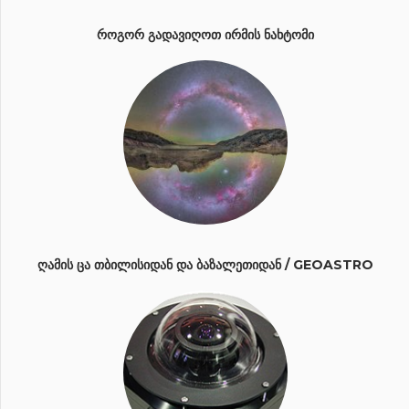
ᲠᲝᲒᲝᲠ ᲒᲐᲓᲐᲕᲘᲦᲝᲗ ᲘᲠᲛᲘᲡ ᲜᲐᲮᲢᲝᲛᲘ
ᲦᲐᲛᲘᲡ ᲪᲐ ᲗᲑᲘᲚᲘᲡᲘᲓᲐᲜ ᲓᲐ ᲑᲐᲖᲐᲚᲔᲗᲘᲓᲐᲜ / GEOASTRO