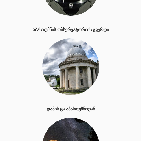
ᲐᲑᲐᲡᲗᲣᲛᲜᲘᲡ ᲝᲑᲡᲔᲠᲕᲐᲢᲝᲠᲘᲘᲡ ᲒᲕᲔᲠᲓᲘ
ᲦᲐᲛᲘᲡ ᲪᲐ ᲐᲑᲐᲡᲗᲣᲛᲜᲘᲓᲐᲜ