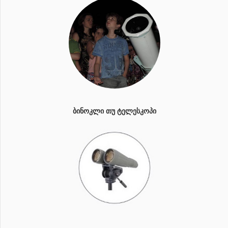
ᲑᲘᲜᲝᲙᲚᲘ ᲗᲣ ᲢᲔᲚᲔᲡᲙᲝᲞᲘ