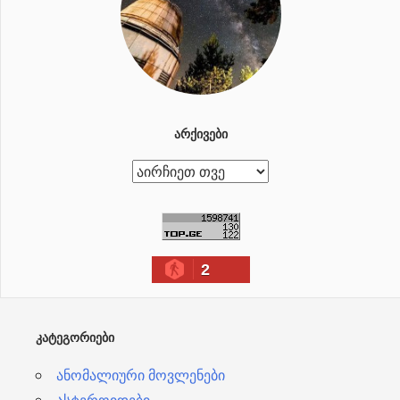
ᲐᲠᲥᲘᲕᲔᲑᲘ
ა
რ
ქ
ი
2
ვ
ე
ბ
ᲙᲐᲢᲔᲒᲝᲠᲘᲔᲑᲘ
ი
ანომალიური მოვლენები