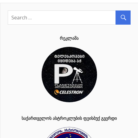
ᲠᲔᲙᲚᲐᲛᲐ
ᲡᲐᲥᲐᲠᲗᲕᲔᲚᲝᲡ ᲐᲡᲢᲠᲝᲙᲚᲣᲑᲘᲡ ᲤᲔᲘᲡᲑᲣᲥ ᲒᲕᲔᲠᲓᲘ