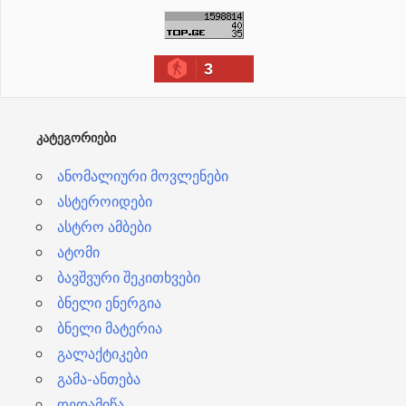
ქ
ი
3
ვ
ე
ბ
ᲙᲐᲢᲔᲒᲝᲠᲘᲔᲑᲘ
ი
ანომალიური მოვლენები
ასტეროიდები
ასტრო ამბები
ატომი
ბავშვური შეკითხვები
ბნელი ენერგია
ბნელი მატერია
გალაქტიკები
გამა-ანთება
დედამიწა