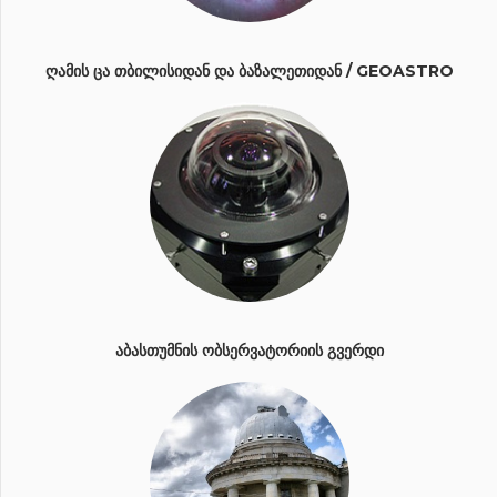
ᲦᲐᲛᲘᲡ ᲪᲐ ᲗᲑᲘᲚᲘᲡᲘᲓᲐᲜ ᲓᲐ ᲑᲐᲖᲐᲚᲔᲗᲘᲓᲐᲜ / GEOASTRO
ᲐᲑᲐᲡᲗᲣᲛᲜᲘᲡ ᲝᲑᲡᲔᲠᲕᲐᲢᲝᲠᲘᲘᲡ ᲒᲕᲔᲠᲓᲘ