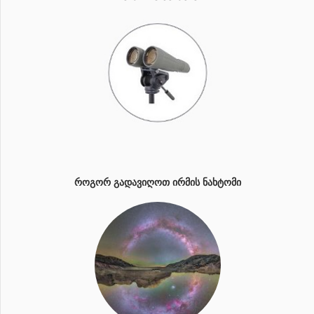
ᲠᲝᲒᲝᲠ ᲒᲐᲓᲐᲕᲘᲦᲝᲗ ᲘᲠᲛᲘᲡ ᲜᲐᲮᲢᲝᲛᲘ