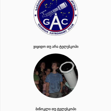
ᲕᲘᲧᲘᲓᲝ ᲗᲣ ᲐᲠᲐ ᲢᲔᲚᲔᲡᲙᲝᲞᲘ
ᲑᲘᲜᲝᲙᲚᲘ ᲗᲣ ᲢᲔᲚᲔᲡᲙᲝᲞᲘ