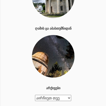
ᲦᲐᲛᲘᲡ ᲪᲐ ᲐᲑᲐᲡᲗᲣᲛᲜᲘᲓᲐᲜ
ᲐᲠᲥᲘᲕᲔᲑᲘ
ა
რ