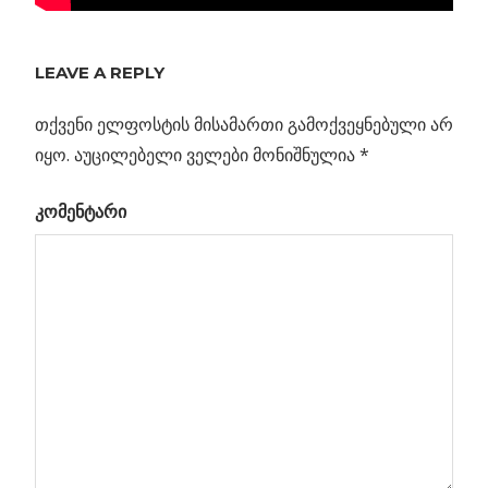
Previous
იყო თუ
LEAVE A REPLY
პოსტის
არა
Post:
სიცოცხლე
თქვენი ელფოსტის მისამართი გამოქვეყნებული არ
ნავიგაცია
მარსზე? –
იყო.
აუცილებელი ველები მონიშნულია
*
ნაპოვნია
კომენტარი
მეთანი და
ტუბულები
რული
–
ოპმა
ი