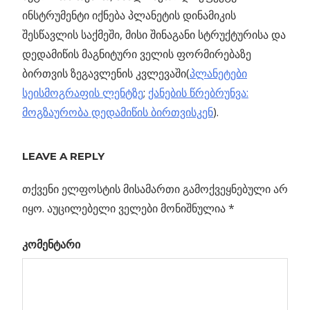
ინსტრუმენტი იქნება პლანეტის დინამიკის
შესწავლის საქმეში, მისი შინაგანი სტრუქტურისა და
დედამიწის მაგნიტური ველის ფორმირებაზე
ბირთვის ზეგავლენის კვლევაში(
პლანეტები
სეისმოგრაფის ლენტზე
;
ქანების წრებრუნვა:
მოგზაურობა დედამიწის ბირთვისკენ
).
Previous
LEAVE A REPLY
პოსტის
ვარსკვლავი
Post:
ზეახლად
თქვენი ელფოსტის მისამართი გამოქვეყნებული არ
ნავიგაცია
აფეთქებაში
იყო.
აუცილებელი ველები მონიშნულია
*
გაქრა
კომენტარი
არი
ის
თან