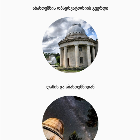
ᲐᲑᲐᲡᲗᲣᲛᲜᲘᲡ ᲝᲑᲡᲔᲠᲕᲐᲢᲝᲠᲘᲘᲡ ᲒᲕᲔᲠᲓᲘ
ᲦᲐᲛᲘᲡ ᲪᲐ ᲐᲑᲐᲡᲗᲣᲛᲜᲘᲓᲐᲜ