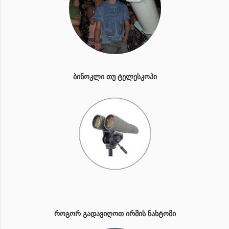
ᲑᲘᲜᲝᲙᲚᲘ ᲗᲣ ᲢᲔᲚᲔᲡᲙᲝᲞᲘ
ᲠᲝᲒᲝᲠ ᲒᲐᲓᲐᲕᲘᲦᲝᲗ ᲘᲠᲛᲘᲡ ᲜᲐᲮᲢᲝᲛᲘ