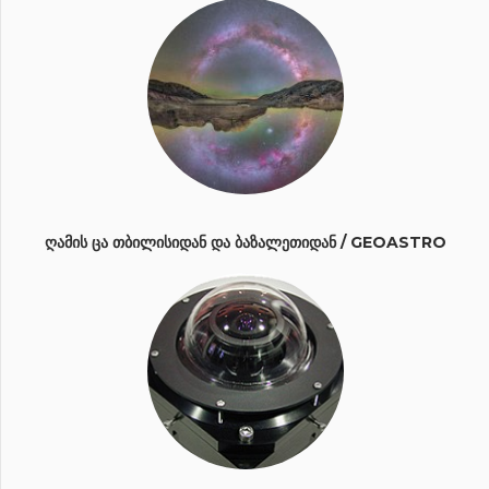
ᲦᲐᲛᲘᲡ ᲪᲐ ᲗᲑᲘᲚᲘᲡᲘᲓᲐᲜ ᲓᲐ ᲑᲐᲖᲐᲚᲔᲗᲘᲓᲐᲜ / GEOASTRO