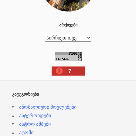
ᲐᲠᲥᲘᲕᲔᲑᲘ
ა
რ
ქ
ი
7
ვ
ე
ბ
ᲙᲐᲢᲔᲒᲝᲠᲘᲔᲑᲘ
ი
ანომალიური მოვლენები
ასტეროიდები
ასტრო ამბები
ატომი