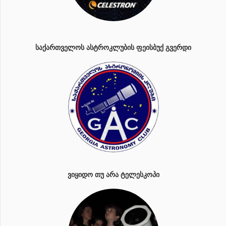
ᲡᲐᲥᲐᲠᲗᲕᲔᲚᲝᲡ ᲐᲡᲢᲠᲝᲙᲚᲣᲑᲘᲡ ᲤᲔᲘᲡᲑᲣᲥ ᲒᲕᲔᲠᲓᲘ
ᲕᲘᲧᲘᲓᲝ ᲗᲣ ᲐᲠᲐ ᲢᲔᲚᲔᲡᲙᲝᲞᲘ