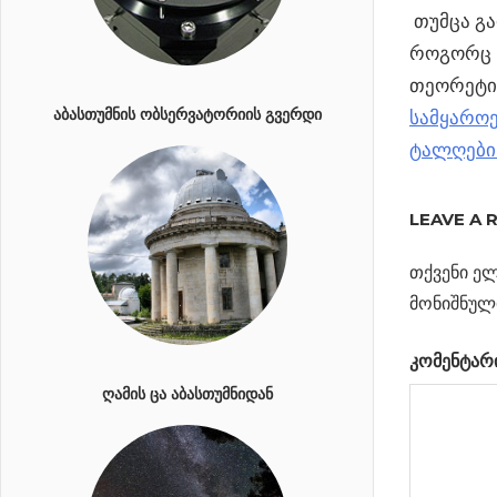
თუმცა გა
როგორც ჩ
თეორეტი
სამყაროე
ᲐᲑᲐᲡᲗᲣᲛᲜᲘᲡ ᲝᲑᲡᲔᲠᲕᲐᲢᲝᲠᲘᲘᲡ ᲒᲕᲔᲠᲓᲘ
ტალღები:
Previous
”ბირთვ
LEAVE A 
პოსტი
პასტა და
Post:
მაკარონი
თქვენი ელ
ნავიგა
Next
რეალობის
მონიშნულ
Post:
კვანტური
კომენტარ
ილუზია 2
ᲦᲐᲛᲘᲡ ᲪᲐ ᲐᲑᲐᲡᲗᲣᲛᲜᲘᲓᲐᲜ