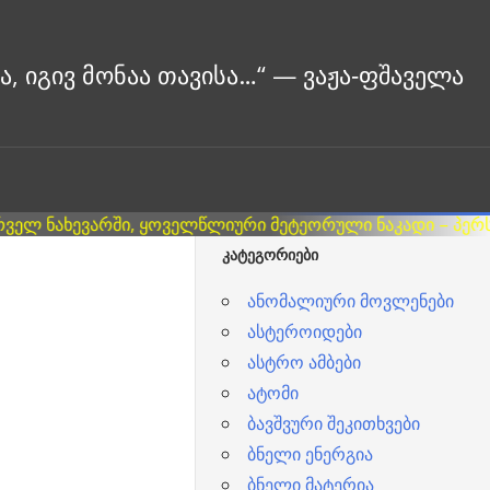
ᲙᲐᲢᲔᲒᲝᲠᲘᲔᲑᲘ
ანომალიური მოვლენები
ასტეროიდები
ასტრო ამბები
ატომი
ბავშვური შეკითხვები
ბნელი ენერგია
ბნელი მატერია