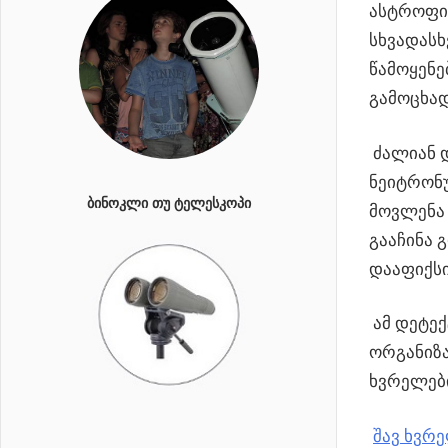
ასტროფი
სხვადასხ
წამოყენე
გამოცხა
ძალიან დ
ნეიტრონუ
ᲑᲘᲜᲝᲙᲚᲘ ᲗᲣ ᲢᲔᲚᲔᲡᲙᲝᲞᲘ
მოვლენა 
გააჩინა 
დააფიქს
ამ დეტექ
ორგანიზა
ხვრელები
შავ ხვრ