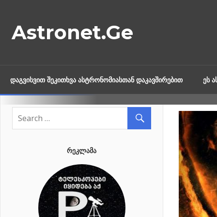
Skip
to
Astronet.Ge
content
ᲓᲐᲒᲕᲘᲡᲕᲘᲗ ᲨᲔᲙᲘᲗᲮᲕᲐ ᲐᲡᲢᲠᲝᲜᲝᲛᲘᲐᲡᲗᲐᲜ ᲓᲐᲙᲐᲕᲨᲘᲠᲔᲑᲘᲗ
ᲔᲡ 
ᲠᲔᲙᲚᲐᲛᲐ