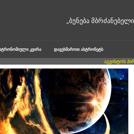
ᲐᲡᲢᲠᲝᲜᲝᲛᲘᲣᲚᲘ ᲙᲕᲘᲠᲐ
ᲓᲐᲕᲔᲮᲛᲐᲠᲝᲗ ᲐᲡᲢᲠᲝᲜᲔᲢᲡ