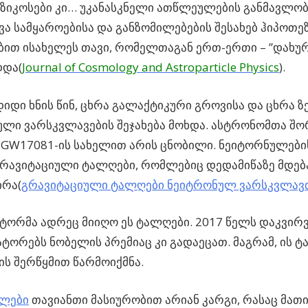
ზიკოსები კი…
უკანასკნელი ათწლეულების განმავლობ
ვა სამყაროებისა და განზომილებების შესახებ ჰიპოთე
ბით ისახელეს თავი, რომელთაგან ერთ-ერთი – ”დახ
დდა(
Journal of Cosmology and Astroparticle Physics
).
იდი ხნის წინ, ცხრა გალაქტიკური გროვისა და ცხრა ზ
ლი ვარსკვლავების შეჯახება მოხდა. ასტრონომთა შო
GW17081-ის სახელით არის ცნობილი. ნეიტორნულები
გრავიტაციული ტალღები, რომლებიც დედამიწაზე მდე
ირა(
გრავიტაციული ტალღები ნეიტრონულ ვარსკვლავთ
ტორმა ადრეც მიიღო ეს ტალღები. 2017 წელს დაკვირ
ტორებს ნობელის პრემიაც კი გადაეცათ. მაგრამ, ის ტ
ს შერწყმით წარმოიქმნა.
ელები
თავიანთი მასიურობით არიან კარგი, რასაც მათ