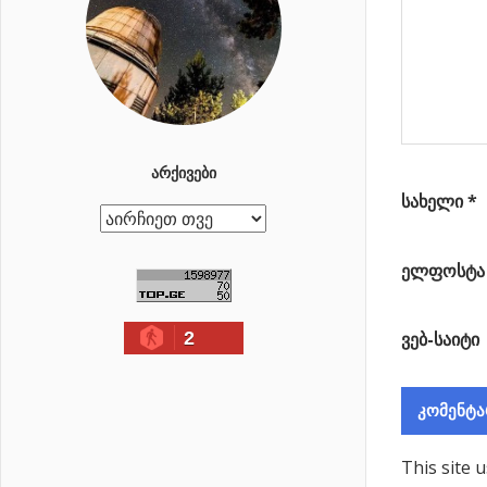
ᲐᲠᲥᲘᲕᲔᲑᲘ
სახელი
*
ა
რ
ელფოსტ
ქ
ი
2
ვებ-საიტი
ვ
ე
ბ
ი
This site 