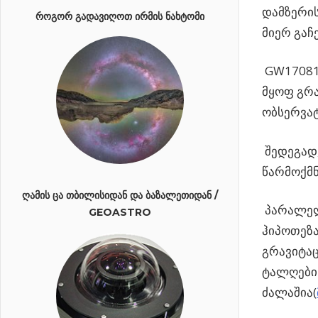
დამზერის
ᲠᲝᲒᲝᲠ ᲒᲐᲓᲐᲕᲘᲦᲝᲗ ᲘᲠᲛᲘᲡ ᲜᲐᲮᲢᲝᲛᲘ
მიერ გაჩ
GW17081 
მყოფ გრ
ობსერვა
შედეგად,
წარმოქმნ
ᲦᲐᲛᲘᲡ ᲪᲐ ᲗᲑᲘᲚᲘᲡᲘᲓᲐᲜ ᲓᲐ ᲑᲐᲖᲐᲚᲔᲗᲘᲓᲐᲜ /
პარალელუ
GEOASTRO
ჰიპოთეზა
გრავიტაც
ტალღების
ძალაშია(