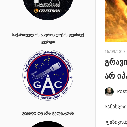
ᲡᲐᲥᲐᲠᲗᲕᲔᲚᲝᲡ ᲐᲡᲢᲠᲝᲙᲚᲣᲑᲘᲡ ᲤᲔᲘᲡᲑᲣᲥ
ᲒᲕᲔᲠᲓᲘ
16/09/2018
გრავ
არ იპ
Post
განახლდა
ᲕᲘᲧᲘᲓᲝ ᲗᲣ ᲐᲠᲐ ᲢᲔᲚᲔᲡᲙᲝᲞᲘ
ფიზიკოსე