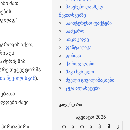
აში მათ
პასუხები დასმულ
ზების
შეკითხვებზე
ურულად”
საინტერესო ფაქტები
სამყარო
სიცოცხლე
ეგროვის იქეთ,
ფანტასტიკა
რის ეს
ფიზიკა
ს შერწყმამ
ქართველები
ბარე დეტექტორმა
შავი ხვრელი
ა წყვილისგან
).
ძველი ცივილიზაციები
ჯუჯა პლანეტები
ვებათა
ალღები შავი
ᲙᲐᲚᲔᲜᲓᲐᲠᲘ
აგვისტო 2026
ი პირდაპირი
ო
ხ
ო
ხ
პ
შ
კ