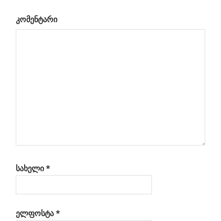
მთავრე
კომენტარი
xt
1,
t:
რაკი,
3
სახელი
*
ელფოსტა
*