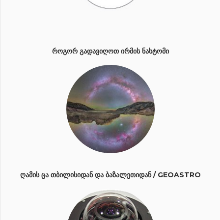
ᲠᲝᲒᲝᲠ ᲒᲐᲓᲐᲕᲘᲦᲝᲗ ᲘᲠᲛᲘᲡ ᲜᲐᲮᲢᲝᲛᲘ
ᲦᲐᲛᲘᲡ ᲪᲐ ᲗᲑᲘᲚᲘᲡᲘᲓᲐᲜ ᲓᲐ ᲑᲐᲖᲐᲚᲔᲗᲘᲓᲐᲜ / GEOASTRO