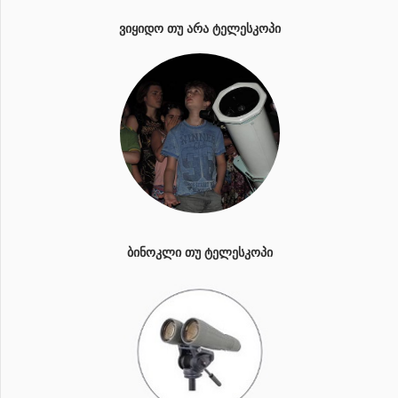
ᲕᲘᲧᲘᲓᲝ ᲗᲣ ᲐᲠᲐ ᲢᲔᲚᲔᲡᲙᲝᲞᲘ
ᲑᲘᲜᲝᲙᲚᲘ ᲗᲣ ᲢᲔᲚᲔᲡᲙᲝᲞᲘ