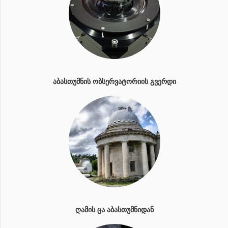
ᲐᲑᲐᲡᲗᲣᲛᲜᲘᲡ ᲝᲑᲡᲔᲠᲕᲐᲢᲝᲠᲘᲘᲡ ᲒᲕᲔᲠᲓᲘ
ᲦᲐᲛᲘᲡ ᲪᲐ ᲐᲑᲐᲡᲗᲣᲛᲜᲘᲓᲐᲜ