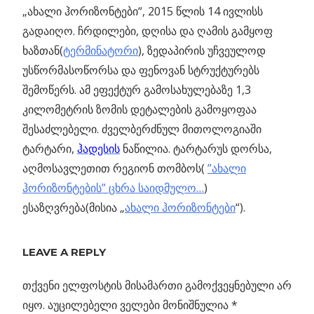
„ახალი ჰორიზონტები“, 2015 წლის 14 ივლისს
გადაიღო. ჩრდილები, დღისა და ღამის გამყოფ
ხაზთან(
ტერმინატორი
), ზედაპირის უჩვეულოდ
უსწორმასოწორსა და ფენოვან სტრუქტურებს
შემოწერს. ამ ეფექტურ გამოსახულებაზე 1,3
კილომეტრის ზომის დეტალების გამოყოფაა
შესაძლებელი. ძველბერძნულ მითოლოგიაში
ტარტარი,
ჰადესის
ნაწილია. ტარტარუს დორსა,
აღმოსავლეთით რეგიონ თომბოს(
”ახალი
ჰორიზონტების” ცხრა საიდმულო…
)
ესაზღვრება(მისია „
ახალი ჰორიზონტები
“).
Previous
28 სექტემბრი
LEAVE A REPLY
პოსტის
– სუპერსავსე,
Post:
დაბნელებული,
თქვენი ელფოსტის მისამართი გამოქვეყნებული არ
ნავიგაცია
სისხლიანი
იყო.
აუცილებელი ველები მონიშნულია
*