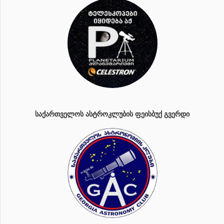
ᲡᲐᲥᲐᲠᲗᲕᲔᲚᲝᲡ ᲐᲡᲢᲠᲝᲙᲚᲣᲑᲘᲡ ᲤᲔᲘᲡᲑᲣᲥ ᲒᲕᲔᲠᲓᲘ