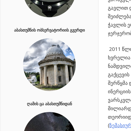
გავლით დ
შეიძლება
ჭავლის ე
ᲐᲑᲐᲡᲗᲣᲛᲜᲘᲡ ᲝᲑᲡᲔᲠᲕᲐᲢᲝᲠᲘᲘᲡ ᲒᲕᲔᲠᲓᲘ
ჯერჯერო
2011 წლი
ხვრელია 
ნამდვილა
გაქცევის
შერწყმა 
ინერციის
ვარსკვლა
ᲦᲐᲛᲘᲡ ᲪᲐ ᲐᲑᲐᲡᲗᲣᲛᲜᲘᲓᲐᲜ
მილიარდ
თეორიიდა
(
ზემასიუ