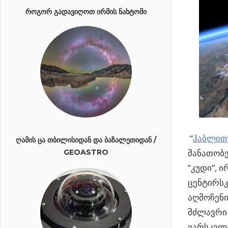
ᲠᲝᲒᲝᲠ ᲒᲐᲓᲐᲕᲘᲦᲝᲗ ᲘᲠᲛᲘᲡ ᲜᲐᲮᲢᲝᲛᲘ
“
ჰაბლით
ᲦᲐᲛᲘᲡ ᲪᲐ ᲗᲑᲘᲚᲘᲡᲘᲓᲐᲜ ᲓᲐ ᲑᲐᲖᲐᲚᲔᲗᲘᲓᲐᲜ /
მანათობე
GEOASTRO
“კუდი”, 
ცენტირსკ
აღმოჩენი
მძლავრი 
ვარსკვლა