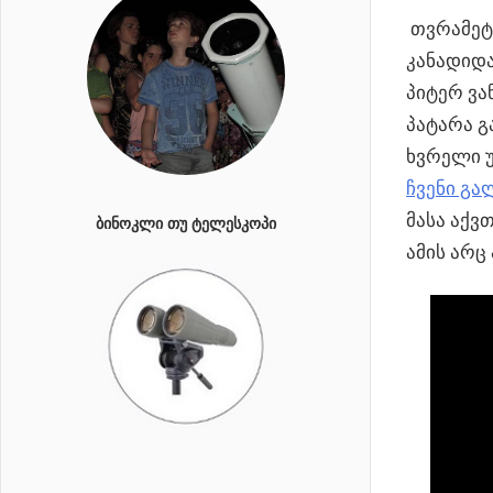
თვრამეტი
კანადიდა
პიტერ ვა
პატარა გ
ხვრელი უ
ჩვენი გა
მასა აქვ
ᲑᲘᲜᲝᲙᲚᲘ ᲗᲣ ᲢᲔᲚᲔᲡᲙᲝᲞᲘ
ამის არც