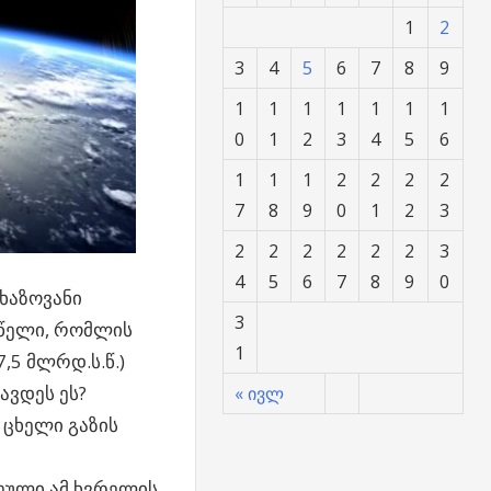
1
2
3
4
5
6
7
8
9
1
1
1
1
1
1
1
0
1
2
3
4
5
6
1
1
1
2
2
2
2
7
8
9
0
1
2
3
2
2
2
2
2
2
3
4
5
6
7
8
9
0
ხაზოვანი
3
 წელი, რომლის
1
,5 მლრდ.ს.წ.)
ავდეს ეს?
« ივლ
 ცხელი გაზის
ეული ამ ხვრელის