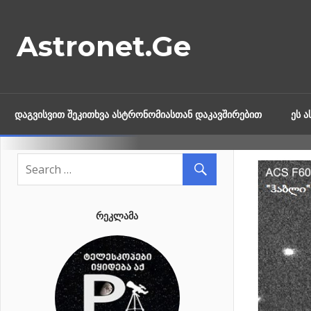
Skip
to
Astronet.Ge
content
ᲓᲐᲒᲕᲘᲡᲕᲘᲗ ᲨᲔᲙᲘᲗᲮᲕᲐ ᲐᲡᲢᲠᲝᲜᲝᲛᲘᲐᲡᲗᲐᲜ ᲓᲐᲙᲐᲕᲨᲘᲠᲔᲑᲘᲗ
ᲔᲡ 
ᲠᲔᲙᲚᲐᲛᲐ