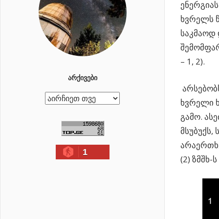
ენერგიას
ხვრელს 
საკმაოდ 
შემომფარ
– 1, 2).
ᲐᲠᲥᲘᲕᲔᲑᲘ
არსებობს
ა
ხვრელი ხ
რ
გამო. ას
ქ
მსუბუქს,
ი
არაერთხე
1
ვ
(2) ზმშხ
ე
ბ
ი