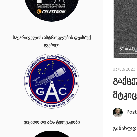
ᲡᲐᲥᲐᲠᲗᲕᲔᲚᲝᲡ ᲐᲡᲢᲠᲝᲙᲚᲣᲑᲘᲡ ᲤᲔᲘᲡᲑᲣᲥ
ᲒᲕᲔᲠᲓᲘ
05/03/2023
გაქცე
მტკი
Post
ᲕᲘᲧᲘᲓᲝ ᲗᲣ ᲐᲠᲐ ᲢᲔᲚᲔᲡᲙᲝᲞᲘ
განახლდა