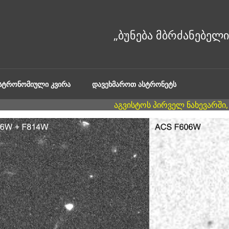
ᲐᲡᲢᲠᲝᲜᲝᲛᲘᲣᲚᲘ ᲙᲕᲘᲠᲐ
ᲓᲐᲕᲔᲮᲛᲐᲠᲝᲗ ᲐᲡᲢᲠᲝᲜᲔᲢᲡ