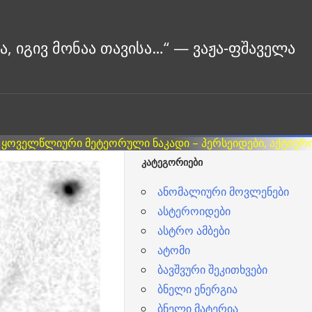
ᲙᲐᲢᲔᲒᲝᲠᲘᲔᲑᲘ
ანომალიური მოვლენები
ასტეროიდები
ასტრო ამბები
ატომი
ბავშვური შეკითხვები
ბნელი ენერგია
ბნელი მატერია