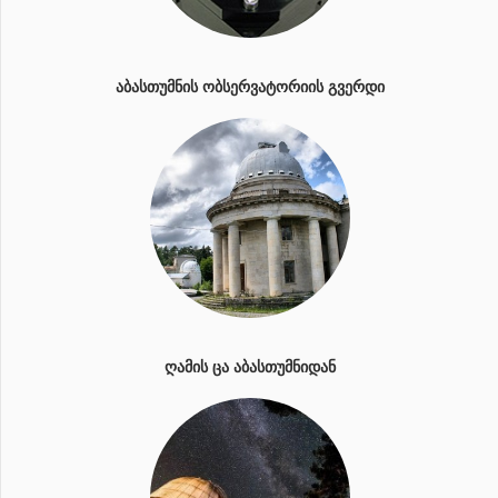
ᲐᲑᲐᲡᲗᲣᲛᲜᲘᲡ ᲝᲑᲡᲔᲠᲕᲐᲢᲝᲠᲘᲘᲡ ᲒᲕᲔᲠᲓᲘ
ᲦᲐᲛᲘᲡ ᲪᲐ ᲐᲑᲐᲡᲗᲣᲛᲜᲘᲓᲐᲜ