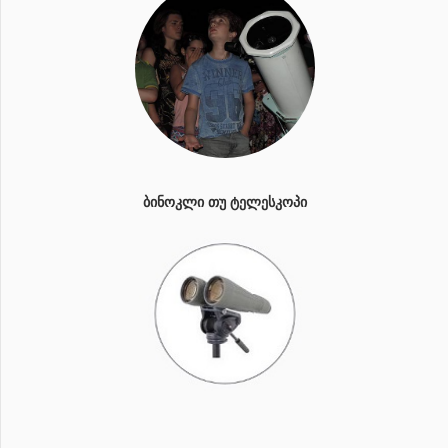
ᲑᲘᲜᲝᲙᲚᲘ ᲗᲣ ᲢᲔᲚᲔᲡᲙᲝᲞᲘ