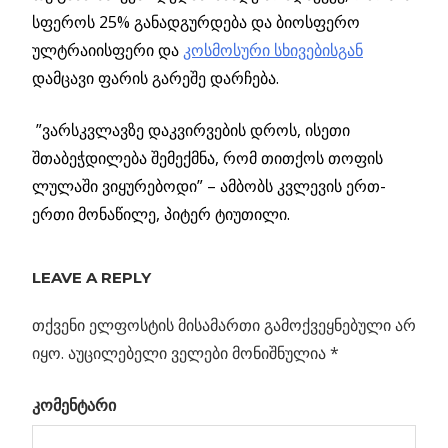
სფეროს 25% განადგურდება და ბიოსფერო
ულტრაიისფერი და
კოსმოსური სხივებისგან
დამცავი ფარის გარეშე დარჩება.
”ვარსკვლავზე დაკვირვების დროს, ისეთი
შთაბეჭდილება შემექმნა, რომ თითქოს თოფის
ლულაში ვიყურებოდი” – ამბობს კვლევის ერთ-
ერთი მონაწილე, პიტერ ტიუთილი.
ᲕᲐᲠᲡᲙᲕᲚᲐᲕᲘ
WR 104:
LEAVE A REPLY
ᲡᲐᲤᲠᲗᲮᲔ
ᲙᲝᲡᲛᲝᲡᲘᲓᲐᲜ
თქვენი ელფოსტის მისამართი გამოქვეყნებული არ
იყო.
აუცილებელი ველები მონიშნულია
*
Previous
ციური
პოსტის
მდინარე:
Post:
კომენტარი
მინი-
ნავიგაცია