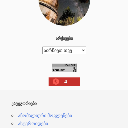
ᲐᲠᲥᲘᲕᲔᲑᲘ
ა
რ
ქ
ი
4
ვ
ე
ბ
ᲙᲐᲢᲔᲒᲝᲠᲘᲔᲑᲘ
ი
ანომალიური მოვლენები
ასტეროიდები