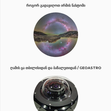
ᲠᲝᲒᲝᲠ ᲒᲐᲓᲐᲕᲘᲦᲝᲗ ᲘᲠᲛᲘᲡ ᲜᲐᲮᲢᲝᲛᲘ
ᲦᲐᲛᲘᲡ ᲪᲐ ᲗᲑᲘᲚᲘᲡᲘᲓᲐᲜ ᲓᲐ ᲑᲐᲖᲐᲚᲔᲗᲘᲓᲐᲜ / GEOASTRO