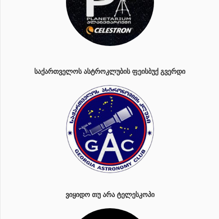
ᲡᲐᲥᲐᲠᲗᲕᲔᲚᲝᲡ ᲐᲡᲢᲠᲝᲙᲚᲣᲑᲘᲡ ᲤᲔᲘᲡᲑᲣᲥ ᲒᲕᲔᲠᲓᲘ
ᲕᲘᲧᲘᲓᲝ ᲗᲣ ᲐᲠᲐ ᲢᲔᲚᲔᲡᲙᲝᲞᲘ