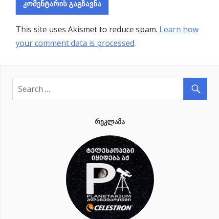
მზის
სისტემაში
This site uses Akismet to reduce spam.
Learn how
ონი
your comment data is processed
.
ᲠᲔᲙᲚᲐᲛᲐ