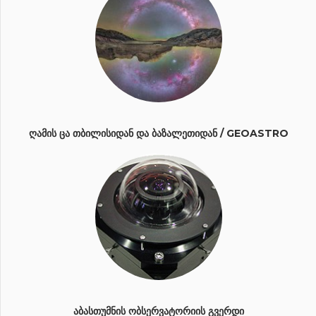
ᲦᲐᲛᲘᲡ ᲪᲐ ᲗᲑᲘᲚᲘᲡᲘᲓᲐᲜ ᲓᲐ ᲑᲐᲖᲐᲚᲔᲗᲘᲓᲐᲜ / GEOASTRO
ᲐᲑᲐᲡᲗᲣᲛᲜᲘᲡ ᲝᲑᲡᲔᲠᲕᲐᲢᲝᲠᲘᲘᲡ ᲒᲕᲔᲠᲓᲘ