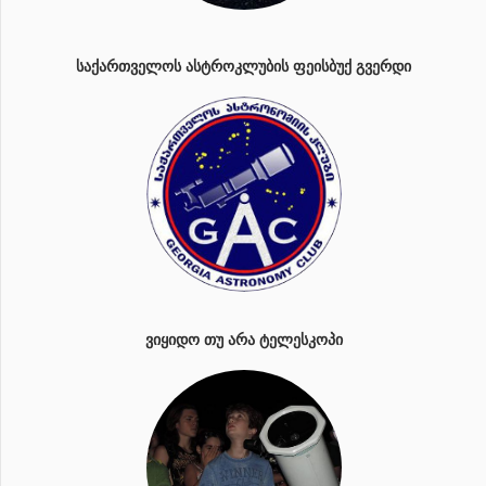
ᲡᲐᲥᲐᲠᲗᲕᲔᲚᲝᲡ ᲐᲡᲢᲠᲝᲙᲚᲣᲑᲘᲡ ᲤᲔᲘᲡᲑᲣᲥ ᲒᲕᲔᲠᲓᲘ
ᲕᲘᲧᲘᲓᲝ ᲗᲣ ᲐᲠᲐ ᲢᲔᲚᲔᲡᲙᲝᲞᲘ