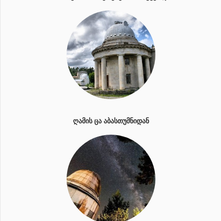
ᲦᲐᲛᲘᲡ ᲪᲐ ᲐᲑᲐᲡᲗᲣᲛᲜᲘᲓᲐᲜ