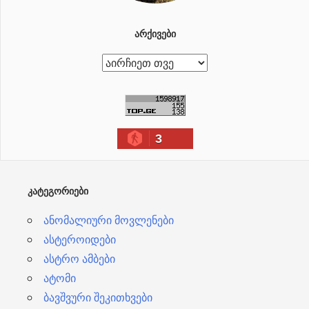
ᲐᲠᲥᲘᲕᲔᲑᲘ
ა
რ
ქ
ი
3
ვ
ე
ბ
ᲙᲐᲢᲔᲒᲝᲠᲘᲔᲑᲘ
ი
ანომალიური მოვლენები
ასტეროიდები
ასტრო ამბები
ატომი
ბავშვური შეკითხვები