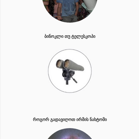
ᲑᲘᲜᲝᲙᲚᲘ ᲗᲣ ᲢᲔᲚᲔᲡᲙᲝᲞᲘ
ᲠᲝᲒᲝᲠ ᲒᲐᲓᲐᲕᲘᲦᲝᲗ ᲘᲠᲛᲘᲡ ᲜᲐᲮᲢᲝᲛᲘ