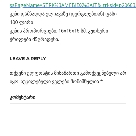
ssPageName=STRK%3AMEBIDX%3AIT&_trksid=p206035
კუბი დამზადდა ელიავაზე (დურგლებთან) ფასი:
100 ლარი
კუბის პროპორციები: 16x16x16 სმ, კუთხური
ჭრილები 45გრადუსი.
ABSOLUTE
BLACK
LEAVE A REPLY
BODY
BLACK
თქვენი ელფოსტის მისამართი გამოქვეყნებული არ
HALL
იყო.
აუცილებელი ველები მონიშნულია
*
LAWRENCE
KRAUSS
კომენტარი
TESSERACT
UNIVERSE
ᲐᲑᲡᲝᲚᲣᲢᲣᲠᲐᲓ
ᲨᲐᲕᲘ ᲡᲮᲔᲣᲚᲘᲡ
ᲒᲐᲛᲝᲡᲮᲘᲕᲔᲑᲐ