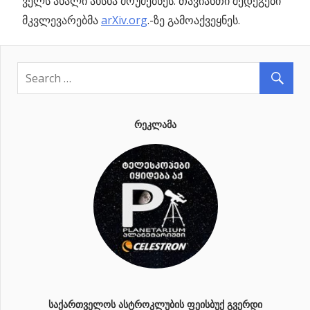
ველს ახალი ახსნა მოუძებნეს. თავიანთი შედეგები
მკვლევარებმა
arXiv.org
.-ზე გამოაქვეყნეს.
ᲠᲔᲙᲚᲐᲛᲐ
ᲡᲐᲥᲐᲠᲗᲕᲔᲚᲝᲡ ᲐᲡᲢᲠᲝᲙᲚᲣᲑᲘᲡ ᲤᲔᲘᲡᲑᲣᲥ ᲒᲕᲔᲠᲓᲘ