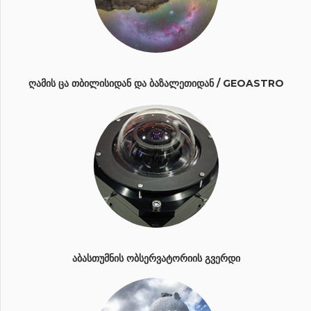
ᲦᲐᲛᲘᲡ ᲪᲐ ᲗᲑᲘᲚᲘᲡᲘᲓᲐᲜ ᲓᲐ ᲑᲐᲖᲐᲚᲔᲗᲘᲓᲐᲜ / GEOASTRO
ᲐᲑᲐᲡᲗᲣᲛᲜᲘᲡ ᲝᲑᲡᲔᲠᲕᲐᲢᲝᲠᲘᲘᲡ ᲒᲕᲔᲠᲓᲘ