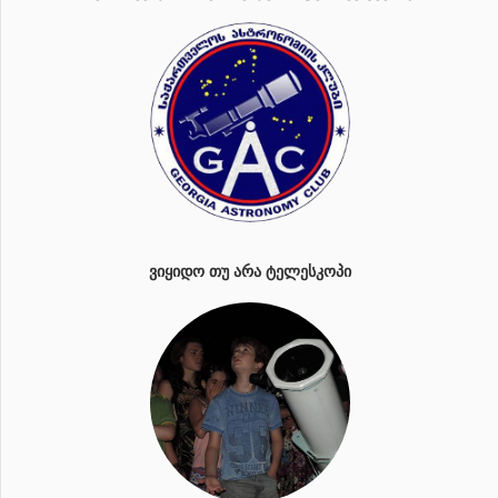
ᲕᲘᲧᲘᲓᲝ ᲗᲣ ᲐᲠᲐ ᲢᲔᲚᲔᲡᲙᲝᲞᲘ