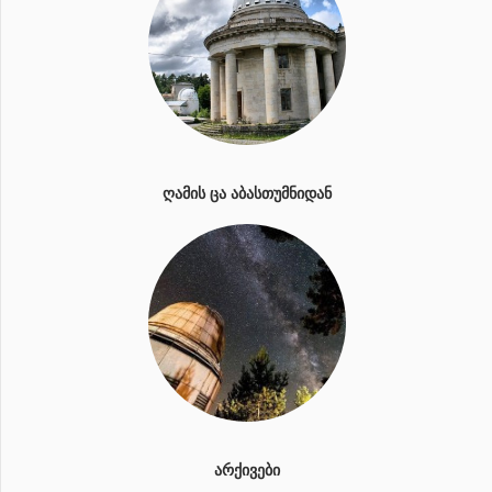
ᲦᲐᲛᲘᲡ ᲪᲐ ᲐᲑᲐᲡᲗᲣᲛᲜᲘᲓᲐᲜ
ᲐᲠᲥᲘᲕᲔᲑᲘ