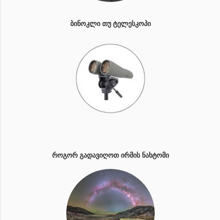
ᲑᲘᲜᲝᲙᲚᲘ ᲗᲣ ᲢᲔᲚᲔᲡᲙᲝᲞᲘ
ᲠᲝᲒᲝᲠ ᲒᲐᲓᲐᲕᲘᲦᲝᲗ ᲘᲠᲛᲘᲡ ᲜᲐᲮᲢᲝᲛᲘ