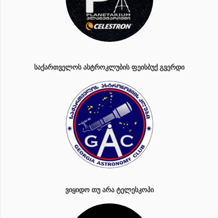
ᲡᲐᲥᲐᲠᲗᲕᲔᲚᲝᲡ ᲐᲡᲢᲠᲝᲙᲚᲣᲑᲘᲡ ᲤᲔᲘᲡᲑᲣᲥ ᲒᲕᲔᲠᲓᲘ
ᲕᲘᲧᲘᲓᲝ ᲗᲣ ᲐᲠᲐ ᲢᲔᲚᲔᲡᲙᲝᲞᲘ