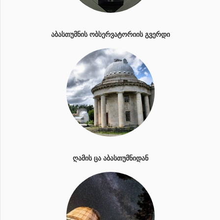
ᲐᲑᲐᲡᲗᲣᲛᲜᲘᲡ ᲝᲑᲡᲔᲠᲕᲐᲢᲝᲠᲘᲘᲡ ᲒᲕᲔᲠᲓᲘ
ᲦᲐᲛᲘᲡ ᲪᲐ ᲐᲑᲐᲡᲗᲣᲛᲜᲘᲓᲐᲜ