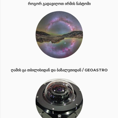
ᲠᲝᲒᲝᲠ ᲒᲐᲓᲐᲕᲘᲦᲝᲗ ᲘᲠᲛᲘᲡ ᲜᲐᲮᲢᲝᲛᲘ
ᲦᲐᲛᲘᲡ ᲪᲐ ᲗᲑᲘᲚᲘᲡᲘᲓᲐᲜ ᲓᲐ ᲑᲐᲖᲐᲚᲔᲗᲘᲓᲐᲜ / GEOASTRO