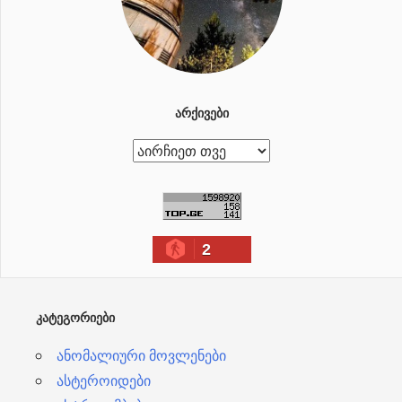
ᲐᲠᲥᲘᲕᲔᲑᲘ
ა
რ
ქ
ი
2
ვ
ე
ბ
ᲙᲐᲢᲔᲒᲝᲠᲘᲔᲑᲘ
ი
ანომალიური მოვლენები
ასტეროიდები