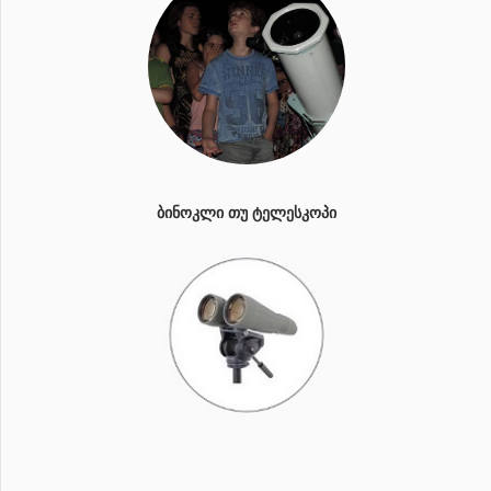
ᲑᲘᲜᲝᲙᲚᲘ ᲗᲣ ᲢᲔᲚᲔᲡᲙᲝᲞᲘ