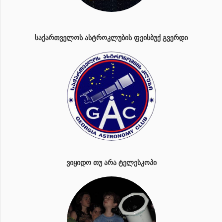
ᲡᲐᲥᲐᲠᲗᲕᲔᲚᲝᲡ ᲐᲡᲢᲠᲝᲙᲚᲣᲑᲘᲡ ᲤᲔᲘᲡᲑᲣᲥ ᲒᲕᲔᲠᲓᲘ
ᲕᲘᲧᲘᲓᲝ ᲗᲣ ᲐᲠᲐ ᲢᲔᲚᲔᲡᲙᲝᲞᲘ