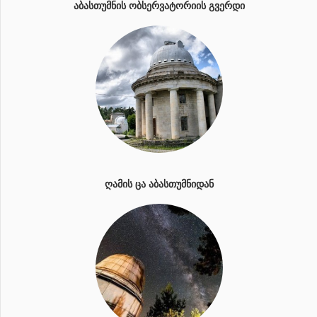
ᲐᲑᲐᲡᲗᲣᲛᲜᲘᲡ ᲝᲑᲡᲔᲠᲕᲐᲢᲝᲠᲘᲘᲡ ᲒᲕᲔᲠᲓᲘ
ᲦᲐᲛᲘᲡ ᲪᲐ ᲐᲑᲐᲡᲗᲣᲛᲜᲘᲓᲐᲜ