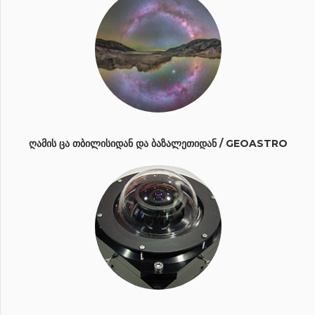
ᲦᲐᲛᲘᲡ ᲪᲐ ᲗᲑᲘᲚᲘᲡᲘᲓᲐᲜ ᲓᲐ ᲑᲐᲖᲐᲚᲔᲗᲘᲓᲐᲜ / GEOASTRO