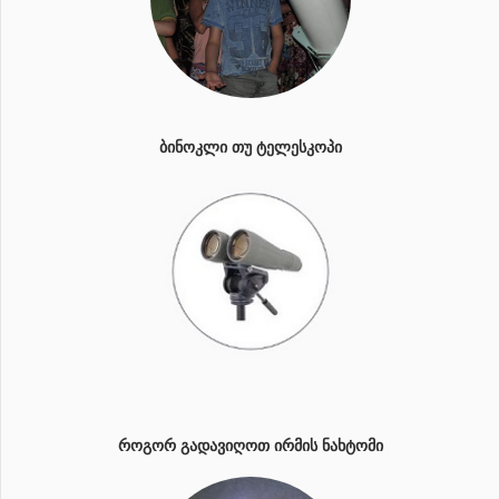
ᲑᲘᲜᲝᲙᲚᲘ ᲗᲣ ᲢᲔᲚᲔᲡᲙᲝᲞᲘ
ᲠᲝᲒᲝᲠ ᲒᲐᲓᲐᲕᲘᲦᲝᲗ ᲘᲠᲛᲘᲡ ᲜᲐᲮᲢᲝᲛᲘ