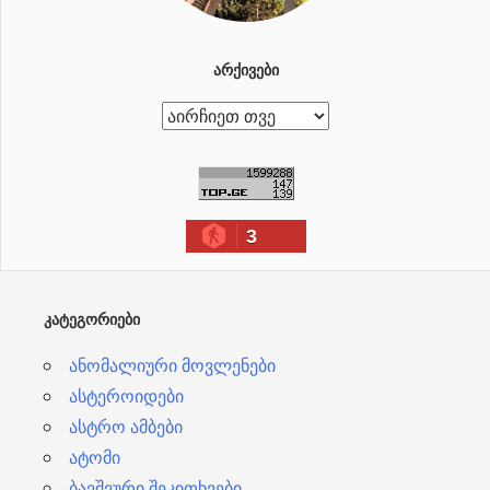
ᲐᲠᲥᲘᲕᲔᲑᲘ
ა
რ
ქ
ი
3
ვ
ე
ბ
ᲙᲐᲢᲔᲒᲝᲠᲘᲔᲑᲘ
ი
ანომალიური მოვლენები
ასტეროიდები
ასტრო ამბები
ატომი
ბავშვური შეკითხვები