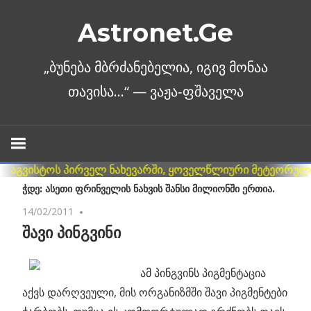
Skip
Astronet.Ge
to
content
ᲭᲓᲔ: ᲐᲡᲔᲗᲘ ᲤᲠᲘᲜᲕᲔᲚᲘᲡ ᲜᲐᲮᲕᲘᲡ ᲨᲐᲜᲡᲘ ᲛᲘᲚᲘᲝᲜᲨᲘ ᲔᲠᲗᲘᲐ.
14/02/2011
No comments
შავი პინგვინი
ამ პინგვინს პიგმენტაცია
აქვს დარღვეული, მის ორგანიზმში შავი პიგმენტები