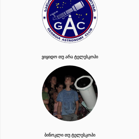
ᲕᲘᲧᲘᲓᲝ ᲗᲣ ᲐᲠᲐ ᲢᲔᲚᲔᲡᲙᲝᲞᲘ
ᲑᲘᲜᲝᲙᲚᲘ ᲗᲣ ᲢᲔᲚᲔᲡᲙᲝᲞᲘ