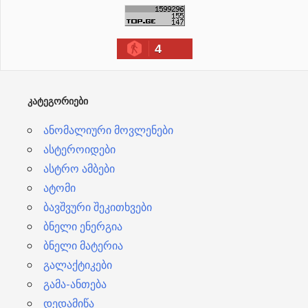
ქ
ი
4
ვ
ე
ბ
ᲙᲐᲢᲔᲒᲝᲠᲘᲔᲑᲘ
ი
ანომალიური მოვლენები
ასტეროიდები
ასტრო ამბები
ატომი
ბავშვური შეკითხვები
ბნელი ენერგია
ბნელი მატერია
გალაქტიკები
გამა-ანთება
დედამიწა