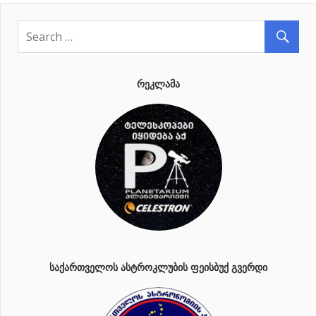
ᲠᲔᲙᲚᲐᲛᲐ
ᲡᲐᲥᲐᲠᲗᲕᲔᲚᲝᲡ ᲐᲡᲢᲠᲝᲙᲚᲣᲑᲘᲡ ᲤᲔᲘᲡᲑᲣᲥ ᲒᲕᲔᲠᲓᲘ