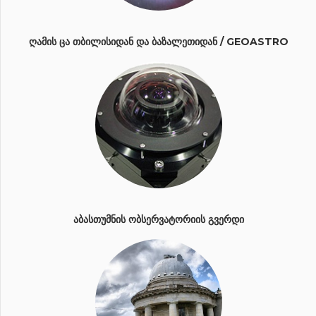
ᲦᲐᲛᲘᲡ ᲪᲐ ᲗᲑᲘᲚᲘᲡᲘᲓᲐᲜ ᲓᲐ ᲑᲐᲖᲐᲚᲔᲗᲘᲓᲐᲜ / GEOASTRO
ᲐᲑᲐᲡᲗᲣᲛᲜᲘᲡ ᲝᲑᲡᲔᲠᲕᲐᲢᲝᲠᲘᲘᲡ ᲒᲕᲔᲠᲓᲘ