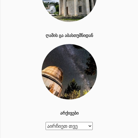
ᲦᲐᲛᲘᲡ ᲪᲐ ᲐᲑᲐᲡᲗᲣᲛᲜᲘᲓᲐᲜ
ᲐᲠᲥᲘᲕᲔᲑᲘ
ა
რ