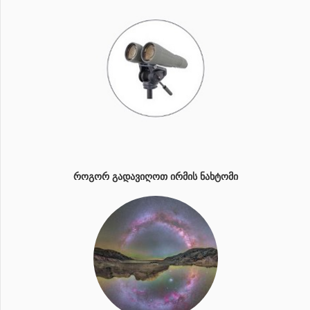
ᲠᲝᲒᲝᲠ ᲒᲐᲓᲐᲕᲘᲦᲝᲗ ᲘᲠᲛᲘᲡ ᲜᲐᲮᲢᲝᲛᲘ