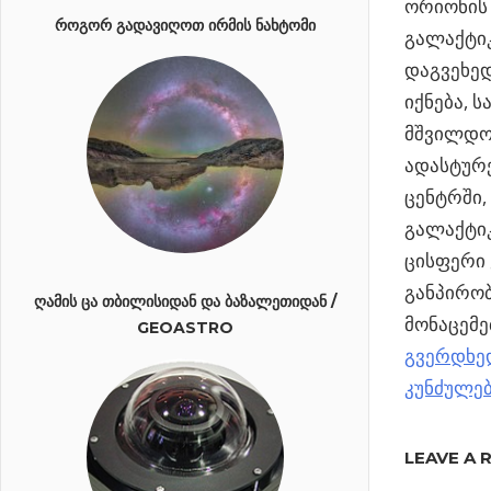
ორიონის 
ᲠᲝᲒᲝᲠ ᲒᲐᲓᲐᲕᲘᲦᲝᲗ ᲘᲠᲛᲘᲡ ᲜᲐᲮᲢᲝᲛᲘ
გალაქტიკ
დაგვეხედ
იქნება, 
მშვილდოს
ადასტურე
ცენტრში,
გალაქტი
ცისფერი
განპირობ
ᲦᲐᲛᲘᲡ ᲪᲐ ᲗᲑᲘᲚᲘᲡᲘᲓᲐᲜ ᲓᲐ ᲑᲐᲖᲐᲚᲔᲗᲘᲓᲐᲜ /
მონაცემე
GEOASTRO
გვერდხე
კუნძულე
Previous
GAIA –
LEAVE A 
პოსტი
ჩვენი
Post: