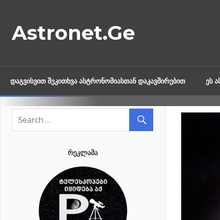
Skip
to
Astronet.Ge
content
ᲓᲐᲒᲕᲘᲡᲕᲘᲗ ᲨᲔᲙᲘᲗᲮᲕᲐ ᲐᲡᲢᲠᲝᲜᲝᲛᲘᲐᲡᲗᲐᲜ ᲓᲐᲙᲐᲕᲨᲘᲠᲔᲑᲘᲗ
ᲔᲡ 
ᲠᲔᲙᲚᲐᲛᲐ