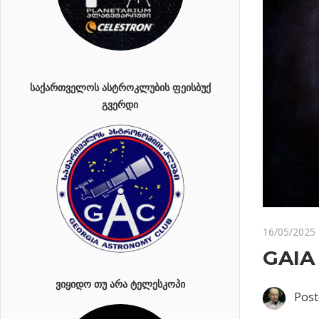
ᲡᲐᲥᲐᲠᲗᲕᲔᲚᲝᲡ ᲐᲡᲢᲠᲝᲙᲚᲣᲑᲘᲡ ᲤᲔᲘᲡᲑᲣᲥ
ᲒᲕᲔᲠᲓᲘ
16/05/2025
GAIA 
ᲕᲘᲧᲘᲓᲝ ᲗᲣ ᲐᲠᲐ ᲢᲔᲚᲔᲡᲙᲝᲞᲘ
Post