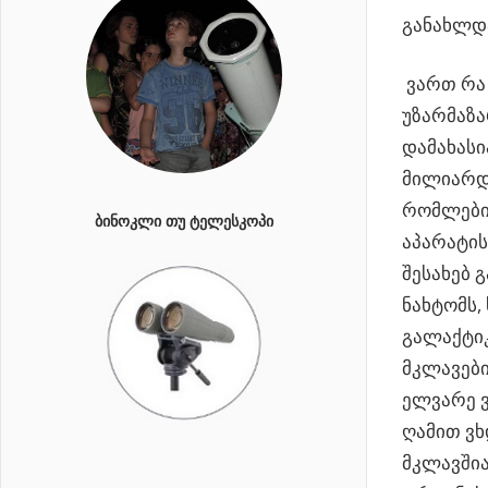
განახლდა
ვართ რა 
უზარმაზა
დამახასი
მილიარდზ
რომლები
ᲑᲘᲜᲝᲙᲚᲘ ᲗᲣ ᲢᲔᲚᲔᲡᲙᲝᲞᲘ
აპარატის
შესახებ 
ნახტომს,
გალაქტიკე
მკლავები 
ელვარე 
ღამით ვ
მკლავშია