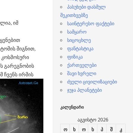
პასუხები დასმულ
შეკითხვებზე
ლია, იმ
საინტერესო ფაქტები
სამყარო
ოყენებით
სიცოცხლე
ტომის შიგნით,
ფანტასტიკა
ფიზიკა
 კოსმოსური
ქართველები
ის გარეგნობის
შავი ხვრელი
მ ჩვენს ირმის
ძველი ცივილიზაციები
ჯუჯა პლანეტები
ᲙᲐᲚᲔᲜᲓᲐᲠᲘ
აგვისტო 2026
ო
ხ
ო
ხ
პ
შ
კ