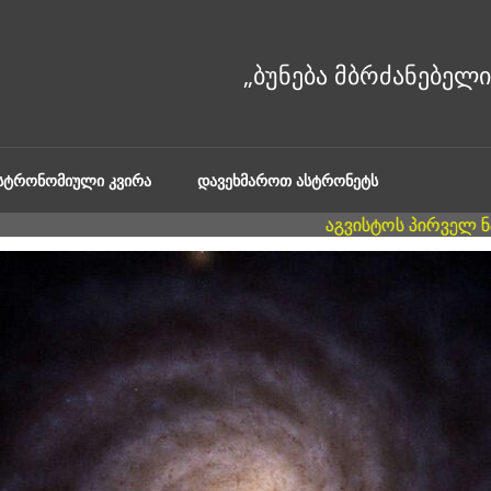
ᲐᲡᲢᲠᲝᲜᲝᲛᲘᲣᲚᲘ ᲙᲕᲘᲠᲐ
ᲓᲐᲕᲔᲮᲛᲐᲠᲝᲗ ᲐᲡᲢᲠᲝᲜᲔᲢᲡ