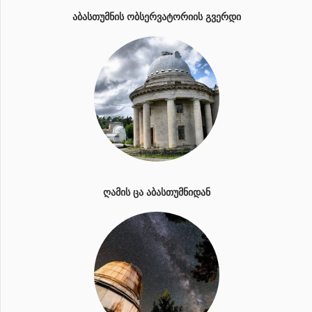
ᲐᲑᲐᲡᲗᲣᲛᲜᲘᲡ ᲝᲑᲡᲔᲠᲕᲐᲢᲝᲠᲘᲘᲡ ᲒᲕᲔᲠᲓᲘ
ᲦᲐᲛᲘᲡ ᲪᲐ ᲐᲑᲐᲡᲗᲣᲛᲜᲘᲓᲐᲜ