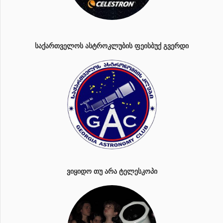
ᲡᲐᲥᲐᲠᲗᲕᲔᲚᲝᲡ ᲐᲡᲢᲠᲝᲙᲚᲣᲑᲘᲡ ᲤᲔᲘᲡᲑᲣᲥ ᲒᲕᲔᲠᲓᲘ
ᲕᲘᲧᲘᲓᲝ ᲗᲣ ᲐᲠᲐ ᲢᲔᲚᲔᲡᲙᲝᲞᲘ