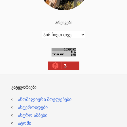
ᲐᲠᲥᲘᲕᲔᲑᲘ
ა
რ
ქ
ი
3
ვ
ე
ბ
ᲙᲐᲢᲔᲒᲝᲠᲘᲔᲑᲘ
ი
ანომალიური მოვლენები
ასტეროიდები
ასტრო ამბები
ატომი