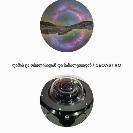
ᲦᲐᲛᲘᲡ ᲪᲐ ᲗᲑᲘᲚᲘᲡᲘᲓᲐᲜ ᲓᲐ ᲑᲐᲖᲐᲚᲔᲗᲘᲓᲐᲜ / GEOASTRO