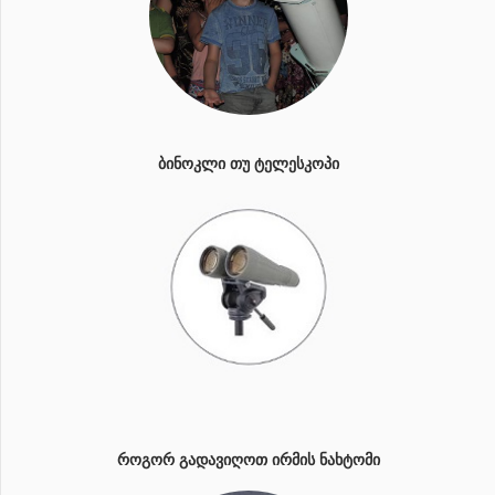
ᲑᲘᲜᲝᲙᲚᲘ ᲗᲣ ᲢᲔᲚᲔᲡᲙᲝᲞᲘ
ᲠᲝᲒᲝᲠ ᲒᲐᲓᲐᲕᲘᲦᲝᲗ ᲘᲠᲛᲘᲡ ᲜᲐᲮᲢᲝᲛᲘ