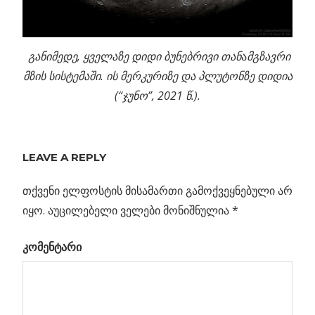
განიმედე, ყველაზე დიდი ბუნებრივი თან
ა
მგზავრი
მზის სისტემაში. ის მერკურიზე და პლუტონზე დიდია
(“ჯუნო”, 2021 წ.).
Previous
კომეტა
LEAVE A REPLY
პოსტის
C/2023 A3
Post:
(ცუჩინშანი–
თქვენი ელფოსტის მისამართი გამოქვეყნებული არ
ნავიგაცია
ATLAS) მზის
იყო.
აუცილებელი ველები მონიშნულია
*
სისტემის
კომენტარი
კიდეებისკენ
წავიდა
: რა
ეთ