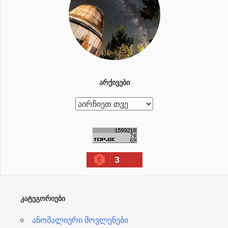
ᲐᲠᲥᲘᲕᲔᲑᲘ
ა
რ
ქ
ი
3
ვ
ე
ბ
ᲙᲐᲢᲔᲒᲝᲠᲘᲔᲑᲘ
ი
ანომალიური მოვლენები