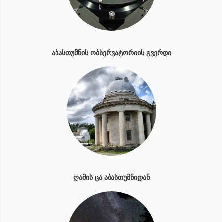
ᲐᲑᲐᲡᲗᲣᲛᲜᲘᲡ ᲝᲑᲡᲔᲠᲕᲐᲢᲝᲠᲘᲘᲡ ᲒᲕᲔᲠᲓᲘ
ᲦᲐᲛᲘᲡ ᲪᲐ ᲐᲑᲐᲡᲗᲣᲛᲜᲘᲓᲐᲜ