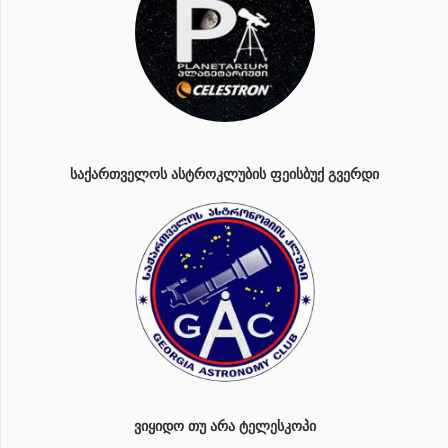
ᲡᲐᲥᲐᲠᲗᲕᲔᲚᲝᲡ ᲐᲡᲢᲠᲝᲙᲚᲣᲑᲘᲡ ᲤᲔᲘᲡᲑᲣᲥ ᲒᲕᲔᲠᲓᲘ
ᲕᲘᲧᲘᲓᲝ ᲗᲣ ᲐᲠᲐ ᲢᲔᲚᲔᲡᲙᲝᲞᲘ