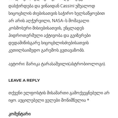
დასჭირდება და ვინაიდან Cassini უშუალოდ
სიცოცხლის ძიებისათვის საჭირო ხელსაწყოებით
არ არის აღჭურვილი, NASA–ს მომავალი
კოსმოსური მისიებისათვის, ენცლადეს
ჰიდროთერმული აქტივობა და გეიზერები
დედამიწისგარე სიცოცხლისძიებისათვის
კეთილსაიმედო გარემოს გვთავაზობს.
ავტორი: მარიკა ტარასაშვილი(ასტრობიოლოგი).
Previous
მისია „ახალი
LEAVE A REPLY
პოსტის
ჰორიზონტების“
Post:
ათი მთავარი
თქვენი ელფოსტის მისამართი გამოქვეყნებული არ
ნავიგაცია
აღმოჩენა
იყო.
აუცილებელი ველები მონიშნულია
*
ლური
კომენტარი