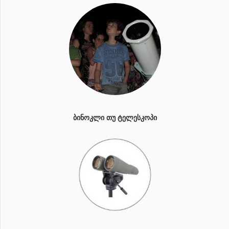
ᲑᲘᲜᲝᲙᲚᲘ ᲗᲣ ᲢᲔᲚᲔᲡᲙᲝᲞᲘ