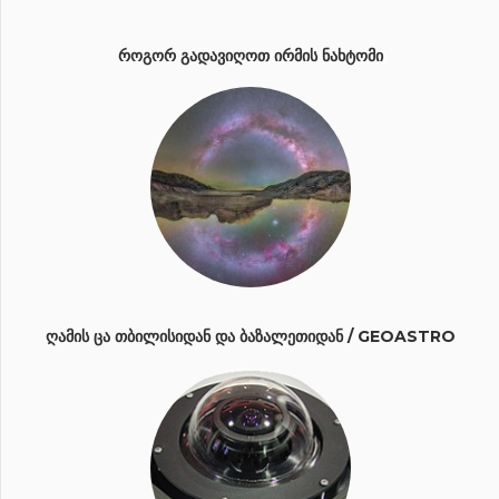
ᲠᲝᲒᲝᲠ ᲒᲐᲓᲐᲕᲘᲦᲝᲗ ᲘᲠᲛᲘᲡ ᲜᲐᲮᲢᲝᲛᲘ
ᲦᲐᲛᲘᲡ ᲪᲐ ᲗᲑᲘᲚᲘᲡᲘᲓᲐᲜ ᲓᲐ ᲑᲐᲖᲐᲚᲔᲗᲘᲓᲐᲜ / GEOASTRO