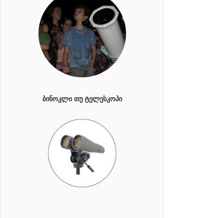
ᲑᲘᲜᲝᲙᲚᲘ ᲗᲣ ᲢᲔᲚᲔᲡᲙᲝᲞᲘ