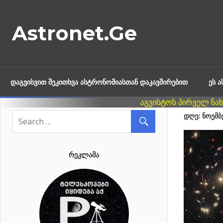
Skip
to
Astronet.Ge
content
ᲓᲐᲒᲕᲘᲡᲕᲘᲗ ᲨᲔᲙᲘᲗᲮᲕᲐ ᲐᲡᲢᲠᲝᲜᲝᲛᲘᲐᲡᲗᲐᲜ ᲓᲐᲙᲐᲕᲨᲘᲠᲔᲑᲘᲗ
ᲔᲡ 
ᲓᲦᲔ: ᲜᲝᲔᲛᲑ
ᲠᲔᲙᲚᲐᲛᲐ