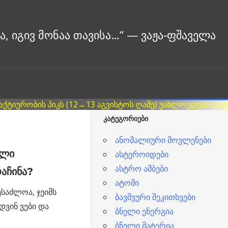
ᲙᲐᲢᲔᲒᲝᲠᲘᲔᲑᲘ
ანომალიური მოვლენები
ელი
ასტეროიდები
ასტრო ამბები
აჩინა?
ატომი
ესაძლოა, ჯეიმს
ბავშვური შეკითხვები
დვინ ვები და
ბნელი ენერგია
ბნელი მატერია