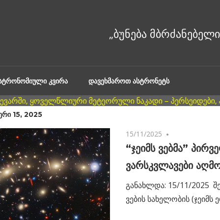
ᲐᲡᲢᲠᲝᲜᲝᲛᲘᲣᲚᲘ ᲙᲕᲘᲠᲐ
ᲓᲐᲕᲔᲮᲛᲐᲠᲝᲗ ᲐᲡᲢᲠᲝᲜᲔᲢᲡ
ᲔᲠᲘ 15, 2025
15/11/2025
No comments
“ჯეიმს ვებმა” პირვ
ვარსკვლავები აღმო
განახლდა: 15/11/2025 შ
ვების სახელობის (ჯეიმს ე