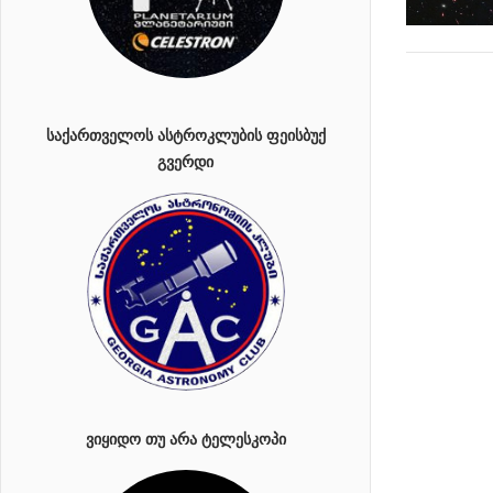
ᲡᲐᲥᲐᲠᲗᲕᲔᲚᲝᲡ ᲐᲡᲢᲠᲝᲙᲚᲣᲑᲘᲡ ᲤᲔᲘᲡᲑᲣᲥ
ᲒᲕᲔᲠᲓᲘ
ᲕᲘᲧᲘᲓᲝ ᲗᲣ ᲐᲠᲐ ᲢᲔᲚᲔᲡᲙᲝᲞᲘ