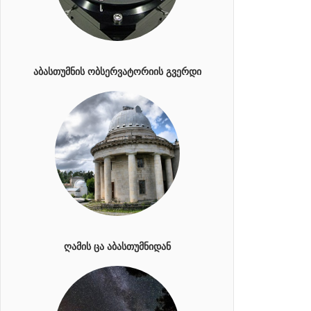
ᲐᲑᲐᲡᲗᲣᲛᲜᲘᲡ ᲝᲑᲡᲔᲠᲕᲐᲢᲝᲠᲘᲘᲡ ᲒᲕᲔᲠᲓᲘ
ᲦᲐᲛᲘᲡ ᲪᲐ ᲐᲑᲐᲡᲗᲣᲛᲜᲘᲓᲐᲜ