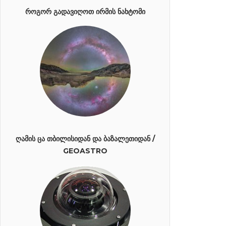
ᲠᲝᲒᲝᲠ ᲒᲐᲓᲐᲕᲘᲦᲝᲗ ᲘᲠᲛᲘᲡ ᲜᲐᲮᲢᲝᲛᲘ
ᲦᲐᲛᲘᲡ ᲪᲐ ᲗᲑᲘᲚᲘᲡᲘᲓᲐᲜ ᲓᲐ ᲑᲐᲖᲐᲚᲔᲗᲘᲓᲐᲜ /
GEOASTRO