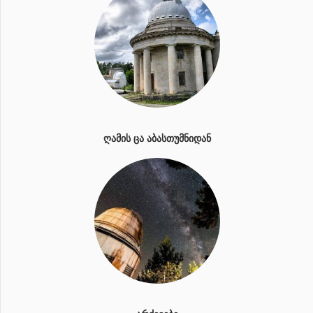
ᲦᲐᲛᲘᲡ ᲪᲐ ᲐᲑᲐᲡᲗᲣᲛᲜᲘᲓᲐᲜ