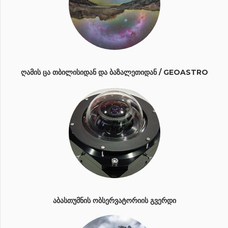
ᲦᲐᲛᲘᲡ ᲪᲐ ᲗᲑᲘᲚᲘᲡᲘᲓᲐᲜ ᲓᲐ ᲑᲐᲖᲐᲚᲔᲗᲘᲓᲐᲜ / GEOASTRO
ᲐᲑᲐᲡᲗᲣᲛᲜᲘᲡ ᲝᲑᲡᲔᲠᲕᲐᲢᲝᲠᲘᲘᲡ ᲒᲕᲔᲠᲓᲘ