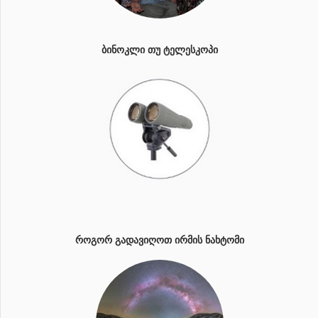
ᲑᲘᲜᲝᲙᲚᲘ ᲗᲣ ᲢᲔᲚᲔᲡᲙᲝᲞᲘ
ᲠᲝᲒᲝᲠ ᲒᲐᲓᲐᲕᲘᲦᲝᲗ ᲘᲠᲛᲘᲡ ᲜᲐᲮᲢᲝᲛᲘ