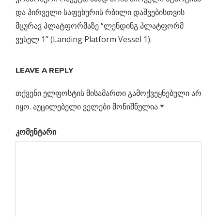
და პირველი საფეხურის რბილი დაშვებისთვის
მცურავ პლატფორმაზე “ლენდინგ პლატფორმ
ვესელ 1” (Landing Platform Vessel 1).
Previous
კომეტა
LEAVE A REPLY
პოსტის
C/2024
Post:
G3
თქვენი ელფოსტის მისამართი გამოქვეყნებული არ
ნავიგაცია
(ATLAS)
იყო.
აუცილებელი ველები მონიშნულია
*
ურუგვაის
კომენტარი
თავზე
ს
ები
0-ის
მო
ან”