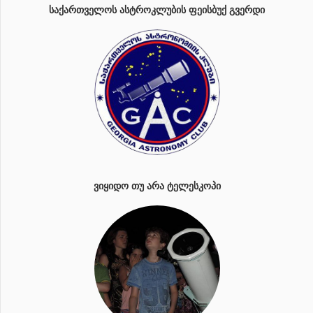
ᲡᲐᲥᲐᲠᲗᲕᲔᲚᲝᲡ ᲐᲡᲢᲠᲝᲙᲚᲣᲑᲘᲡ ᲤᲔᲘᲡᲑᲣᲥ ᲒᲕᲔᲠᲓᲘ
ᲕᲘᲧᲘᲓᲝ ᲗᲣ ᲐᲠᲐ ᲢᲔᲚᲔᲡᲙᲝᲞᲘ