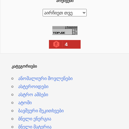
ᲐᲠᲥᲘᲕᲔᲑᲘ
ა
რ
ქ
ი
4
ვ
ე
ბ
ᲙᲐᲢᲔᲒᲝᲠᲘᲔᲑᲘ
ი
ანომალიური მოვლენები
ასტეროიდები
ასტრო ამბები
ატომი
ბავშვური შეკითხვები
ბნელი ენერგია
ბნელი მატერია