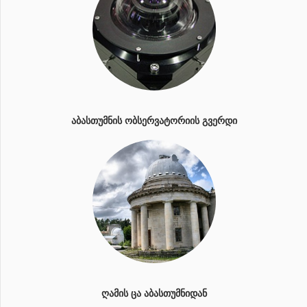
ᲐᲑᲐᲡᲗᲣᲛᲜᲘᲡ ᲝᲑᲡᲔᲠᲕᲐᲢᲝᲠᲘᲘᲡ ᲒᲕᲔᲠᲓᲘ
ᲦᲐᲛᲘᲡ ᲪᲐ ᲐᲑᲐᲡᲗᲣᲛᲜᲘᲓᲐᲜ