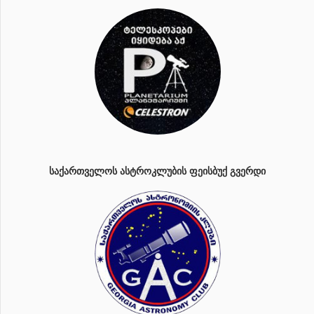
ᲡᲐᲥᲐᲠᲗᲕᲔᲚᲝᲡ ᲐᲡᲢᲠᲝᲙᲚᲣᲑᲘᲡ ᲤᲔᲘᲡᲑᲣᲥ ᲒᲕᲔᲠᲓᲘ