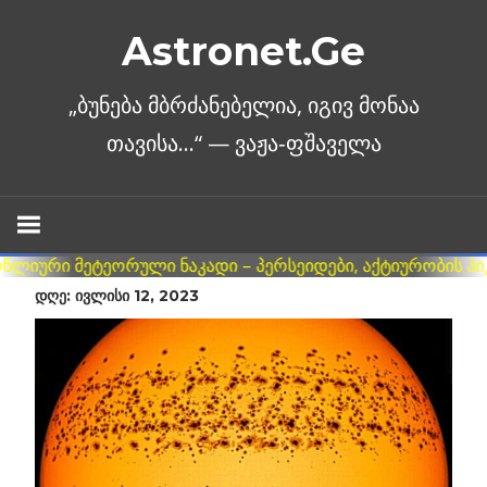
Skip
Astronet.Ge
to
content
ᲓᲦᲔ: ᲘᲕᲚᲘᲡᲘ 12, 2023