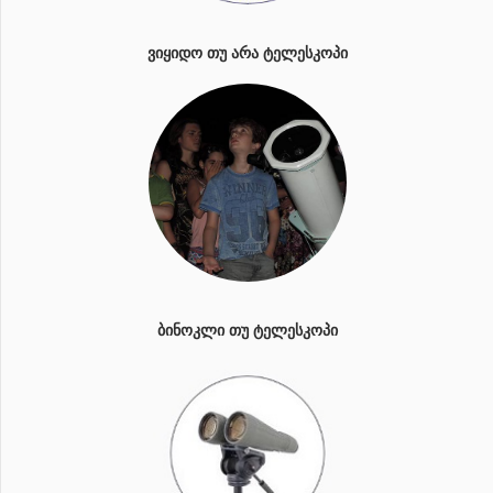
ᲕᲘᲧᲘᲓᲝ ᲗᲣ ᲐᲠᲐ ᲢᲔᲚᲔᲡᲙᲝᲞᲘ
ᲑᲘᲜᲝᲙᲚᲘ ᲗᲣ ᲢᲔᲚᲔᲡᲙᲝᲞᲘ