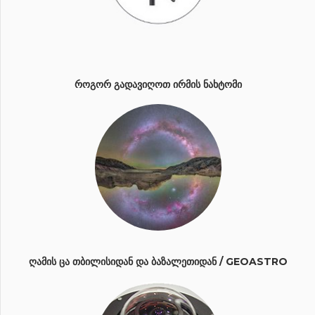
ᲠᲝᲒᲝᲠ ᲒᲐᲓᲐᲕᲘᲦᲝᲗ ᲘᲠᲛᲘᲡ ᲜᲐᲮᲢᲝᲛᲘ
ᲦᲐᲛᲘᲡ ᲪᲐ ᲗᲑᲘᲚᲘᲡᲘᲓᲐᲜ ᲓᲐ ᲑᲐᲖᲐᲚᲔᲗᲘᲓᲐᲜ / GEOASTRO