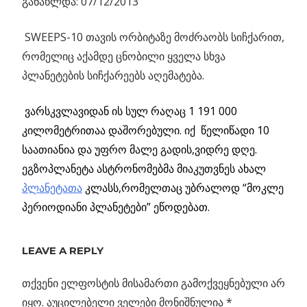
განახლდა: 07/12/2013
SWEEPS-10 თავის ორბიტაზე მოძრაობს სიჩქარით,
რომელიც აქამდე ცნობილი ყველა სხვა
პლანეტების სიჩქარეებს აღემატება.
ვარსკვლავიდან ის სულ რაღაც 1 191 000
კილომეტრითაა დაშორებული. იქ წელიწადი 10
საათიანია და უფრო მალე გადის,ვიდრე დღე.
ეგზოპლანეტა ასტრონომებმა მიაკუთვნეს ახალ
პლანეტათა
კლასს,რომელთაც უბრალოდ “მოკლე
პერიოდიანი პლანეტები” ეწოდებათ.
ᲔᲒᲖᲝᲞᲚᲐᲜᲔᲢᲐ
ᲔᲙᲖᲝᲞᲚᲐᲜᲔᲢᲐ
LEAVE A REPLY
ᲝᲠᲑᲘᲢᲐ
თქვენი ელფოსტის მისამართი გამოქვეყნებული არ
ᲞᲚᲐᲜᲔᲢᲐ
იყო.
აუცილებელი ველები მონიშნულია
*
ᲡᲬᲠᲐᲤᲘ