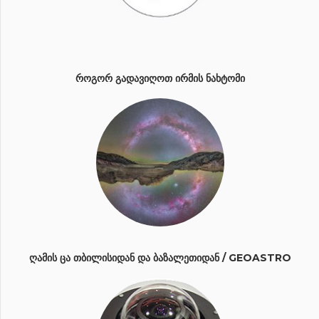
ᲠᲝᲒᲝᲠ ᲒᲐᲓᲐᲕᲘᲦᲝᲗ ᲘᲠᲛᲘᲡ ᲜᲐᲮᲢᲝᲛᲘ
ᲦᲐᲛᲘᲡ ᲪᲐ ᲗᲑᲘᲚᲘᲡᲘᲓᲐᲜ ᲓᲐ ᲑᲐᲖᲐᲚᲔᲗᲘᲓᲐᲜ / GEOASTRO