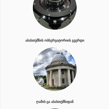
ᲐᲑᲐᲡᲗᲣᲛᲜᲘᲡ ᲝᲑᲡᲔᲠᲕᲐᲢᲝᲠᲘᲘᲡ ᲒᲕᲔᲠᲓᲘ
ᲦᲐᲛᲘᲡ ᲪᲐ ᲐᲑᲐᲡᲗᲣᲛᲜᲘᲓᲐᲜ