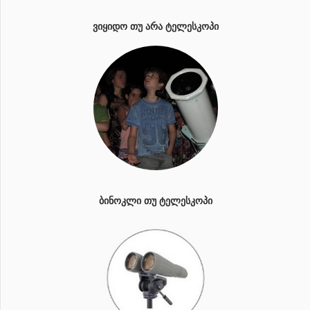
ᲕᲘᲧᲘᲓᲝ ᲗᲣ ᲐᲠᲐ ᲢᲔᲚᲔᲡᲙᲝᲞᲘ
ᲑᲘᲜᲝᲙᲚᲘ ᲗᲣ ᲢᲔᲚᲔᲡᲙᲝᲞᲘ