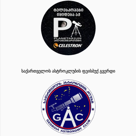
ᲡᲐᲥᲐᲠᲗᲕᲔᲚᲝᲡ ᲐᲡᲢᲠᲝᲙᲚᲣᲑᲘᲡ ᲤᲔᲘᲡᲑᲣᲥ ᲒᲕᲔᲠᲓᲘ