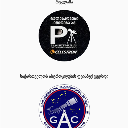
ᲠᲔᲙᲚᲐᲛᲐ
ᲡᲐᲥᲐᲠᲗᲕᲔᲚᲝᲡ ᲐᲡᲢᲠᲝᲙᲚᲣᲑᲘᲡ ᲤᲔᲘᲡᲑᲣᲥ ᲒᲕᲔᲠᲓᲘ