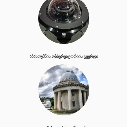
ᲐᲑᲐᲡᲗᲣᲛᲜᲘᲡ ᲝᲑᲡᲔᲠᲕᲐᲢᲝᲠᲘᲘᲡ ᲒᲕᲔᲠᲓᲘ