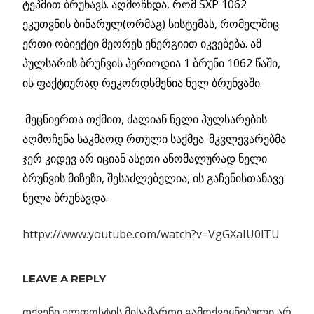
ტეპმით ბრუნავს. აღმოჩნდა, რომ SXP 1062
ეკუთვნის ბინარულ(ორმაგ) სისტემას, რომელშიც
ერთი ობიექტი მეორეს ენერგიით იკვებება. ამ
პულსარის ბრუნვის პერიოდია 1 ბრუნი 1062 წაში,
ის ფაქტიურად რეკორდსმენია ნელ ბრუნვაში.
მეცნიერთა თქმით, ძალიან ნელი პულსარების
აღმოჩენა საკმაოდ რთული საქმეა. მკვლევარებმა
ჯერ კიდევ არ იციან ასეთი ანომალურად ნელი
ბრუნვის მიზეზი, შესაძლებელია, ის გაჩენისთანავე
ნელა ბრუნავდა.
httpv://www.youtube.com/watch?v=VgGXaIU0lTU
ᲣᲪᲜᲐᲣᲠᲘ
ᲞᲣᲚᲡᲐᲠᲘ
LEAVE A REPLY
თქვენი ელფოსტის მისამართი გამოქვეყნებული არ