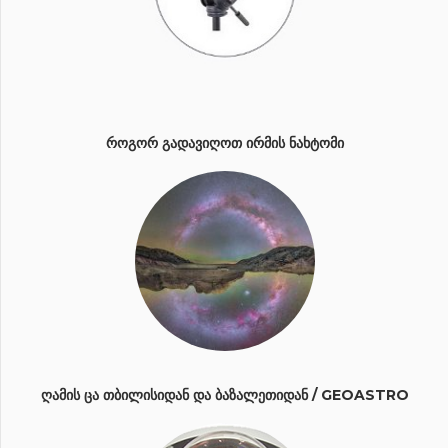
ᲠᲝᲒᲝᲠ ᲒᲐᲓᲐᲕᲘᲦᲝᲗ ᲘᲠᲛᲘᲡ ᲜᲐᲮᲢᲝᲛᲘ
ᲦᲐᲛᲘᲡ ᲪᲐ ᲗᲑᲘᲚᲘᲡᲘᲓᲐᲜ ᲓᲐ ᲑᲐᲖᲐᲚᲔᲗᲘᲓᲐᲜ / GEOASTRO