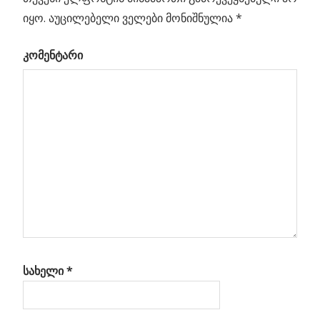
Previous
პოსტის
იყო.
აუცილებელი ველები მონიშნულია
*
შროდინგერის
Post:
კატა
ნავიგაცია
კომენტარი
ნეტა
ავის
ყო
სახელი
*