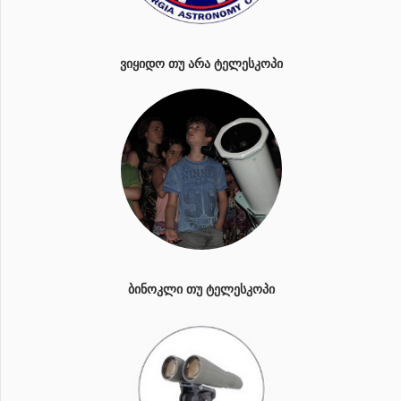
ᲕᲘᲧᲘᲓᲝ ᲗᲣ ᲐᲠᲐ ᲢᲔᲚᲔᲡᲙᲝᲞᲘ
ᲑᲘᲜᲝᲙᲚᲘ ᲗᲣ ᲢᲔᲚᲔᲡᲙᲝᲞᲘ