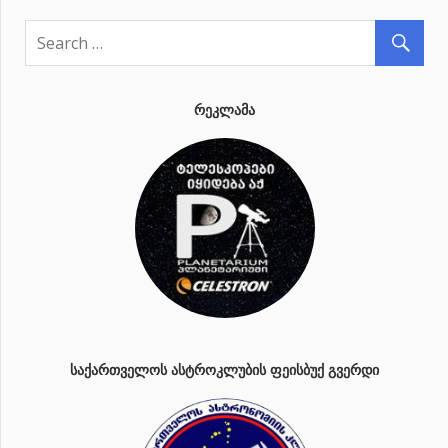
ᲠᲔᲙᲚᲐᲛᲐ
ᲡᲐᲥᲐᲠᲗᲕᲔᲚᲝᲡ ᲐᲡᲢᲠᲝᲙᲚᲣᲑᲘᲡ ᲤᲔᲘᲡᲑᲣᲥ ᲒᲕᲔᲠᲓᲘ