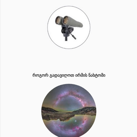
ᲠᲝᲒᲝᲠ ᲒᲐᲓᲐᲕᲘᲦᲝᲗ ᲘᲠᲛᲘᲡ ᲜᲐᲮᲢᲝᲛᲘ