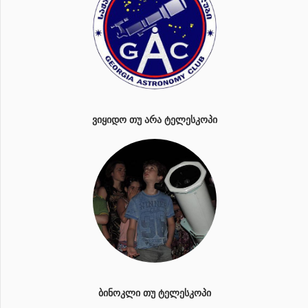
ᲕᲘᲧᲘᲓᲝ ᲗᲣ ᲐᲠᲐ ᲢᲔᲚᲔᲡᲙᲝᲞᲘ
ᲑᲘᲜᲝᲙᲚᲘ ᲗᲣ ᲢᲔᲚᲔᲡᲙᲝᲞᲘ