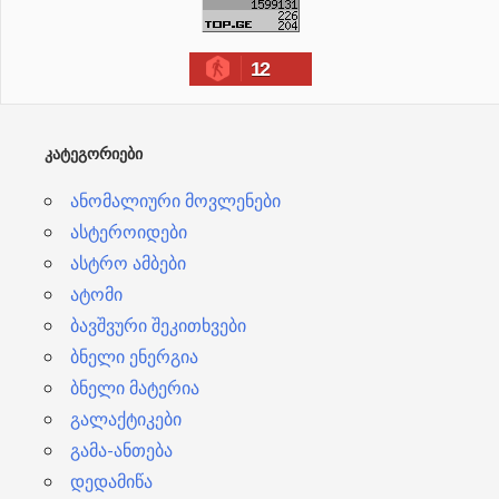
ქ
ი
12
ვ
ე
ბ
ᲙᲐᲢᲔᲒᲝᲠᲘᲔᲑᲘ
ი
ანომალიური მოვლენები
ასტეროიდები
ასტრო ამბები
ატომი
ბავშვური შეკითხვები
ბნელი ენერგია
ბნელი მატერია
გალაქტიკები
გამა-ანთება
დედამიწა