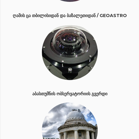
ᲦᲐᲛᲘᲡ ᲪᲐ ᲗᲑᲘᲚᲘᲡᲘᲓᲐᲜ ᲓᲐ ᲑᲐᲖᲐᲚᲔᲗᲘᲓᲐᲜ / GEOASTRO
ᲐᲑᲐᲡᲗᲣᲛᲜᲘᲡ ᲝᲑᲡᲔᲠᲕᲐᲢᲝᲠᲘᲘᲡ ᲒᲕᲔᲠᲓᲘ