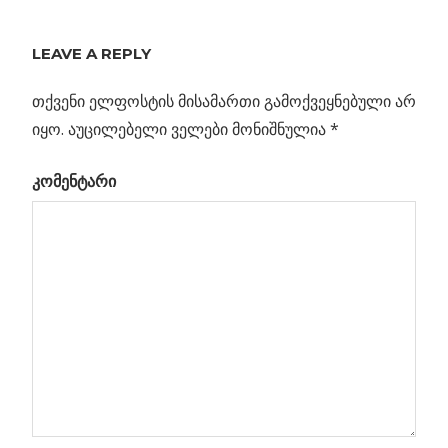
“ᲪᲜᲝᲑᲘᲡᲛᲝᲧᲕᲐᲠᲔᲛ“
ᲒᲠᲣᲜᲢᲘᲡ ᲐᲜᲐᲚᲘᲖᲘ
LEAVE A REPLY
ᲓᲐᲐᲡᲠᲣᲚᲐ
თქვენი ელფოსტის მისამართი გამოქვეყნებული არ
Previous
კიდევ ერთი
იყო.
აუცილებელი ველები მონიშნულია
*
პოსტის
საშიში
Post:
კომენტარი
ასტეროიდი –
ნავიგაცია
დედამიწიდან
მინიმალურ
მანძილზე
ბული