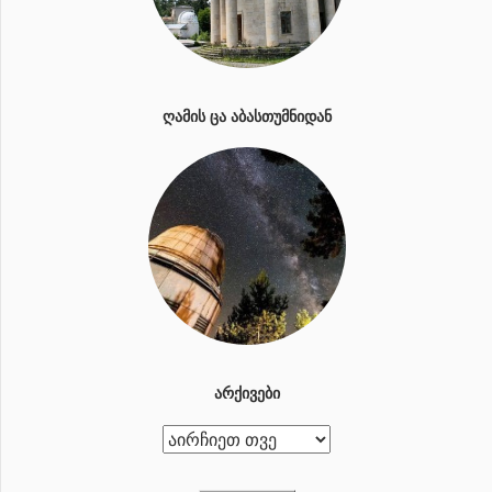
ᲦᲐᲛᲘᲡ ᲪᲐ ᲐᲑᲐᲡᲗᲣᲛᲜᲘᲓᲐᲜ
ᲐᲠᲥᲘᲕᲔᲑᲘ
ა
რ