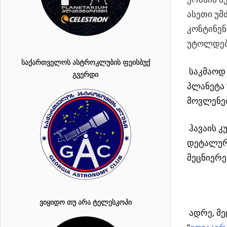
ასეთი უ
კონტინენ
უტოლდებ
ᲡᲐᲥᲐᲠᲗᲕᲔᲚᲝᲡ ᲐᲡᲢᲠᲝᲙᲚᲣᲑᲘᲡ ᲤᲔᲘᲡᲑᲣᲥ
საკმაოდ 
ᲒᲕᲔᲠᲓᲘ
პლანეტა
მოვლენე
ჰავაის 
დეტალური
მეცნიერე
ᲕᲘᲧᲘᲓᲝ ᲗᲣ ᲐᲠᲐ ᲢᲔᲚᲔᲡᲙᲝᲞᲘ
ადრე, მე