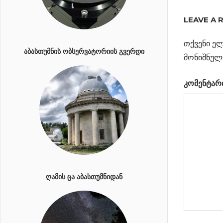
ᲐᲜᲝᲛᲐᲚᲣᲠ
ᲐᲛᲘᲜᲓᲘ
LEAVE A 
ᲣᲠᲐᲜᲖᲔ
თქვენი ელ
ᲐᲑᲐᲡᲗᲣᲛᲜᲘᲡ ᲝᲑᲡᲔᲠᲕᲐᲢᲝᲠᲘᲘᲡ ᲒᲕᲔᲠᲓᲘ
Previous
ყველაზე
მონიშნულ
პოსტი
კომპაქტუ
Post:
კომენტარ
სისტემა დ
ნავიგა
უახლოესი
ვარსკვლა
პლანეტა
Next
შერწყმის
Post:
პროცესში
მყოფი
ᲦᲐᲛᲘᲡ ᲪᲐ ᲐᲑᲐᲡᲗᲣᲛᲜᲘᲓᲐᲜ
გალაქტიკები