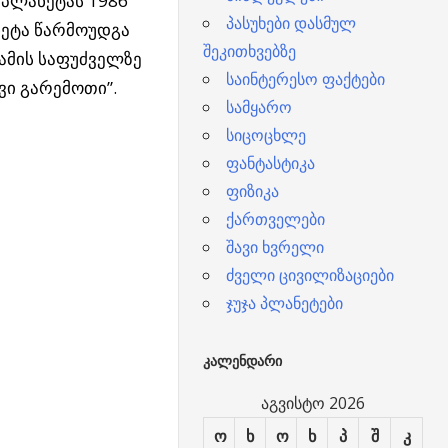
 პლანეტას 1986
პასუხები დასმულ
ნეტა წარმოუდგა
შეკითხვებზე
ამის საფუძველზე
საინტერესო ფაქტები
ვი გარემოთი”.
სამყარო
სიცოცხლე
ფანტასტიკა
ფიზიკა
ქართველები
შავი ხვრელი
ძველი ცივილიზაციები
ჯუჯა პლანეტები
ᲙᲐᲚᲔᲜᲓᲐᲠᲘ
აგვისტო 2026
ო
ხ
ო
ხ
პ
შ
კ