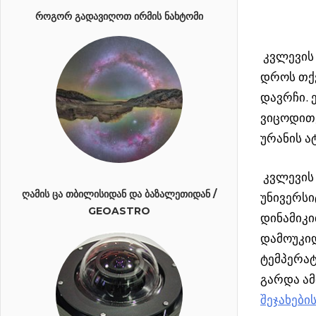
ᲠᲝᲒᲝᲠ ᲒᲐᲓᲐᲕᲘᲦᲝᲗ ᲘᲠᲛᲘᲡ ᲜᲐᲮᲢᲝᲛᲘ
კვლევის 
დროს თქვ
დავრჩი. 
ვიცოდით,
ურანის ა
კვლევის 
ᲦᲐᲛᲘᲡ ᲪᲐ ᲗᲑᲘᲚᲘᲡᲘᲓᲐᲜ ᲓᲐ ᲑᲐᲖᲐᲚᲔᲗᲘᲓᲐᲜ /
უნივერსი
GEOASTRO
დინამიკი
დამოუკი
ტემპერატ
გარდა ამ
შეჯახები