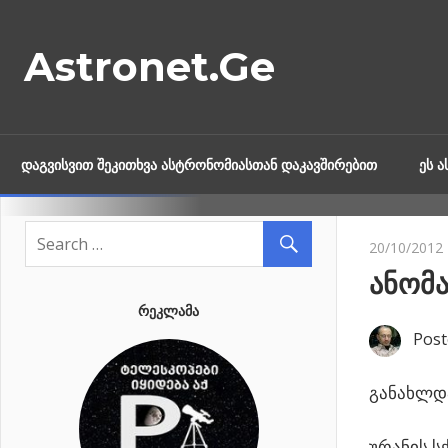
Skip
to
Astronet.Ge
content
ᲓᲐᲒᲕᲘᲡᲕᲘᲗ ᲨᲔᲙᲘᲗᲮᲕᲐ ᲐᲡᲢᲠᲝᲜᲝᲛᲘᲐᲡᲗᲐᲜ ᲓᲐᲙᲐᲕᲨᲘᲠᲔᲑᲘᲗ
ᲔᲡ 
20/10/2012
ანომ
ᲠᲔᲙᲚᲐᲛᲐ
Post
განახლდა
ურანის ს