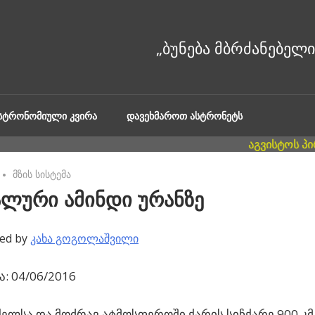
ᲐᲡᲢᲠᲝᲜᲝᲛᲘᲣᲚᲘ ᲙᲕᲘᲠᲐ
ᲓᲐᲕᲔᲮᲛᲐᲠᲝᲗ ᲐᲡᲢᲠᲝᲜᲔᲢᲡ
No comments
მზის სისტემა
ალური ამინდი ურანზე
ed by
კახა გოგოლაშვილი
: 04/06/2016
ქელსა და მოძრავ ატმოსფეროში ქარის სიჩქარე 900 კმ/