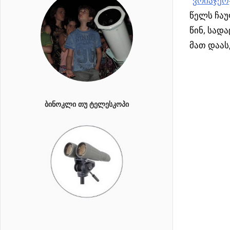
”
ვოიაჯერ
წელს ჩაუ
წინ, სად
მათ დაას
ᲑᲘᲜᲝᲙᲚᲘ ᲗᲣ ᲢᲔᲚᲔᲡᲙᲝᲞᲘ