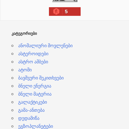
ი
5
ვ
ე
ბ
ᲙᲐᲢᲔᲒᲝᲠᲘᲔᲑᲘ
ი
ანომალიური მოვლენები
ასტეროიდები
ასტრო ამბები
ატომი
ბავშვური შეკითხვები
ბნელი ენერგია
ბნელი მატერია
გალაქტიკები
გამა-ანთება
დედამიწა
ეგზოპლანეტები