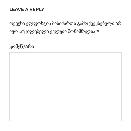
ᲔᲙᲖᲝᲞᲚᲐᲜᲔᲢᲐ
LEAVE A REPLY
თქვენი ელფოსტის მისამართი გამოქვეყნებული არ
Previous
დედამიწელებს
პოსტის
იყო.
აუცილებელი ველები მონიშნულია
*
უცხოპლანეტელების
Post:
მოსაძებნად ფული
ნავიგაცია
კომენტარი
არ ჰყოფნით
ის
ერით