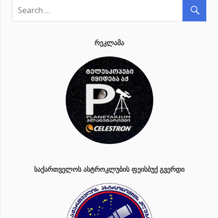
ᲠᲔᲙᲚᲐᲛᲐ
ᲡᲐᲥᲐᲠᲗᲕᲔᲚᲝᲡ ᲐᲡᲢᲠᲝᲙᲚᲣᲑᲘᲡ ᲤᲔᲘᲡᲑᲣᲥ ᲒᲕᲔᲠᲓᲘ