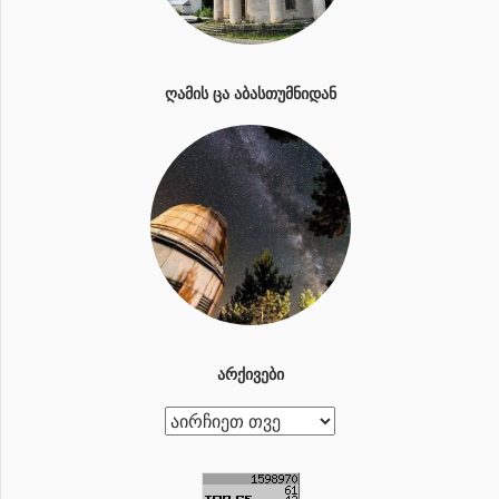
ᲦᲐᲛᲘᲡ ᲪᲐ ᲐᲑᲐᲡᲗᲣᲛᲜᲘᲓᲐᲜ
ᲐᲠᲥᲘᲕᲔᲑᲘ
ა
რ
ქ