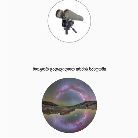
ᲠᲝᲒᲝᲠ ᲒᲐᲓᲐᲕᲘᲦᲝᲗ ᲘᲠᲛᲘᲡ ᲜᲐᲮᲢᲝᲛᲘ