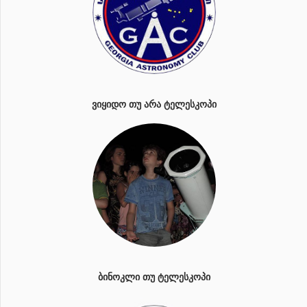
ᲕᲘᲧᲘᲓᲝ ᲗᲣ ᲐᲠᲐ ᲢᲔᲚᲔᲡᲙᲝᲞᲘ
ᲑᲘᲜᲝᲙᲚᲘ ᲗᲣ ᲢᲔᲚᲔᲡᲙᲝᲞᲘ