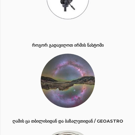
ᲠᲝᲒᲝᲠ ᲒᲐᲓᲐᲕᲘᲦᲝᲗ ᲘᲠᲛᲘᲡ ᲜᲐᲮᲢᲝᲛᲘ
ᲦᲐᲛᲘᲡ ᲪᲐ ᲗᲑᲘᲚᲘᲡᲘᲓᲐᲜ ᲓᲐ ᲑᲐᲖᲐᲚᲔᲗᲘᲓᲐᲜ / GEOASTRO