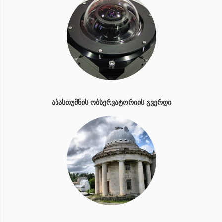
ᲐᲑᲐᲡᲗᲣᲛᲜᲘᲡ ᲝᲑᲡᲔᲠᲕᲐᲢᲝᲠᲘᲘᲡ ᲒᲕᲔᲠᲓᲘ