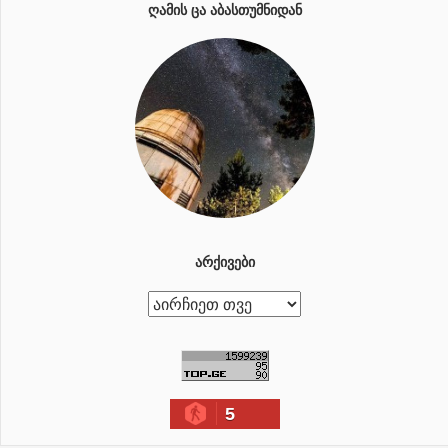
ᲦᲐᲛᲘᲡ ᲪᲐ ᲐᲑᲐᲡᲗᲣᲛᲜᲘᲓᲐᲜ
ᲐᲠᲥᲘᲕᲔᲑᲘ
ა
რ
ქ
ი
5
ვ
ე