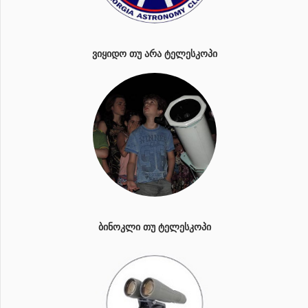
ᲕᲘᲧᲘᲓᲝ ᲗᲣ ᲐᲠᲐ ᲢᲔᲚᲔᲡᲙᲝᲞᲘ
ᲑᲘᲜᲝᲙᲚᲘ ᲗᲣ ᲢᲔᲚᲔᲡᲙᲝᲞᲘ