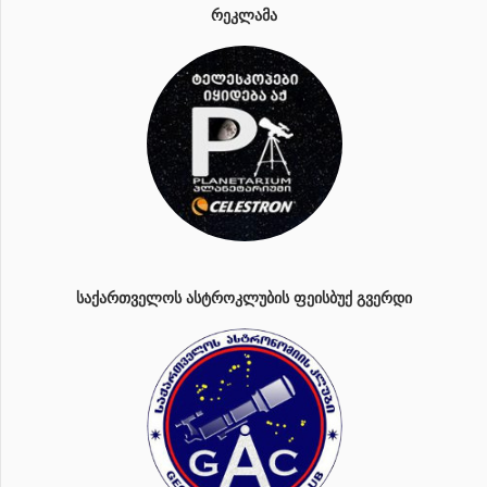
ᲠᲔᲙᲚᲐᲛᲐ
ᲡᲐᲥᲐᲠᲗᲕᲔᲚᲝᲡ ᲐᲡᲢᲠᲝᲙᲚᲣᲑᲘᲡ ᲤᲔᲘᲡᲑᲣᲥ ᲒᲕᲔᲠᲓᲘ