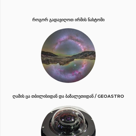
ᲠᲝᲒᲝᲠ ᲒᲐᲓᲐᲕᲘᲦᲝᲗ ᲘᲠᲛᲘᲡ ᲜᲐᲮᲢᲝᲛᲘ
ᲦᲐᲛᲘᲡ ᲪᲐ ᲗᲑᲘᲚᲘᲡᲘᲓᲐᲜ ᲓᲐ ᲑᲐᲖᲐᲚᲔᲗᲘᲓᲐᲜ / GEOASTRO