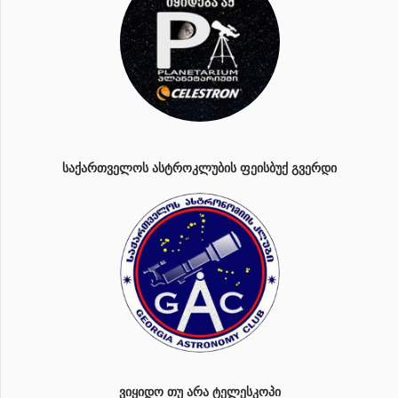
ᲡᲐᲥᲐᲠᲗᲕᲔᲚᲝᲡ ᲐᲡᲢᲠᲝᲙᲚᲣᲑᲘᲡ ᲤᲔᲘᲡᲑᲣᲥ ᲒᲕᲔᲠᲓᲘ
ᲕᲘᲧᲘᲓᲝ ᲗᲣ ᲐᲠᲐ ᲢᲔᲚᲔᲡᲙᲝᲞᲘ