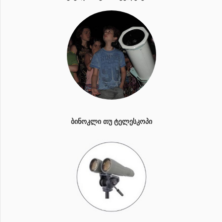
ᲑᲘᲜᲝᲙᲚᲘ ᲗᲣ ᲢᲔᲚᲔᲡᲙᲝᲞᲘ