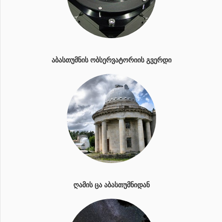
ᲐᲑᲐᲡᲗᲣᲛᲜᲘᲡ ᲝᲑᲡᲔᲠᲕᲐᲢᲝᲠᲘᲘᲡ ᲒᲕᲔᲠᲓᲘ
ᲦᲐᲛᲘᲡ ᲪᲐ ᲐᲑᲐᲡᲗᲣᲛᲜᲘᲓᲐᲜ