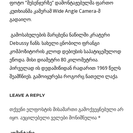
ფოტო ”მესენჯერზე” დამონტაჟებულმა ფართო
კუთხიანმა კამერამ Wide Angle Camera-მ
გადაიღო.
გამოსახულების მარცხენა ნაწილში კრატერი
Debussy ჩანს. სახელი ცნობილი ფრანგი
კომპოზიტორის კლოდ დებიუსის საპატიცემულოდ
ეწოდა. მისი დიამეტრი 80 კილომეტრია.
პირველად ის დედამიწიდან რადარით 1969 წელს
შეამჩნიეს. გამოიყურება როგორც ნათელი ლაქა.
ᲒᲐᲧᲘᲜᲣᲚᲘ
ᲡᲔᲓᲜᲐ ᲓᲐ
LEAVE A REPLY
ᲪᲮᲔᲚᲘ
ᲛᲔᲠᲙᲣᲠᲘ
თქვენი ელფოსტის მისამართი გამოქვეყნებული არ
იყო.
აუცილებელი ველები მონიშნულია
*
Previous
პოსტის
ობსერვატორია
Post:
კომენტარი