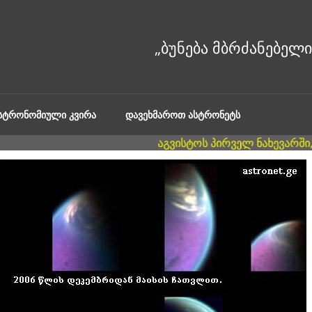
ᲐᲡᲢᲠᲝᲜᲝᲛᲘᲣᲚᲘ ᲙᲕᲘᲠᲐ
ᲓᲐᲕᲔᲮᲛᲐᲠᲝᲗ ᲐᲡᲢᲠᲝᲜᲔᲢᲡ