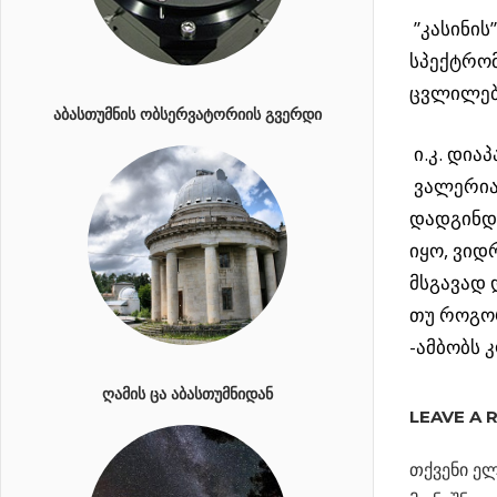
”კასინის
სპექტრომ
ცვლილებ
ᲐᲑᲐᲡᲗᲣᲛᲜᲘᲡ ᲝᲑᲡᲔᲠᲕᲐᲢᲝᲠᲘᲘᲡ ᲒᲕᲔᲠᲓᲘ
ი.კ. დია
ვალერია
დადგინდ
იყო, ვიდ
მსგავად 
თუ როგო
-ამბობს 
ᲢᲘᲢᲐᲜᲘᲡ
ᲦᲐᲛᲘᲡ ᲪᲐ ᲐᲑᲐᲡᲗᲣᲛᲜᲘᲓᲐᲜ
ᲐᲢᲛᲝᲡᲤᲔᲠ
LEAVE A 
ᲛᲔᲠᲧᲔᲕᲘ
ᲮᲐᲡᲘᲐᲗᲘ
თქვენი ელ