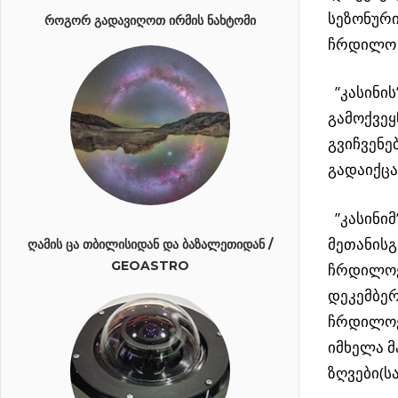
სეზონური
ᲠᲝᲒᲝᲠ ᲒᲐᲓᲐᲕᲘᲦᲝᲗ ᲘᲠᲛᲘᲡ ᲜᲐᲮᲢᲝᲛᲘ
ჩრდილო 
”კასინის
გამოქვე
გვიჩვენე
გადაიქცა
”კასინი
მეთანისგ
ᲦᲐᲛᲘᲡ ᲪᲐ ᲗᲑᲘᲚᲘᲡᲘᲓᲐᲜ ᲓᲐ ᲑᲐᲖᲐᲚᲔᲗᲘᲓᲐᲜ /
GEOASTRO
ჩრდილოე
დეკემბე
ჩრდილოეთ
იმხელა მ
ზღვები(ს