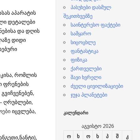
პასუხები დასმულ
სას აპარატის
შეკითხვებზე
ალი დეტალები
საინტერესო ფაქტები
ნებისა და დღის
სამყარო
ლაზე დიდი
სიცოცხლე
სებური
ფანტასტიკა
ფიზიკა
ქართველები
იკისა, რომლის
შავი ხვრელი
ი ფრენების
ძველი ცივილიზაციები
გვიჩვენებენ,
ჯუჯა პლანეტები
 – ღრუბლები,
ოები
იცვლება,
ᲙᲐᲚᲔᲜᲓᲐᲠᲘ
აგვისტო 2026
ო
ხ
ო
ხ
პ
შ
კ
ნგეთი,ნანტი),