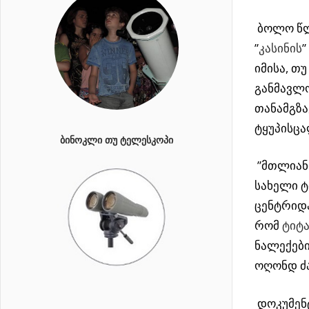
ბოლო წლ
”
კასინის
”
იმისა, თ
განმავლო
თანამგზა
ტყუპისცა
ᲑᲘᲜᲝᲙᲚᲘ ᲗᲣ ᲢᲔᲚᲔᲡᲙᲝᲞᲘ
”მთლიან
სახელი ტ
ცენტრიდა
რომ
ტიტა
ნალექები
ოღონდ ძა
დოკუმენ