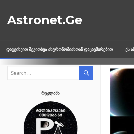
Skip
to
Astronet.Ge
content
ᲓᲐᲒᲕᲘᲡᲕᲘᲗ ᲨᲔᲙᲘᲗᲮᲕᲐ ᲐᲡᲢᲠᲝᲜᲝᲛᲘᲐᲡᲗᲐᲜ ᲓᲐᲙᲐᲕᲨᲘᲠᲔᲑᲘᲗ
ᲔᲡ 
ᲠᲔᲙᲚᲐᲛᲐ