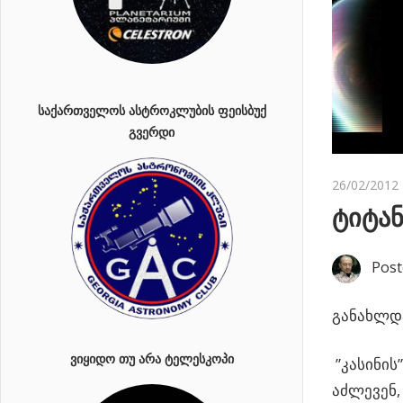
ᲡᲐᲥᲐᲠᲗᲕᲔᲚᲝᲡ ᲐᲡᲢᲠᲝᲙᲚᲣᲑᲘᲡ ᲤᲔᲘᲡᲑᲣᲥ
ᲒᲕᲔᲠᲓᲘ
26/02/2012
ტიტან
Post
განახლდა
ᲕᲘᲧᲘᲓᲝ ᲗᲣ ᲐᲠᲐ ᲢᲔᲚᲔᲡᲙᲝᲞᲘ
”კასინის
აძლევენ,