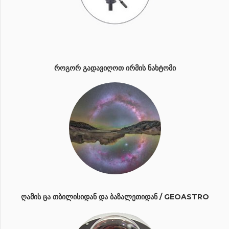
ᲠᲝᲒᲝᲠ ᲒᲐᲓᲐᲕᲘᲦᲝᲗ ᲘᲠᲛᲘᲡ ᲜᲐᲮᲢᲝᲛᲘ
ᲦᲐᲛᲘᲡ ᲪᲐ ᲗᲑᲘᲚᲘᲡᲘᲓᲐᲜ ᲓᲐ ᲑᲐᲖᲐᲚᲔᲗᲘᲓᲐᲜ / GEOASTRO