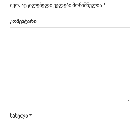
იყო.
აუცილებელი ველები მონიშნულია
*
Previous
ახალი
კომენტარი
პოსტის
მეთოდი
Post:
ბნელი
ნავიგაცია
მატერიის
მოსაძებნად
ნეტა
ნა
სახელი
*