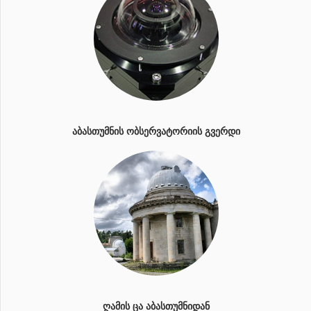
ᲐᲑᲐᲡᲗᲣᲛᲜᲘᲡ ᲝᲑᲡᲔᲠᲕᲐᲢᲝᲠᲘᲘᲡ ᲒᲕᲔᲠᲓᲘ
ᲦᲐᲛᲘᲡ ᲪᲐ ᲐᲑᲐᲡᲗᲣᲛᲜᲘᲓᲐᲜ