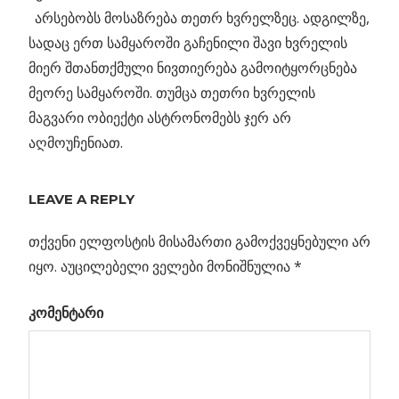
_
არსებობს მოსაზრება თეთრ ხვრელზეც. ადგილზე,
სადაც ერთ სამყაროში გაჩენილი შავი ხვრელის
მიერ შთანთქმული ნივთიერება გამოიტყორცნება
მეორე სამყაროში. თუმცა თეთრი ხვრელის
მაგვარი ობიექტი ასტრონომებს ჯერ არ
აღმოუჩენიათ.
ᲨᲐᲕᲘ
ᲮᲕᲠᲔᲚᲘ
LEAVE A REPLY
თქვენი ელფოსტის მისამართი გამოქვეყნებული არ
Previous
პოსტის
იყო.
აუცილებელი ველები მონიშნულია
*
მზე
Post:
როს
ნავიგაცია
კომენტარი
ანა