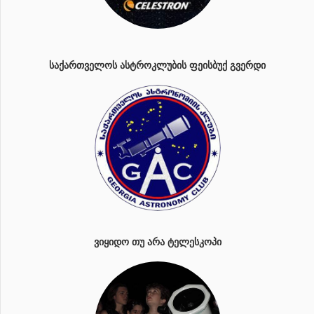
ᲡᲐᲥᲐᲠᲗᲕᲔᲚᲝᲡ ᲐᲡᲢᲠᲝᲙᲚᲣᲑᲘᲡ ᲤᲔᲘᲡᲑᲣᲥ ᲒᲕᲔᲠᲓᲘ
ᲕᲘᲧᲘᲓᲝ ᲗᲣ ᲐᲠᲐ ᲢᲔᲚᲔᲡᲙᲝᲞᲘ