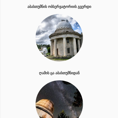
ᲐᲑᲐᲡᲗᲣᲛᲜᲘᲡ ᲝᲑᲡᲔᲠᲕᲐᲢᲝᲠᲘᲘᲡ ᲒᲕᲔᲠᲓᲘ
ᲦᲐᲛᲘᲡ ᲪᲐ ᲐᲑᲐᲡᲗᲣᲛᲜᲘᲓᲐᲜ