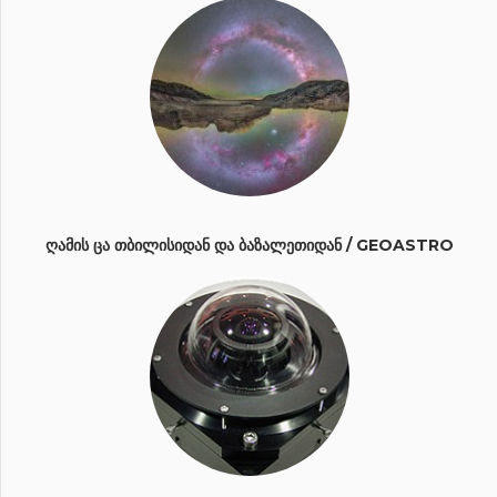
ᲦᲐᲛᲘᲡ ᲪᲐ ᲗᲑᲘᲚᲘᲡᲘᲓᲐᲜ ᲓᲐ ᲑᲐᲖᲐᲚᲔᲗᲘᲓᲐᲜ / GEOASTRO