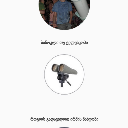
ᲑᲘᲜᲝᲙᲚᲘ ᲗᲣ ᲢᲔᲚᲔᲡᲙᲝᲞᲘ
ᲠᲝᲒᲝᲠ ᲒᲐᲓᲐᲕᲘᲦᲝᲗ ᲘᲠᲛᲘᲡ ᲜᲐᲮᲢᲝᲛᲘ