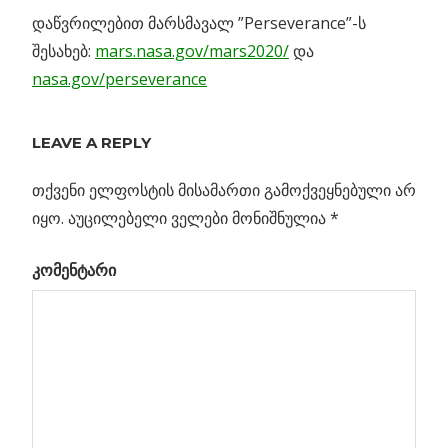
დაწვრილებით მარსმავალ ”Perseverance”-ს
შესახებ:
mars.nasa.gov/mars2020/
და
nasa.gov/perseverance
Previous
“მოვლენათა
LEAVE A REPLY
პოსტის
ჰორიზონტის
Post:
ტელეკსოპი”:
თქვენი ელფოსტის მისამართი გამოქვეყნებული არ
ნავიგაცია
კენტავრი A-ს
იყო.
აუცილებელი ველები მონიშნულია
*
გიგანტური
კომენტარი
ჭავლები
ის 4
რ არ
ულა