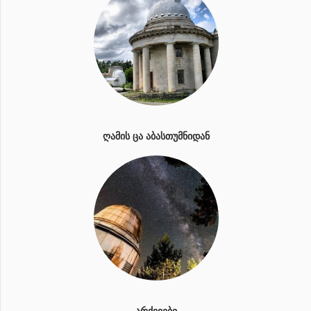
ᲦᲐᲛᲘᲡ ᲪᲐ ᲐᲑᲐᲡᲗᲣᲛᲜᲘᲓᲐᲜ
ᲐᲠᲥᲘᲕᲔᲑᲘ