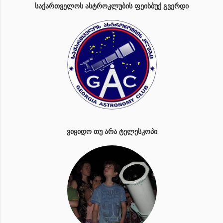
ᲡᲐᲥᲐᲠᲗᲕᲔᲚᲝᲡ ᲐᲡᲢᲠᲝᲙᲚᲣᲑᲘᲡ ᲤᲔᲘᲡᲑᲣᲥ ᲒᲕᲔᲠᲓᲘ
ᲕᲘᲧᲘᲓᲝ ᲗᲣ ᲐᲠᲐ ᲢᲔᲚᲔᲡᲙᲝᲞᲘ