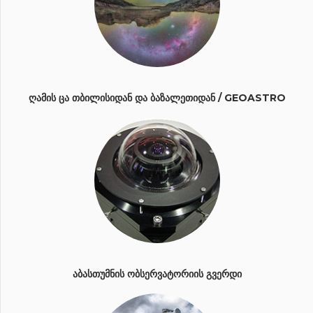
ᲦᲐᲛᲘᲡ ᲪᲐ ᲗᲑᲘᲚᲘᲡᲘᲓᲐᲜ ᲓᲐ ᲑᲐᲖᲐᲚᲔᲗᲘᲓᲐᲜ / GEOASTRO
ᲐᲑᲐᲡᲗᲣᲛᲜᲘᲡ ᲝᲑᲡᲔᲠᲕᲐᲢᲝᲠᲘᲘᲡ ᲒᲕᲔᲠᲓᲘ