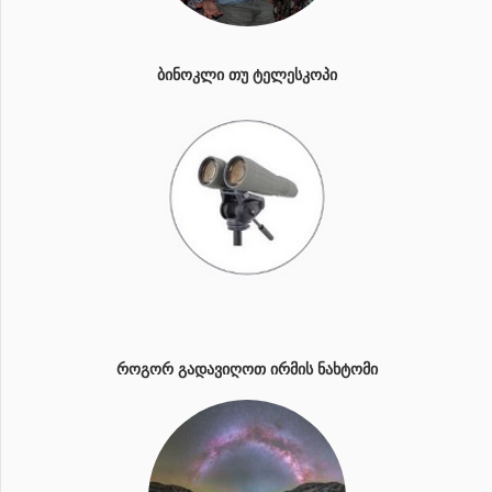
ᲑᲘᲜᲝᲙᲚᲘ ᲗᲣ ᲢᲔᲚᲔᲡᲙᲝᲞᲘ
ᲠᲝᲒᲝᲠ ᲒᲐᲓᲐᲕᲘᲦᲝᲗ ᲘᲠᲛᲘᲡ ᲜᲐᲮᲢᲝᲛᲘ