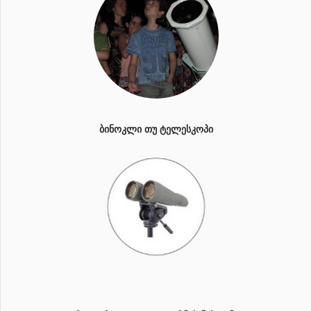
ᲑᲘᲜᲝᲙᲚᲘ ᲗᲣ ᲢᲔᲚᲔᲡᲙᲝᲞᲘ