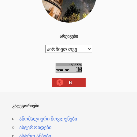
ᲐᲠᲥᲘᲕᲔᲑᲘ
ა
რ
ქ
ი
6
ვ
ე
ბ
ᲙᲐᲢᲔᲒᲝᲠᲘᲔᲑᲘ
ი
ანომალიური მოვლენები
ასტეროიდები
ასტრო ამბები