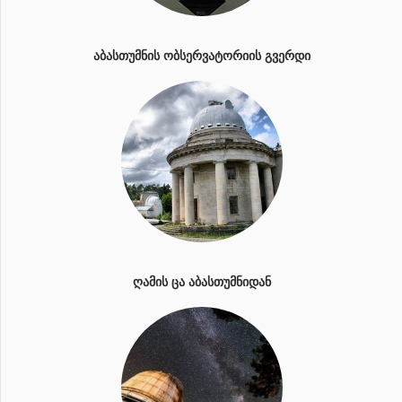
ᲐᲑᲐᲡᲗᲣᲛᲜᲘᲡ ᲝᲑᲡᲔᲠᲕᲐᲢᲝᲠᲘᲘᲡ ᲒᲕᲔᲠᲓᲘ
ᲦᲐᲛᲘᲡ ᲪᲐ ᲐᲑᲐᲡᲗᲣᲛᲜᲘᲓᲐᲜ