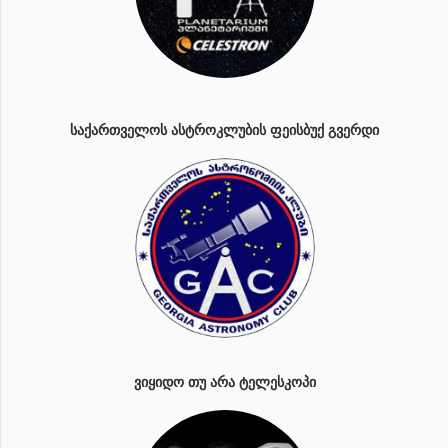
ᲡᲐᲥᲐᲠᲗᲕᲔᲚᲝᲡ ᲐᲡᲢᲠᲝᲙᲚᲣᲑᲘᲡ ᲤᲔᲘᲡᲑᲣᲥ ᲒᲕᲔᲠᲓᲘ
ᲕᲘᲧᲘᲓᲝ ᲗᲣ ᲐᲠᲐ ᲢᲔᲚᲔᲡᲙᲝᲞᲘ