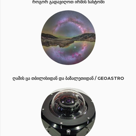
ᲠᲝᲒᲝᲠ ᲒᲐᲓᲐᲕᲘᲦᲝᲗ ᲘᲠᲛᲘᲡ ᲜᲐᲮᲢᲝᲛᲘ
ᲦᲐᲛᲘᲡ ᲪᲐ ᲗᲑᲘᲚᲘᲡᲘᲓᲐᲜ ᲓᲐ ᲑᲐᲖᲐᲚᲔᲗᲘᲓᲐᲜ / GEOASTRO