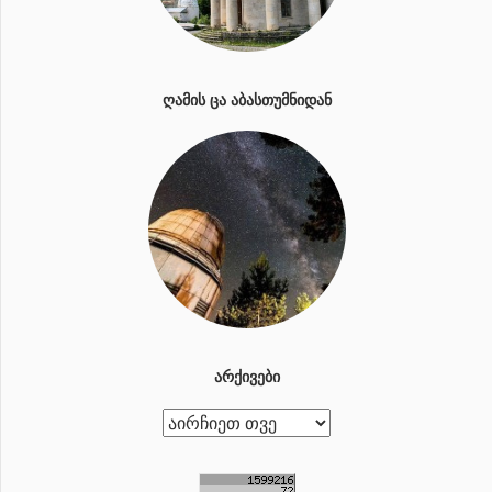
ᲦᲐᲛᲘᲡ ᲪᲐ ᲐᲑᲐᲡᲗᲣᲛᲜᲘᲓᲐᲜ
ᲐᲠᲥᲘᲕᲔᲑᲘ
ა
რ
ქ