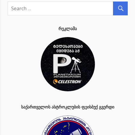
ᲠᲔᲙᲚᲐᲛᲐ
ᲡᲐᲥᲐᲠᲗᲕᲔᲚᲝᲡ ᲐᲡᲢᲠᲝᲙᲚᲣᲑᲘᲡ ᲤᲔᲘᲡᲑᲣᲥ ᲒᲕᲔᲠᲓᲘ