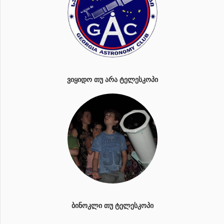
ᲕᲘᲧᲘᲓᲝ ᲗᲣ ᲐᲠᲐ ᲢᲔᲚᲔᲡᲙᲝᲞᲘ
ᲑᲘᲜᲝᲙᲚᲘ ᲗᲣ ᲢᲔᲚᲔᲡᲙᲝᲞᲘ