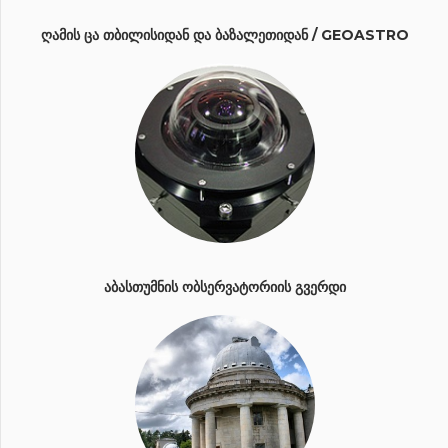
ᲦᲐᲛᲘᲡ ᲪᲐ ᲗᲑᲘᲚᲘᲡᲘᲓᲐᲜ ᲓᲐ ᲑᲐᲖᲐᲚᲔᲗᲘᲓᲐᲜ / GEOASTRO
ᲐᲑᲐᲡᲗᲣᲛᲜᲘᲡ ᲝᲑᲡᲔᲠᲕᲐᲢᲝᲠᲘᲘᲡ ᲒᲕᲔᲠᲓᲘ