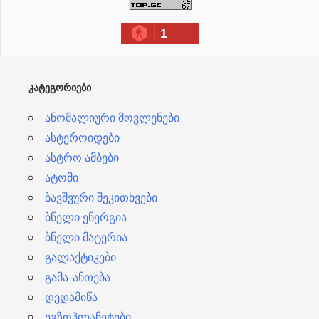
ი
1
ვ
ე
ბ
ᲙᲐᲢᲔᲒᲝᲠᲘᲔᲑᲘ
ი
ანომალიური მოვლენები
ასტეროიდები
ასტრო ამბები
ატომი
ბავშვური შეკითხვები
ბნელი ენერგია
ბნელი მატერია
გალაქტიკები
გამა-ანთება
დედამიწა
ეგზოპლანეტები