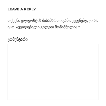
Previous
ბნელი
LEAVE A REPLY
პოსტის
მატერია
Post:
სამყაროს
თქვენი ელფოსტის მისამართი გამოქვეყნებული არ
ნავიგაცია
”ბავშვობის
იყო.
აუცილებელი ველები მონიშნულია
*
დროინდელ”
კომენტარი
ფოტოზე
ილია
რი
რი