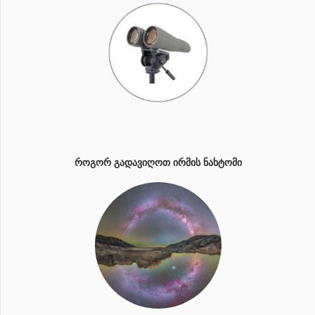
ᲠᲝᲒᲝᲠ ᲒᲐᲓᲐᲕᲘᲦᲝᲗ ᲘᲠᲛᲘᲡ ᲜᲐᲮᲢᲝᲛᲘ