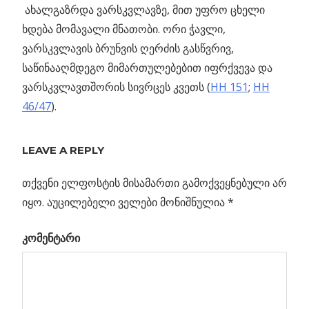
ახალგაზრდა ვარსკვლავზე, მით უფრო ცხელი
ხდება მომავალი მნათობი. ორი ჭავლი,
ვარსკვლავის ბრუნვის ღერძის გასწვრივ,
საწინააღმდეგო მიმართულებებით იფრქვევა და
ვარსკვლავთშორის სივრცეს კვეთს (
HH 151
;
HH
46/47
).
Previous
15 ყველაზე
LEAVE A REPLY
პოსტის
კაშკაშა
Post:
ვარსკვლავური
თქვენი ელფოსტის მისამართი გამოქვეყნებული არ
ნავიგაცია
გროვა
იყო.
აუცილებელი ველები მონიშნულია
*
კომენტარი
ნში