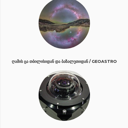
ᲦᲐᲛᲘᲡ ᲪᲐ ᲗᲑᲘᲚᲘᲡᲘᲓᲐᲜ ᲓᲐ ᲑᲐᲖᲐᲚᲔᲗᲘᲓᲐᲜ / GEOASTRO