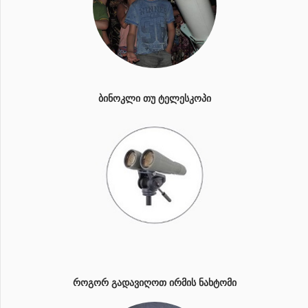
ᲑᲘᲜᲝᲙᲚᲘ ᲗᲣ ᲢᲔᲚᲔᲡᲙᲝᲞᲘ
ᲠᲝᲒᲝᲠ ᲒᲐᲓᲐᲕᲘᲦᲝᲗ ᲘᲠᲛᲘᲡ ᲜᲐᲮᲢᲝᲛᲘ