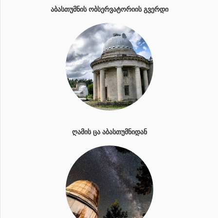
ᲐᲑᲐᲡᲗᲣᲛᲜᲘᲡ ᲝᲑᲡᲔᲠᲕᲐᲢᲝᲠᲘᲘᲡ ᲒᲕᲔᲠᲓᲘ
ᲦᲐᲛᲘᲡ ᲪᲐ ᲐᲑᲐᲡᲗᲣᲛᲜᲘᲓᲐᲜ