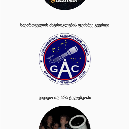
ᲡᲐᲥᲐᲠᲗᲕᲔᲚᲝᲡ ᲐᲡᲢᲠᲝᲙᲚᲣᲑᲘᲡ ᲤᲔᲘᲡᲑᲣᲥ ᲒᲕᲔᲠᲓᲘ
ᲕᲘᲧᲘᲓᲝ ᲗᲣ ᲐᲠᲐ ᲢᲔᲚᲔᲡᲙᲝᲞᲘ