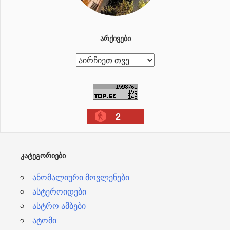
ᲐᲠᲥᲘᲕᲔᲑᲘ
ა
რ
ქ
ი
2
ვ
ე
ბ
ᲙᲐᲢᲔᲒᲝᲠᲘᲔᲑᲘ
ი
ანომალიური მოვლენები
ასტეროიდები
ასტრო ამბები
ატომი