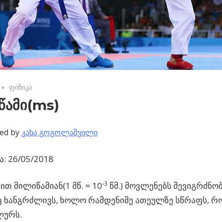
No comments
ფიზიკა
წამი(ms)
ed by
კახა გოგოლაშვილი
: 26/05/2018
-3
თ მილიწამიან(1 მწ. = 10
წმ.) მოვლენებს შევიგრძნო
 ხანგრძლივს, ხოლო რამდენიმე ათეულზე სწრაფს, 
ლურს.