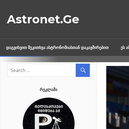
Skip
to
Astronet.Ge
content
ᲓᲐᲒᲕᲘᲡᲕᲘᲗ ᲨᲔᲙᲘᲗᲮᲕᲐ ᲐᲡᲢᲠᲝᲜᲝᲛᲘᲐᲡᲗᲐᲜ ᲓᲐᲙᲐᲕᲨᲘᲠᲔᲑᲘᲗ
ᲔᲡ 
ᲠᲔᲙᲚᲐᲛᲐ