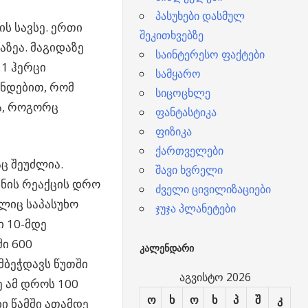
პასუხები დასმულ
ს სავსე. ერთი
შეკითხვებზე
აზეა. მაგიდაზე
საინტერესო ფაქტები
11 ჰერცი
სამყარო
უნდებით, რომ
სიცოცხლე
ა, როგორც
ფანტასტიკა
ფიზიკა
ქართველები
ც შეუძლია.
შავი ხვრელი
ანის რეაქცის დრო
ძველი ცივილიზაციები
ლიც საპასუხო
ჯუჯა პლანეტები
ი 10-მდე
ი 600
ᲙᲐᲚᲔᲜᲓᲐᲠᲘ
მბეჭდავს წუთში
აგვისტო 2026
 ამ დროს 100
ო
ხ
ო
ხ
პ
შ
კ
ი წამში ათამდე