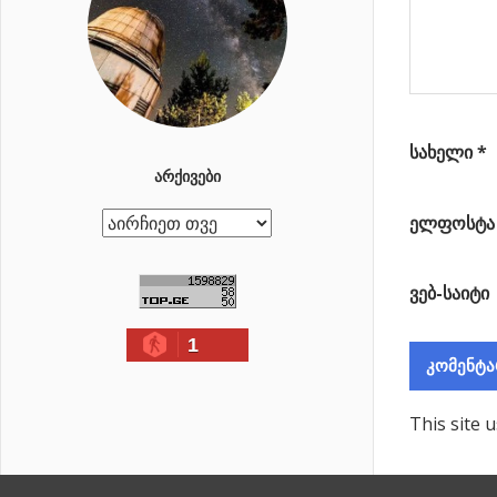
სახელი
*
ᲐᲠᲥᲘᲕᲔᲑᲘ
ელფოსტ
ა
რ
ქ
ვებ-საიტი
ი
1
ვ
ე
ბ
This site 
ი