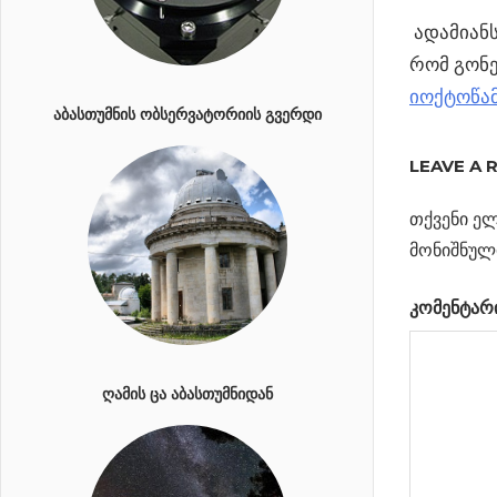
ადამიანს
რომ გონე
იოქტოწამ
ᲐᲑᲐᲡᲗᲣᲛᲜᲘᲡ ᲝᲑᲡᲔᲠᲕᲐᲢᲝᲠᲘᲘᲡ ᲒᲕᲔᲠᲓᲘ
Previous
LEAVE A 
პოსტი
კოსმოსში
Post:
რაკეტის
თქვენი ელ
ნავიგა
გარეშე
მონიშნულ
Next
რატომ
კომენტარ
Post:
იწვის ჰავაი
ცისფრად?
ᲦᲐᲛᲘᲡ ᲪᲐ ᲐᲑᲐᲡᲗᲣᲛᲜᲘᲓᲐᲜ