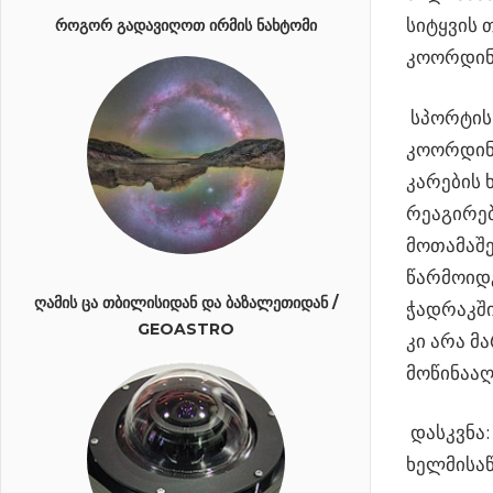
სიტყვის 
ᲠᲝᲒᲝᲠ ᲒᲐᲓᲐᲕᲘᲦᲝᲗ ᲘᲠᲛᲘᲡ ᲜᲐᲮᲢᲝᲛᲘ
კოორდინა
სპორტის 
კოორდინ
კარების 
რეაგირებ
მოთამაშე
წარმოიდგ
ᲦᲐᲛᲘᲡ ᲪᲐ ᲗᲑᲘᲚᲘᲡᲘᲓᲐᲜ ᲓᲐ ᲑᲐᲖᲐᲚᲔᲗᲘᲓᲐᲜ /
ჭადრაკში
GEOASTRO
კი არა მ
მოწინააღ
დასკვნა:
ხელმისაწ