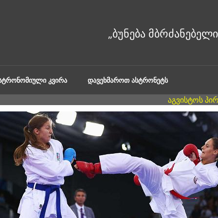
ᲐᲡᲢᲠᲝᲜᲝᲛᲘᲣᲚᲘ ᲙᲕᲘᲠᲐ
ᲓᲐᲕᲔᲮᲛᲐᲠᲝᲗ ᲐᲡᲢᲠᲝᲜᲔᲢᲡ