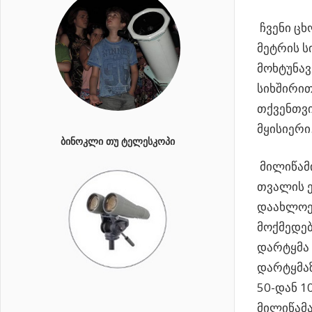
ჩვენი ცხ
მეტრის ს
მოხტუნავ
სიხშირით
თქვენთვი
მყისიერი
ᲑᲘᲜᲝᲙᲚᲘ ᲗᲣ ᲢᲔᲚᲔᲡᲙᲝᲞᲘ
მილიწამი
თვალის ე
დაახლოებ
მოქმედებ
დარტყმა 
დარტყმაზ
50-დან 1
მილიწამა