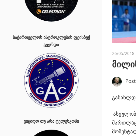
ᲡᲐᲥᲐᲠᲗᲕᲔᲚᲝᲡ ᲐᲡᲢᲠᲝᲙᲚᲣᲑᲘᲡ ᲤᲔᲘᲡᲑᲣᲥ
ᲒᲕᲔᲠᲓᲘ
26/05/2018
მილი
Post
განახლდა
ასეულობი
ᲕᲘᲧᲘᲓᲝ ᲗᲣ ᲐᲠᲐ ᲢᲔᲚᲔᲡᲙᲝᲞᲘ
მართლაც
მომენტა