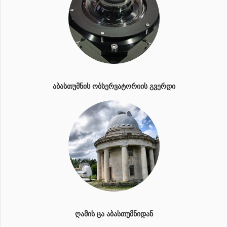
ᲐᲑᲐᲡᲗᲣᲛᲜᲘᲡ ᲝᲑᲡᲔᲠᲕᲐᲢᲝᲠᲘᲘᲡ ᲒᲕᲔᲠᲓᲘ
ᲦᲐᲛᲘᲡ ᲪᲐ ᲐᲑᲐᲡᲗᲣᲛᲜᲘᲓᲐᲜ