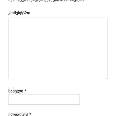
ების
კომენტარი
სო
ია
სახელი
*
ელფოსტა
*