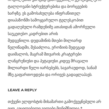
ტალღოვანი სტრუქტურებისა და ბორცვების
ხარჯზე. ეს გამოსახულება ინფრაწითელ
დიაპაზონში სამოყვარულო ტელესკოპით
გადაღებული რამდენიმე ათასიდან ამორჩეული
საუკეთესო კადრებით არის
შედგენილი. დედამიწის მთები მილიარდ
წელიწადში, შესაძლოა, ეროზიის შედეგად
დაიშალოს, მაგრამ მთვარის კრატერები
ლანგრენიუსი და პეტავიუსი კიდევ მრავალი
მილიარდი წელი იარსებებს, სავარაუდოდ, სანამ
მზე გაფართოვდება და ორივეს გადაყლაპავს.
Previous
LEAVE A REPLY
პოსტის
კოსმოსური
Post:
მონსტრები
თქვენი ელფოსტის მისამართი გამოქვეყნებული არ
ნავიგაცია
კის
იყო.
აუცილებელი ველები მონიშნულია
*