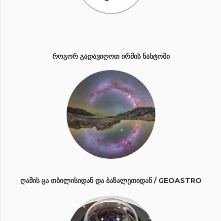
ᲠᲝᲒᲝᲠ ᲒᲐᲓᲐᲕᲘᲦᲝᲗ ᲘᲠᲛᲘᲡ ᲜᲐᲮᲢᲝᲛᲘ
ᲦᲐᲛᲘᲡ ᲪᲐ ᲗᲑᲘᲚᲘᲡᲘᲓᲐᲜ ᲓᲐ ᲑᲐᲖᲐᲚᲔᲗᲘᲓᲐᲜ / GEOASTRO