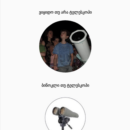
ᲕᲘᲧᲘᲓᲝ ᲗᲣ ᲐᲠᲐ ᲢᲔᲚᲔᲡᲙᲝᲞᲘ
ᲑᲘᲜᲝᲙᲚᲘ ᲗᲣ ᲢᲔᲚᲔᲡᲙᲝᲞᲘ