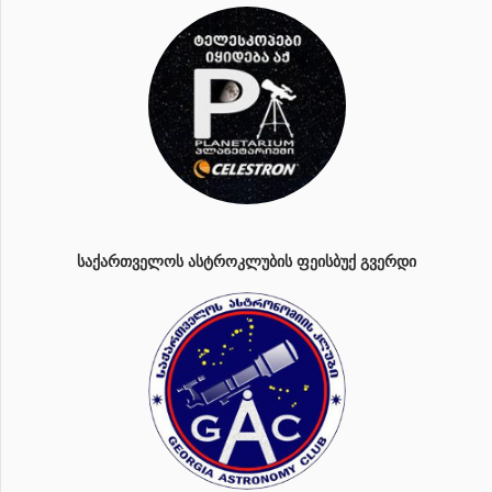
ᲡᲐᲥᲐᲠᲗᲕᲔᲚᲝᲡ ᲐᲡᲢᲠᲝᲙᲚᲣᲑᲘᲡ ᲤᲔᲘᲡᲑᲣᲥ ᲒᲕᲔᲠᲓᲘ