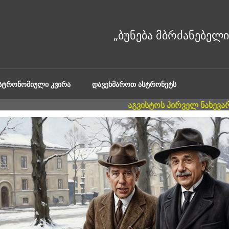
ᲐᲡᲢᲠᲝᲜᲝᲛᲘᲣᲚᲘ ᲙᲕᲘᲠᲐ
ᲓᲐᲕᲔᲮᲛᲐᲠᲝᲗ ᲐᲡᲢᲠᲝᲜᲔᲢᲡ