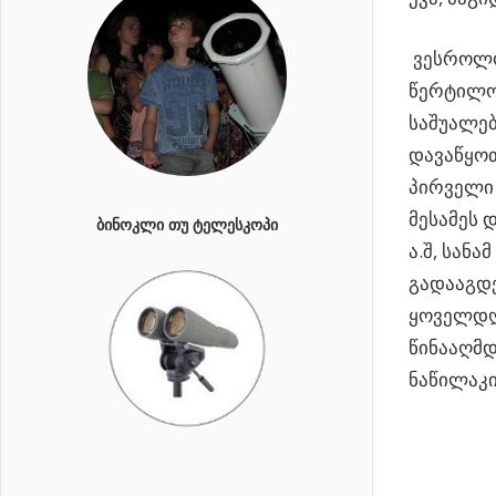
ვესროლოთ
წერტილო
საშუალებ
დავაწყოთ
პირველი 
მესამეს დ
ᲑᲘᲜᲝᲙᲚᲘ ᲗᲣ ᲢᲔᲚᲔᲡᲙᲝᲞᲘ
ა.შ, სან
გადააგდე
ყოველდღი
წინააღმდ
ნაწილაკი