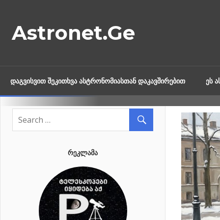
Skip
to
Astronet.Ge
content
ᲓᲐᲒᲕᲘᲡᲕᲘᲗ ᲨᲔᲙᲘᲗᲮᲕᲐ ᲐᲡᲢᲠᲝᲜᲝᲛᲘᲐᲡᲗᲐᲜ ᲓᲐᲙᲐᲕᲨᲘᲠᲔᲑᲘᲗ
ᲔᲡ 
ᲠᲔᲙᲚᲐᲛᲐ