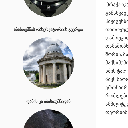
პრაქტიკა
განსხვავ
ჰიუიგენს
თითოეულ
ᲐᲑᲐᲡᲗᲣᲛᲜᲘᲡ ᲝᲑᲡᲔᲠᲕᲐᲢᲝᲠᲘᲘᲡ ᲒᲕᲔᲠᲓᲘ
დამოუკი
თამაშობს
შორის, მ
მაქსიმუმ
ხმის ტალ
პიკს სწო
ერთნაირი
რომლებიც
ᲦᲐᲛᲘᲡ ᲪᲐ ᲐᲑᲐᲡᲗᲣᲛᲜᲘᲓᲐᲜ
ამპლიტუდ
თეორიის 