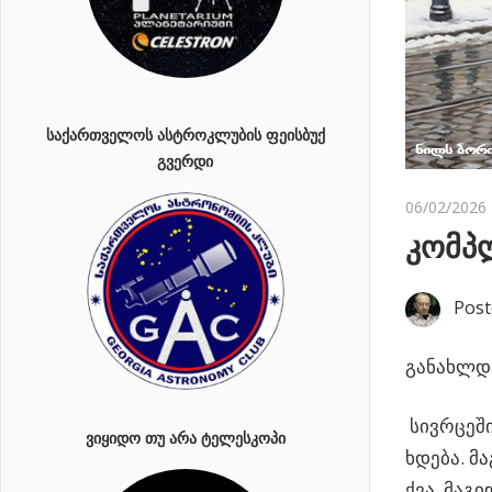
ᲡᲐᲥᲐᲠᲗᲕᲔᲚᲝᲡ ᲐᲡᲢᲠᲝᲙᲚᲣᲑᲘᲡ ᲤᲔᲘᲡᲑᲣᲥ
ᲒᲕᲔᲠᲓᲘ
06/02/2026
კომპ
Post
განახლდა
სივრცეში
ᲕᲘᲧᲘᲓᲝ ᲗᲣ ᲐᲠᲐ ᲢᲔᲚᲔᲡᲙᲝᲞᲘ
ხდება.
მა
ქვა, მაგ