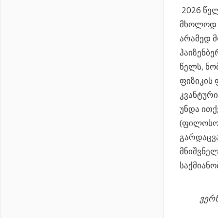
2026 წელ
მხოლოდ გ
არამედ 
ჰაიზენბე
წელს, ნო
ფიზიკის
კვანტური
უნდა ითქ
(ფილოსო
გარდაცვა
მნიშვნელ
საქმიანო
ვერნ