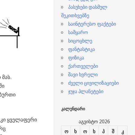
პასუხები დასმულ
შეკითხვებზე
საინტერესო ფაქტები
სამყარო
სიცოცხლე
ფანტასტიკა
ფიზიკა
ქართველები
შავი ხვრელი
 მას.
ძველი ცივილიზაციები
ში
ჯუჯა პლანეტები
 ბურთი
ᲙᲐᲚᲔᲜᲓᲐᲠᲘ
 კი ყველაფერი
აგვისტო 2026
რც
ო
ხ
ო
ხ
პ
შ
კ