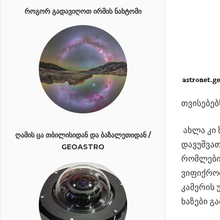
ᲠᲝᲒᲝᲠ ᲒᲐᲓᲐᲕᲘᲦᲝᲗ ᲘᲠᲛᲘᲡ ᲜᲐᲮᲢᲝᲛᲘ
თვისებებ
ახლა კი 
ᲦᲐᲛᲘᲡ ᲪᲐ ᲗᲑᲘᲚᲘᲡᲘᲓᲐᲜ ᲓᲐ ᲑᲐᲖᲐᲚᲔᲗᲘᲓᲐᲜ /
დავუშვათ
GEOASTRO
რომლები
ვიფიქროთ
კამერის 
ხაზები გ